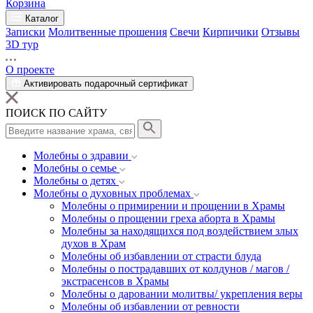
Корзина
Каталог
Записки
Молитвенные прошения
Свечи
Кирпичики
Отзывы
3D тур
О проекте
Активировать подарочный сертификат
ПОИСК ПО САЙТУ
Молебны о здравии
Молебны о семье
Молебны о детях
Молебны о духовных проблемах
Молебны о примирении и прощении в Храмы
Молебны о прощении греха аборта в Храмы
Молебны за находящихся под воздействием злых
духов в Храм
Молебны об избавлении от страсти блуда
Молебны о пострадавших от колдунов / магов /
экстрасенсов в Храмы
Молебны о даровании молитвы/ укрепления веры
Молебны об избавлении от ревности