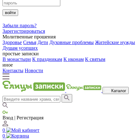
войти
Забыли пароль?
Зарегистрироваться
Молитвенные прошения
Здоровье
Семья
Дети
Духовные проблемы
Житейские нужды
Душам усопших
простые записки
В монастыри
К праздникам
К иконам
К святым
иное
Контакты
Новости
Каталог
Вход | Регистрация
0
0