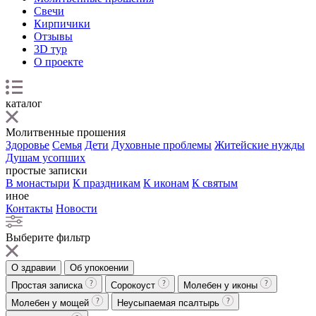
Свечи
Кирпичики
Отзывы
3D тур
О проекте
каталог
Молитвенные прошения
Здоровье
Семья
Дети
Духовные проблемы
Житейские нужды
Душам усопших
простые записки
В монастыри
К праздникам
К иконам
К святым
иное
Контакты
Новости
Выберите фильтр
О здравии
Об упокоении
Простая записка
Сорокоуст
Молебен у иконы
Молебен у мощей
Неусыпаемая псалтырь