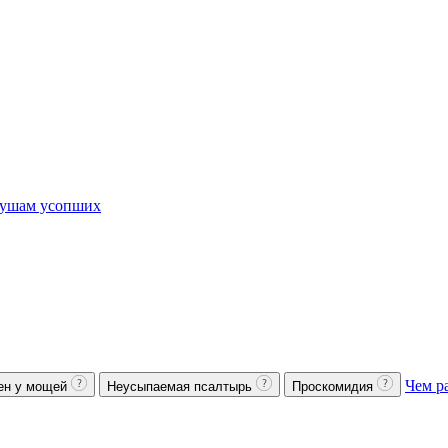
ушам усопших
Чем р
ен у мощей
Неусыпаемая псалтырь
Проскомидия