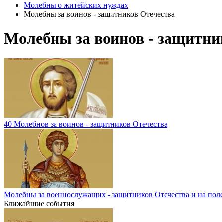
Молебны о житейских нуждах
Молебны за воинов - защитников Отечества
Молебны за воинов - защитни
40 Молебнов за воинов - защитников Отечества
Молебны за военнослужащих - защитников Отечества и на пол
Ближайшие события