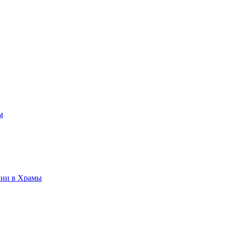
м
нии в Храмы