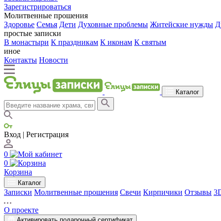
Зарегистрироваться
Молитвенные прошения
Здоровье
Семья
Дети
Духовные проблемы
Житейские нужды
Д
простые записки
В монастыри
К праздникам
К иконам
К святым
иное
Контакты
Новости
Каталог
Вход | Регистрация
0
0
Корзина
Каталог
Записки
Молитвенные прошения
Свечи
Кирпичики
Отзывы
3
О проекте
Активировать подарочный сертификат