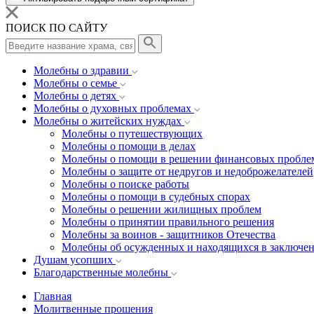
ПОИСК ПО САЙТУ
Молебны о здравии
Молебны о семье
Молебны о детях
Молебны о духовных проблемах
Молебны о житейских нуждах
Молебны о путешествующих
Молебны о помощи в делах
Молебны о помощи в решении финансовых пробле
Молебны о защите от недругов и недоброжелателей
Молебны о поиске работы
Молебны о помощи в судебных спорах
Молебны о решении жилищных проблем
Молебны о принятии правильного решения
Молебны за воинов - защитников Отечества
Молебны об осужденных и находящихся в заключе
Душам усопших
Благодарственные молебны
Главная
Молитвенные прошения