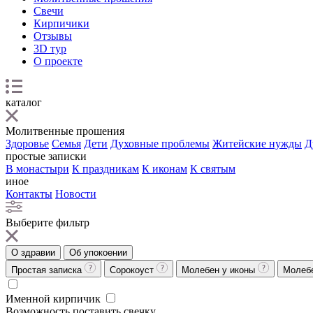
Свечи
Кирпичики
Отзывы
3D тур
О проекте
каталог
Молитвенные прошения
Здоровье
Семья
Дети
Духовные проблемы
Житейские нужды
Д
простые записки
В монастыри
К праздникам
К иконам
К святым
иное
Контакты
Новости
Выберите фильтр
О здравии
Об упокоении
Простая записка
Сорокоуст
Молебен у иконы
Молеб
Именной кирпичик
Возможность поставить свечку