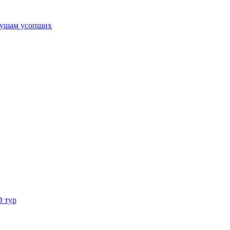
ушам усопших
D тур