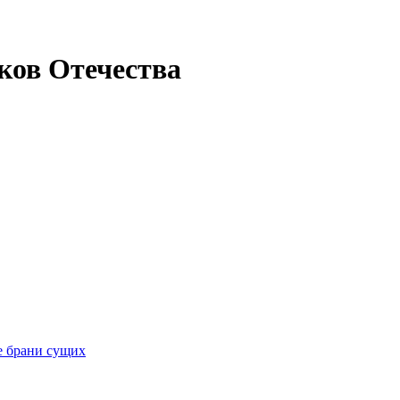
ков Отечества
е брани сущих