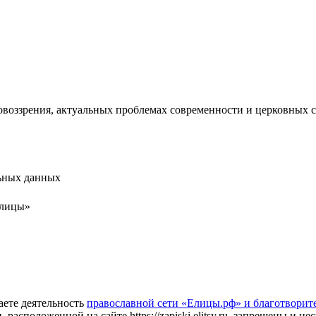
воззрения, актуальных проблемах современности и церковных 
льных данных
Елицы»
аете деятельность
православной сети «Елицы.рф» и благотворит
сположенной на сайте https://zapiski.elitsy.ru, запрещены и нес