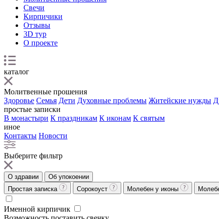
Свечи
Кирпичики
Отзывы
3D тур
О проекте
каталог
Молитвенные прошения
Здоровье
Семья
Дети
Духовные проблемы
Житейские нужды
Д
простые записки
В монастыри
К праздникам
К иконам
К святым
иное
Контакты
Новости
Выберите фильтр
О здравии
Об упокоении
Простая записка
Сорокоуст
Молебен у иконы
Молеб
Именной кирпичик
Возможность поставить свечку