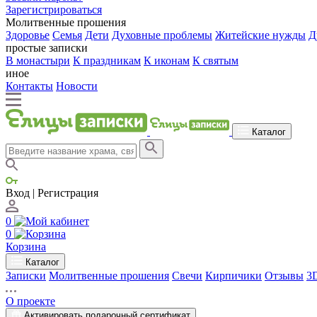
Зарегистрироваться
Молитвенные прошения
Здоровье
Семья
Дети
Духовные проблемы
Житейские нужды
Д
простые записки
В монастыри
К праздникам
К иконам
К святым
иное
Контакты
Новости
Каталог
Вход | Регистрация
0
0
Корзина
Каталог
Записки
Молитвенные прошения
Свечи
Кирпичики
Отзывы
3
О проекте
Активировать подарочный сертификат