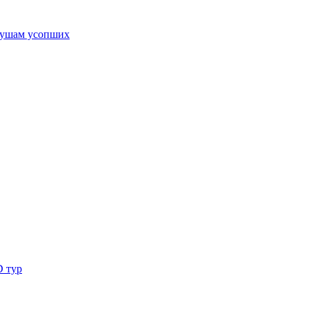
ушам усопших
D тур