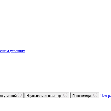
ушам усопших
Чем р
ен у мощей
Неусыпаемая псалтырь
Проскомидия