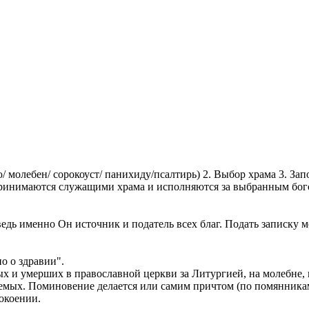
/ молебен/ сорокоуст/ панихиду/псалтирь) 2. Выбор храма 3. За
 принимаются служащими храма и исполняются за выбранным бо
ведь именно Он источник и податель всех благ. Подать записку
о о здравии".
и умерших в православной церкви за Литургией, на молебне, на
емых. Поминовение делается или самим причтом (по помянникам
покоении.