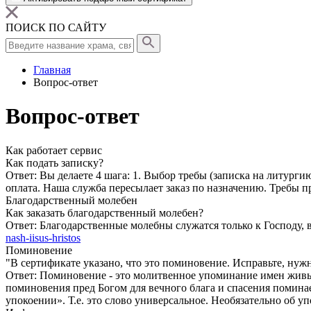
ПОИСК ПО САЙТУ
Главная
Вопрос-ответ
Вопрос-ответ
Как работает сервис
Как подать записку?
Ответ:
Вы делаете 4 шага: 1. Выбор требы (записка на литургию
оплата. Наша служба пересылает заказ по назначению. Требы
Благодарственный молебен
Как заказать благодарственный молебен?
Ответ:
Благодарственные молебны служатся только к Господу, 
nash-iisus-hristos
Поминовение
"В сертификате указано, что это поминовение. Исправьте, нужн
Ответ:
Поминовение - это молитвенное упоминание имен живых 
поминовения пред Богом для вечного блага и спасения помина
упокоении». Т.е. это слово универсальное. Необязательно об у