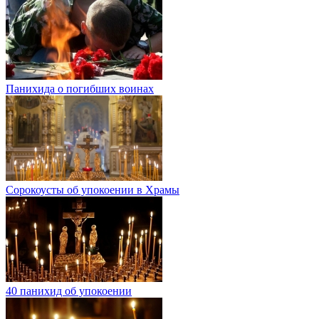
Панихида о погибших воинах
Сорокоусты об упокоении в Храмы
40 панихид об упокоении