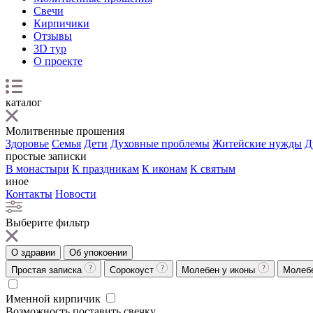
Свечи
Кирпичики
Отзывы
3D тур
О проекте
каталог
Молитвенные прошения
Здоровье
Семья
Дети
Духовные проблемы
Житейские нужды
Д
простые записки
В монастыри
К праздникам
К иконам
К святым
иное
Контакты
Новости
Выберите фильтр
О здравии
Об упокоении
Простая записка
Сорокоуст
Молебен у иконы
Молеб
Именной кирпичик
Возможность поставить свечку