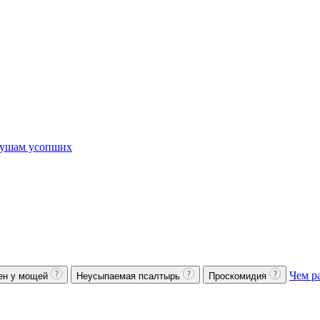
ушам усопших
Чем р
ен у мощей
Неусыпаемая псалтырь
Проскомидия