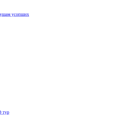
ушам усопших
D тур