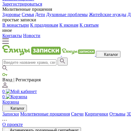
Зарегистрироваться
Молитвенные прошения
Здоровье
Семья
Дети
Духовные проблемы
Житейские нужды
Д
простые записки
В монастыри
К праздникам
К иконам
К святым
иное
Контакты
Новости
Каталог
Вход | Регистрация
0
0
Корзина
Каталог
Записки
Молитвенные прошения
Свечи
Кирпичики
Отзывы
3
О проекте
Активировать подарочный сертификат