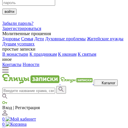
войти
Забыли пароль?
Зарегистрироваться
Молитвенные прошения
Здоровье
Семья
Дети
Духовные проблемы
Житейские нужды
Душам усопших
простые записки
В монастыри
К праздникам
К иконам
К святым
иное
Контакты
Новости
Каталог
Вход | Регистрация
0
0