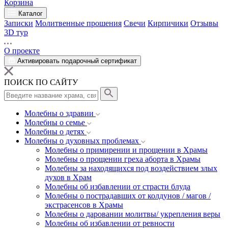
Корзина
Каталог
Записки
Молитвенные прошения
Свечи
Кирпичики
Отзывы
3D тур
О проекте
Активировать подарочный сертификат
ПОИСК ПО САЙТУ
Молебны о здравии
Молебны о семье
Молебны о детях
Молебны о духовных проблемах
Молебны о примирении и прощении в Храмы
Молебны о прощении греха аборта в Храмы
Молебны за находящихся под воздействием злых
духов в Храм
Молебны об избавлении от страсти блуда
Молебны о пострадавших от колдунов / магов /
экстрасенсов в Храмы
Молебны о даровании молитвы/ укрепления веры
Молебны об избавлении от ревности