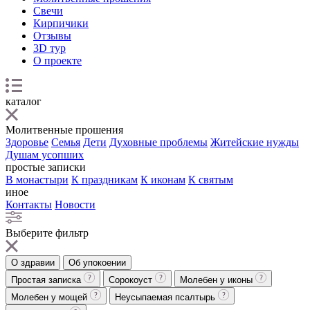
Свечи
Кирпичики
Отзывы
3D тур
О проекте
каталог
Молитвенные прошения
Здоровье
Семья
Дети
Духовные проблемы
Житейские нужды
Душам усопших
простые записки
В монастыри
К праздникам
К иконам
К святым
иное
Контакты
Новости
Выберите фильтр
О здравии
Об упокоении
Простая записка
Сорокоуст
Молебен у иконы
Молебен у мощей
Неусыпаемая псалтырь