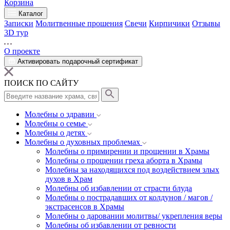
Корзина
Каталог
Записки
Молитвенные прошения
Свечи
Кирпичики
Отзывы
3D тур
О проекте
Активировать подарочный сертификат
ПОИСК ПО САЙТУ
Молебны о здравии
Молебны о семье
Молебны о детях
Молебны о духовных проблемах
Молебны о примирении и прощении в Храмы
Молебны о прощении греха аборта в Храмы
Молебны за находящихся под воздействием злых
духов в Храм
Молебны об избавлении от страсти блуда
Молебны о пострадавших от колдунов / магов /
экстрасенсов в Храмы
Молебны о даровании молитвы/ укрепления веры
Молебны об избавлении от ревности