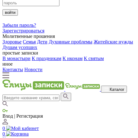
войти
Забыли пароль?
Зарегистрироваться
Молитвенные прошения
Здоровье
Семья
Дети
Духовные проблемы
Житейские нужды
Душам усопших
простые записки
В монастыри
К праздникам
К иконам
К святым
иное
Контакты
Новости
Каталог
Вход | Регистрация
0
0