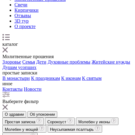
Свечи
Кирпичики
Отзывы
3D тур
О проекте
каталог
Молитвенные прошения
Здоровье
Семья
Дети
Духовные проблемы
Житейские нужды
Душам усопших
простые записки
В монастыри
К праздникам
К иконам
К святым
иное
Контакты
Новости
Выберите фильтр
О здравии
Об упокоении
Простая записка
Сорокоуст
Молебен у иконы
Молебен у мощей
Неусыпаемая псалтырь