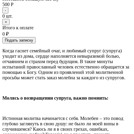
500 Р
-
0
шт.
+
Итого к оплате
0
₽
Подать записку
Когда гаснет семейный очаг, и любимый супруг (супруга)
уходит из дома, сердце наполняется невыразимой болью,
отчаянием и страхом перед будущим. В такие минуты
испытаний православный человек естественно обращается за
помощью к Богу. Одним из проявлений этой молитвенной
просьбы может стать заказ молебна за каждого из супругов.
Молясь о возвращении супруга, важно помнить:
Истинная молитва начинается с себя. Молебен – это повод
глубоко заглянуть в свою душу: не было ли моей вины в
случившемся? Каюсь ли я в своих грехах, ошибках,