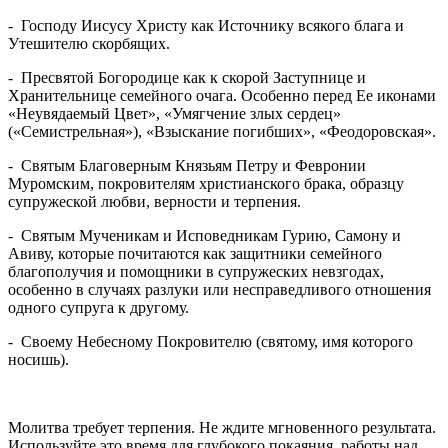
- Господу Иисусу Христу как Источнику всякого блага и
Утешителю скорбящих.
- Пресвятой Богородице как к скорой Заступнице и
Хранительнице семейного очага. Особенно перед Ее иконами
«Неувядаемый Цвет», «Умягчение злых сердец»
(«Семистрельная»), «Взыскание погибших», «Феодоровская».
- Святым Благоверным Князьям Петру и Февронии
Муромским, покровителям христианского брака, образцу
супружеской любви, верности и терпения.
- Святым Мученикам и Исповедникам Гурию, Самону и
Авиву, которые почитаются как защитники семейного
благополучия и помощники в супружеских невзгодах,
особенно в случаях разлуки или несправедливого отношения
одного супруга к другому.
- Своему Небесному Покровителю (святому, имя которого
носишь).
Молитва требует терпения. Не ждите мгновенного результата.
Используйте это время для глубокого покаяния, работы над