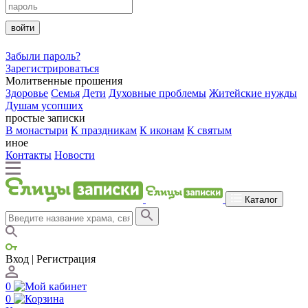
войти
Забыли пароль?
Зарегистрироваться
Молитвенные прошения
Здоровье
Семья
Дети
Духовные проблемы
Житейские нужды
Душам усопших
простые записки
В монастыри
К праздникам
К иконам
К святым
иное
Контакты
Новости
Каталог
Вход | Регистрация
0
0