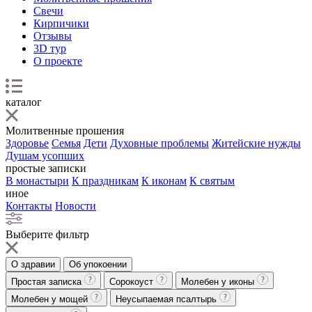
Свечи
Кирпичики
Отзывы
3D тур
О проекте
каталог
Молитвенные прошения
Здоровье
Семья
Дети
Духовные проблемы
Житейские нужды
Душам усопших
простые записки
В монастыри
К праздникам
К иконам
К святым
иное
Контакты
Новости
Выберите фильтр
О здравии
Об упокоении
Простая записка
Сорокоуст
Молебен у иконы
Молебен у мощей
Неусыпаемая псалтырь