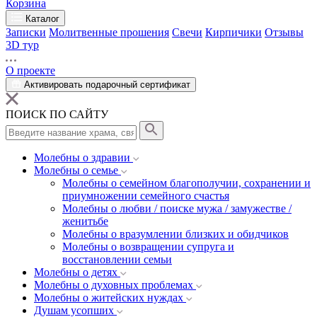
Корзина
Каталог
Записки
Молитвенные прошения
Свечи
Кирпичики
Отзывы
3D тур
О проекте
Активировать подарочный сертификат
ПОИСК ПО САЙТУ
Молебны о здравии
Молебны о семье
Молебны о семейном благополучии, сохранении и
приумножении семейного счастья
Молебны о любви / поиске мужа / замужестве /
женитьбе
Молебны о вразумлении близких и обидчиков
Молебны о возвращении супруга и
восстановлении семьи
Молебны о детях
Молебны о духовных проблемах
Молебны о житейских нуждах
Душам усопших