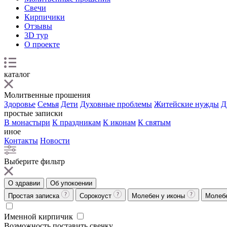
Свечи
Кирпичики
Отзывы
3D тур
О проекте
каталог
Молитвенные прошения
Здоровье
Семья
Дети
Духовные проблемы
Житейские нужды
Д
простые записки
В монастыри
К праздникам
К иконам
К святым
иное
Контакты
Новости
Выберите фильтр
О здравии
Об упокоении
Простая записка
Сорокоуст
Молебен у иконы
Молеб
Именной кирпичик
Возможность поставить свечку