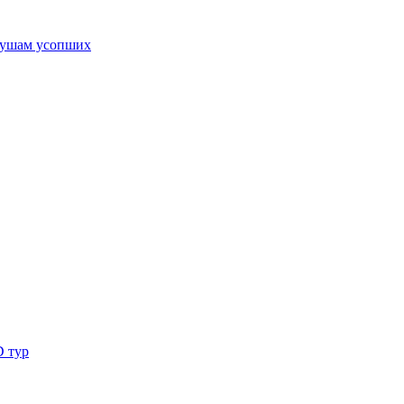
ушам усопших
D тур