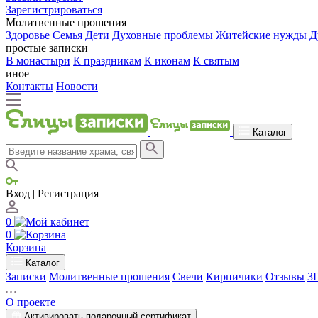
Зарегистрироваться
Молитвенные прошения
Здоровье
Семья
Дети
Духовные проблемы
Житейские нужды
Д
простые записки
В монастыри
К праздникам
К иконам
К святым
иное
Контакты
Новости
Каталог
Вход | Регистрация
0
0
Корзина
Каталог
Записки
Молитвенные прошения
Свечи
Кирпичики
Отзывы
3
О проекте
Активировать подарочный сертификат