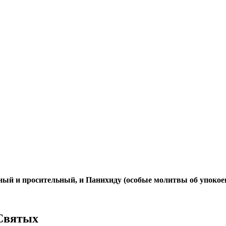
нный и просительный, и Панихиду (особые молитвы об упокоен
 Святых