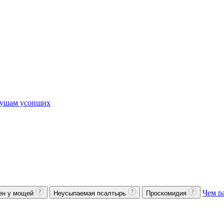
ушам усопших
Чем р
ен у мощей
Неусыпаемая псалтырь
Проскомидия