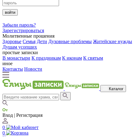
войти
Забыли пароль?
Зарегистрироваться
Молитвенные прошения
Здоровье
Семья
Дети
Духовные проблемы
Житейские нужды
Душам усопших
простые записки
В монастыри
К праздникам
К иконам
К святым
иное
Контакты
Новости
Каталог
Вход | Регистрация
0
0