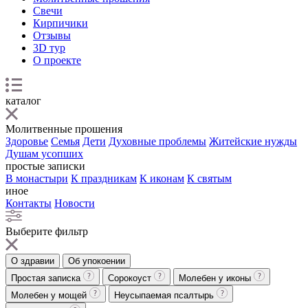
Свечи
Кирпичики
Отзывы
3D тур
О проекте
каталог
Молитвенные прошения
Здоровье
Семья
Дети
Духовные проблемы
Житейские нужды
Душам усопших
простые записки
В монастыри
К праздникам
К иконам
К святым
иное
Контакты
Новости
Выберите фильтр
О здравии
Об упокоении
Простая записка
Сорокоуст
Молебен у иконы
Молебен у мощей
Неусыпаемая псалтырь