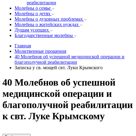
реабилитации
Молебны о семье
Молебны о детях
Молебны о духовных проблемах
Молебны о житейских нуждах
Душам усопших
Благодарственные молебны
Главная
Молитвенные прошения
40 Молебнов об успешной медицинской операции и
благополучной реабилитации
Записка у св. мощей свт. Луки Крымского
40 Молебнов об успешной
медицинской операции и
благополучной реабилитации
к свт. Луке Крымскому