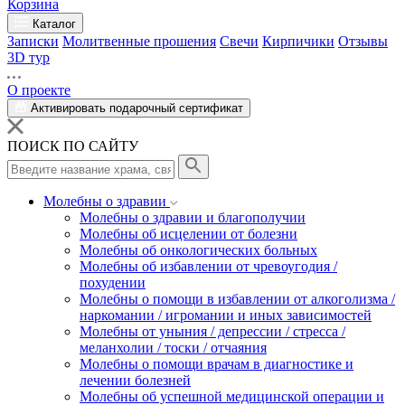
Корзина
Каталог
Записки
Молитвенные прошения
Свечи
Кирпичики
Отзывы
3D тур
О проекте
Активировать подарочный сертификат
ПОИСК ПО САЙТУ
Молебны о здравии
Молебны о здравии и благополучии
Молебны об исцелении от болезни
Молебны об онкологических больных
Молебны об избавлении от чревоугодия /
похудении
Молебны о помощи в избавлении от алкоголизма /
наркомании / игромании и иных зависимостей
Молебны от уныния / депрессии / стресса /
меланхолии / тоски / отчаяния
Молебны о помощи врачам в диагностике и
лечении болезней
Молебны об успешной медицинской операции и