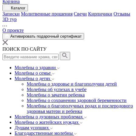
Корзина
Каталог
Записки
Молитвенные прошения
Свечи
Кирпичики
Отзывы
3D тур
О проекте
Активировать подарочный сертификат
ПОИСК ПО САЙТУ
Молебны о здравии
Молебны о семье
Молебны о детях
Молебны о здоровье и благополучии детей
Молебны об успехах в учебе
Молебны о зачатии ребенка
Молебны о сохранении здоровой беременности
Молебны о благополучных родах и послеродового
здоровья матери и ребенка
Молебны о духовных проблемах
Молебны о житейских нуждах
Душам усопших
Благодарственные молебны