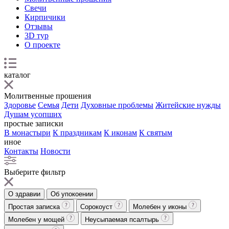
Свечи
Кирпичики
Отзывы
3D тур
О проекте
каталог
Молитвенные прошения
Здоровье
Семья
Дети
Духовные проблемы
Житейские нужды
Душам усопших
простые записки
В монастыри
К праздникам
К иконам
К святым
иное
Контакты
Новости
Выберите фильтр
О здравии
Об упокоении
Простая записка
Сорокоуст
Молебен у иконы
Молебен у мощей
Неусыпаемая псалтырь