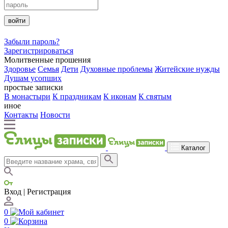
войти
Забыли пароль?
Зарегистрироваться
Молитвенные прошения
Здоровье
Семья
Дети
Духовные проблемы
Житейские нужды
Душам усопших
простые записки
В монастыри
К праздникам
К иконам
К святым
иное
Контакты
Новости
Каталог
Вход | Регистрация
0
0