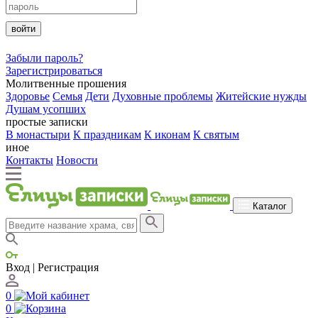
войти
Забыли пароль?
Зарегистрироваться
Молитвенные прошения
Здоровье
Семья
Дети
Духовные проблемы
Житейские нужды
Душам усопших
простые записки
В монастыри
К праздникам
К иконам
К святым
иное
Контакты
Новости
Каталог
Вход | Регистрация
0
0