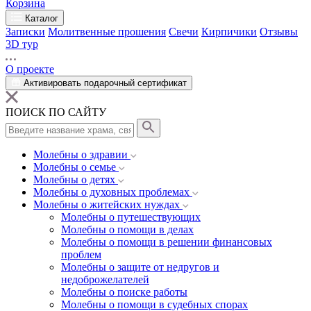
Корзина
Каталог
Записки
Молитвенные прошения
Свечи
Кирпичики
Отзывы
3D тур
О проекте
Активировать подарочный сертификат
ПОИСК ПО САЙТУ
Молебны о здравии
Молебны о семье
Молебны о детях
Молебны о духовных проблемах
Молебны о житейских нуждах
Молебны о путешествующих
Молебны о помощи в делах
Молебны о помощи в решении финансовых
проблем
Молебны о защите от недругов и
недоброжелателей
Молебны о поиске работы
Молебны о помощи в судебных спорах