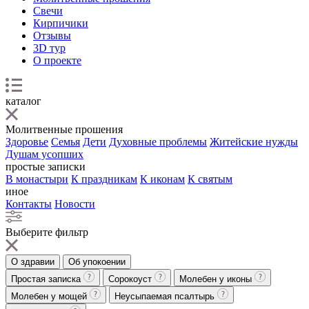
Свечи
Кирпичики
Отзывы
3D тур
О проекте
каталог
Молитвенные прошения
Здоровье
Семья
Дети
Духовные проблемы
Житейские нужды
Душам усопших
простые записки
В монастыри
К праздникам
К иконам
К святым
иное
Контакты
Новости
Выберите фильтр
О здравии
Об упокоении
Простая записка
Сорокоуст
Молебен у иконы
Молебен у мощей
Неусыпаемая псалтырь