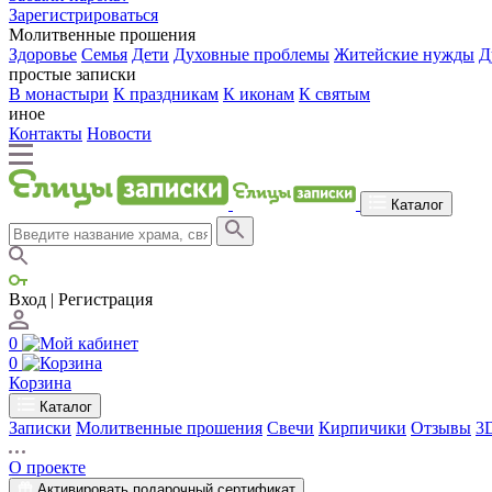
Зарегистрироваться
Молитвенные прошения
Здоровье
Семья
Дети
Духовные проблемы
Житейские нужды
Д
простые записки
В монастыри
К праздникам
К иконам
К святым
иное
Контакты
Новости
Каталог
Вход | Регистрация
0
0
Корзина
Каталог
Записки
Молитвенные прошения
Свечи
Кирпичики
Отзывы
3
О проекте
Активировать подарочный сертификат