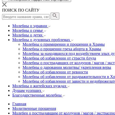
ПОИСК ПО САЙТУ
Молебны о здравии
Молебны о семье
Молебны о детях
Молебны о духовных проблемах
Молебны о примирении и прощении в Храмы
Молебны о прощении греха аборта в Храмы
Молебны за находящихся под воздействием злых ду
Молебны об избавлении от страсти блуда
Молебны о пострадавших от колдунов / магов / экс
Молебны о даровании молитвы/ укрепления веры
Молебны об избавлении от ревности
Молебны об избавлении от раздражительности в Х
Молебны об избавлении от зависти и недоброжелат
Молебны о житейских нуждах
Душам усопших
Благодарственные молебны
Главная
Молитвенные прошения
Молебен о пострадавшим от колдунов / магов / экстрасен