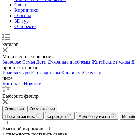
Свечи
Кирпичики
Отзывы
3D тур
О проекте
каталог
Молитвенные прошения
Здоровье
Семья
Дети
Духовные проблемы
Житейские нужды
Д
простые записки
В монастыри
К праздникам
К иконам
К святым
иное
Контакты
Новости
Выберите фильтр
О здравии
Об упокоении
Простая записка
Сорокоуст
Молебен у иконы
Молеб
Именной кирпичик
Возможность поставить свечку