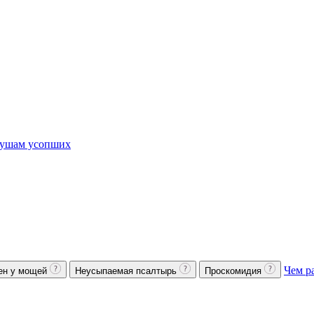
ушам усопших
Чем р
ен у мощей
Неусыпаемая псалтырь
Проскомидия