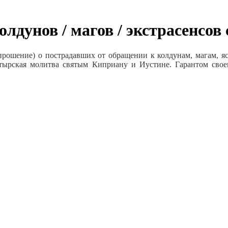
лдунов / магов / экстрасенсо
прошение) о пострадавших от обращении к колдунам, магам, яс
стырская молитва святым Киприану и Иустине. Гарантом своев