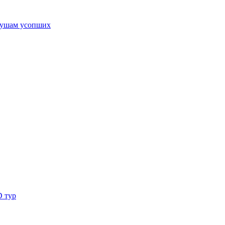
ушам усопших
D тур