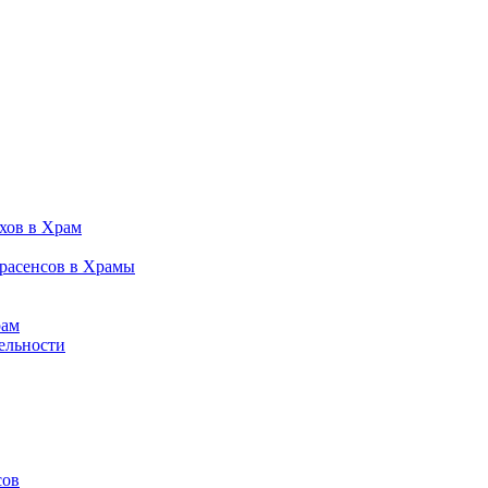
хов в Храм
трасенсов в Храмы
рам
ельности
сов