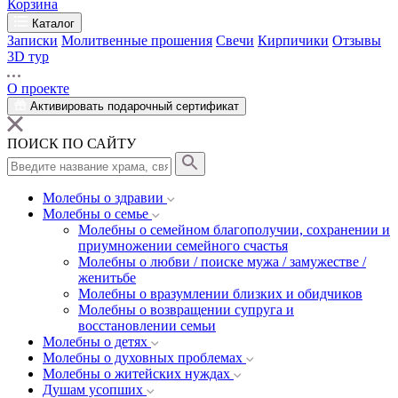
Корзина
Каталог
Записки
Молитвенные прошения
Свечи
Кирпичики
Отзывы
3D тур
О проекте
Активировать подарочный сертификат
ПОИСК ПО САЙТУ
Молебны о здравии
Молебны о семье
Молебны о семейном благополучии, сохранении и
приумножении семейного счастья
Молебны о любви / поиске мужа / замужестве /
женитьбе
Молебны о вразумлении близких и обидчиков
Молебны о возвращении супруга и
восстановлении семьи
Молебны о детях
Молебны о духовных проблемах
Молебны о житейских нуждах
Душам усопших