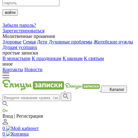
войти
Забыли пароль?
Зарегистрироваться
Молитвенные прошения
Здоровье
Семья
Дети
Духовные проблемы
Житейские нужды
Душам усопших
простые записки
В монастыри
К праздникам
К иконам
К святым
иное
Контакты
Новости
Каталог
Вход | Регистрация
0
0