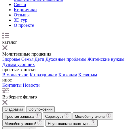
Свечи
Кирпичики
Отзывы
3D тур
О проекте
каталог
Молитвенные прошения
Здоровье
Семья
Дети
Духовные проблемы
Житейские нужды
Душам усопших
простые записки
В монастыри
К праздникам
К иконам
К святым
иное
Контакты
Новости
Выберите фильтр
О здравии
Об упокоении
Простая записка
Сорокоуст
Молебен у иконы
Молебен у мощей
Неусыпаемая псалтырь