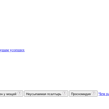
ушам усопших
Чем р
ен у мощей
Неусыпаемая псалтырь
Проскомидия