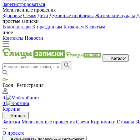
Зарегистрироваться
Молитвенные прошения
Здоровье
Семья
Дети
Духовные проблемы
Житейские нужды
Д
простые записки
В монастыри
К праздникам
К иконам
К святым
иное
Контакты
Новости
Каталог
Вход | Регистрация
0
0
Корзина
Каталог
Записки
Молитвенные прошения
Свечи
Кирпичики
Отзывы
3
О проекте
Активировать подарочный сертификат