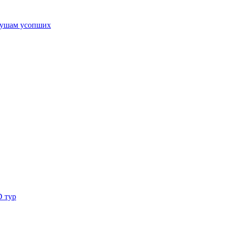
ушам усопших
D тур