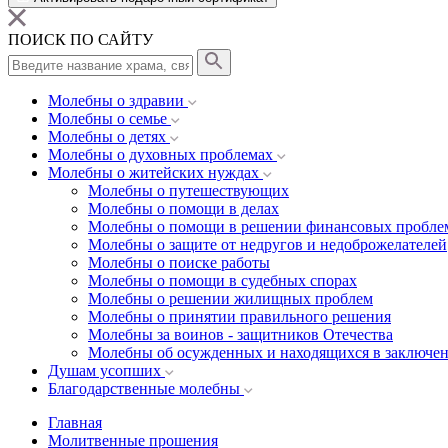
ПОИСК ПО САЙТУ
Молебны о здравии
Молебны о семье
Молебны о детях
Молебны о духовных проблемах
Молебны о житейских нуждах
Молебны о путешествующих
Молебны о помощи в делах
Молебны о помощи в решении финансовых пробле
Молебны о защите от недругов и недоброжелателей
Молебны о поиске работы
Молебны о помощи в судебных спорах
Молебны о решении жилищных проблем
Молебны о принятии правильного решения
Молебны за воинов - защитников Отечества
Молебны об осужденных и находящихся в заключе
Душам усопших
Благодарственные молебны
Главная
Молитвенные прошения