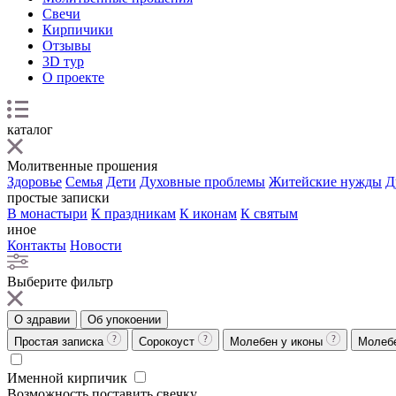
Свечи
Кирпичики
Отзывы
3D тур
О проекте
каталог
Молитвенные прошения
Здоровье
Семья
Дети
Духовные проблемы
Житейские нужды
Д
простые записки
В монастыри
К праздникам
К иконам
К святым
иное
Контакты
Новости
Выберите фильтр
О здравии
Об упокоении
Простая записка
Сорокоуст
Молебен у иконы
Молеб
Именной кирпичик
Возможность поставить свечку