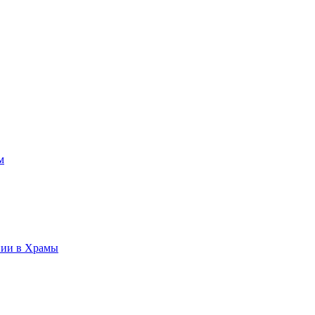
м
нии в Храмы