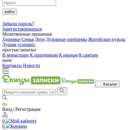
войти
Забыли пароль?
Зарегистрироваться
Молитвенные прошения
Здоровье
Семья
Дети
Духовные проблемы
Житейские нужды
Душам усопших
простые записки
В монастыри
К праздникам
К иконам
К святым
иное
Контакты
Новости
Каталог
Вход | Регистрация
0
0