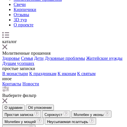
Свечи
Кирпичики
Отзывы
3D тур
О проекте
каталог
Молитвенные прошения
Здоровье
Семья
Дети
Духовные проблемы
Житейские нужды
Душам усопших
простые записки
В монастыри
К праздникам
К иконам
К святым
иное
Контакты
Новости
Выберите фильтр
О здравии
Об упокоении
Простая записка
Сорокоуст
Молебен у иконы
Молебен у мощей
Неусыпаемая псалтырь