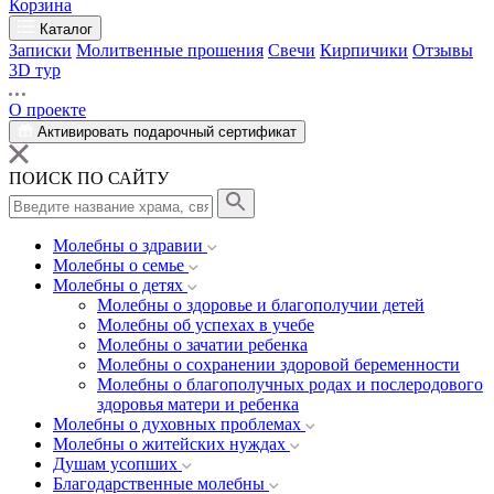
Корзина
Каталог
Записки
Молитвенные прошения
Свечи
Кирпичики
Отзывы
3D тур
О проекте
Активировать подарочный сертификат
ПОИСК ПО САЙТУ
Молебны о здравии
Молебны о семье
Молебны о детях
Молебны о здоровье и благополучии детей
Молебны об успехах в учебе
Молебны о зачатии ребенка
Молебны о сохранении здоровой беременности
Молебны о благополучных родах и послеродового
здоровья матери и ребенка
Молебны о духовных проблемах
Молебны о житейских нуждах
Душам усопших
Благодарственные молебны