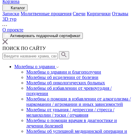
Корзина
Каталог
Записки
Молитвенные прошения
Свечи
Кирпичики
Отзывы
3D тур
О проекте
Активировать подарочный сертификат
ПОИСК ПО САЙТУ
Молебны о здравии
Молебны о здравии и благополучии
Молебны об исцелении от болезни
Молебны об онкологических больных
Молебны об избавлении от чревоугодия /
похудении
Молебны о помощи в избавлении от алкоголизма /
наркомании / игромании и иных зависимостей
Молебны от уныния / депрессии / стресса /
меланхолии / тоски / отчаяния
Молебны о помощи врачам в диагностике и
лечении болезней
Молебны об успешной медицинской операции и