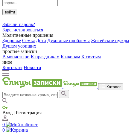
войти
Забыли пароль?
Зарегистрироваться
Молитвенные прошения
Здоровье
Семья
Дети
Духовные проблемы
Житейские нужды
Душам усопших
простые записки
В монастыри
К праздникам
К иконам
К святым
иное
Контакты
Новости
Каталог
Вход | Регистрация
0
0