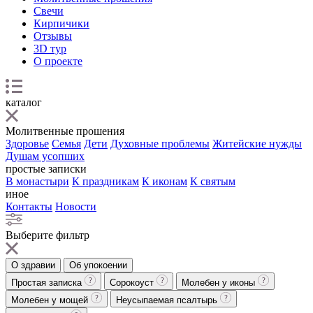
Свечи
Кирпичики
Отзывы
3D тур
О проекте
каталог
Молитвенные прошения
Здоровье
Семья
Дети
Духовные проблемы
Житейские нужды
Душам усопших
простые записки
В монастыри
К праздникам
К иконам
К святым
иное
Контакты
Новости
Выберите фильтр
О здравии
Об упокоении
Простая записка
Сорокоуст
Молебен у иконы
Молебен у мощей
Неусыпаемая псалтырь