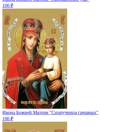
100 ₽
Икона Божией Матери "Споручница грешных"
100 ₽