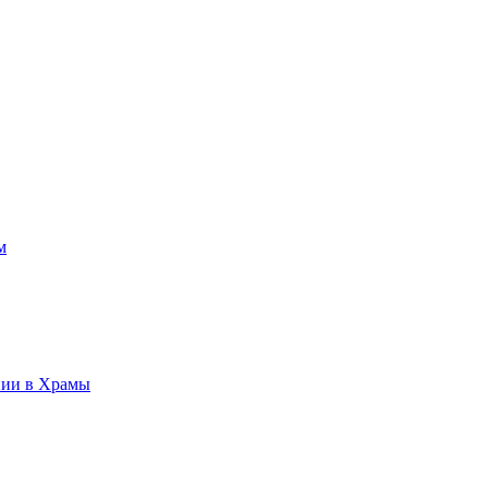
м
нии в Храмы