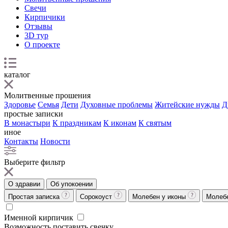
Свечи
Кирпичики
Отзывы
3D тур
О проекте
каталог
Молитвенные прошения
Здоровье
Семья
Дети
Духовные проблемы
Житейские нужды
Д
простые записки
В монастыри
К праздникам
К иконам
К святым
иное
Контакты
Новости
Выберите фильтр
О здравии
Об упокоении
Простая записка
Сорокоуст
Молебен у иконы
Молеб
Именной кирпичик
Возможность поставить свечку