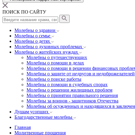
ПОИСК ПО САЙТУ
Молебны о здравии
Молебны о семье
Молебны о детях
Молебны о духовных проблемах
Молебны о житейских нуждах
Молебны о путешествующих
Молебны о помощи в делах
Молебны о помощи в решении финансовых пробле
Молебны о защите от недругов и недоброжелателей
Молебны о поиске работы
Молебны о помощи в судебных спорах
Молебны о решении жилищных проблем
Молебны о принятии правильного решения
Молебны за воинов - защитников Отечества
Молебны об осужденных и находящихся в заключе
Душам усопших
Благодарственные молебны
Главная
Молитвенные прошения