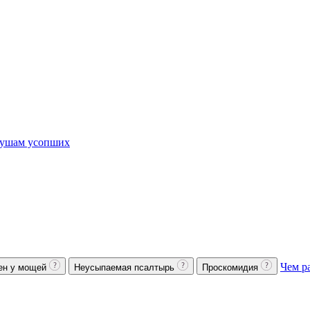
ушам усопших
Чем р
ен у мощей
Неусыпаемая псалтырь
Проскомидия