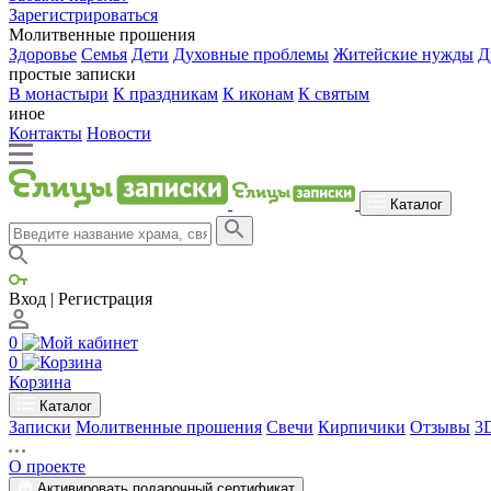
Зарегистрироваться
Молитвенные прошения
Здоровье
Семья
Дети
Духовные проблемы
Житейские нужды
Д
простые записки
В монастыри
К праздникам
К иконам
К святым
иное
Контакты
Новости
Каталог
Вход | Регистрация
0
0
Корзина
Каталог
Записки
Молитвенные прошения
Свечи
Кирпичики
Отзывы
3
О проекте
Активировать подарочный сертификат