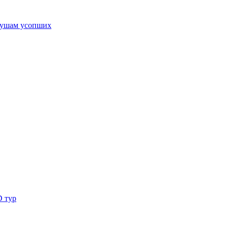
ушам усопших
D тур