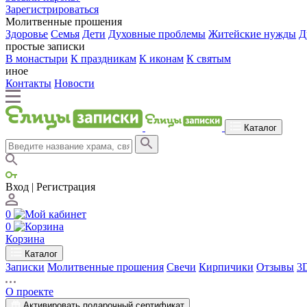
Зарегистрироваться
Молитвенные прошения
Здоровье
Семья
Дети
Духовные проблемы
Житейские нужды
Д
простые записки
В монастыри
К праздникам
К иконам
К святым
иное
Контакты
Новости
Каталог
Вход | Регистрация
0
0
Корзина
Каталог
Записки
Молитвенные прошения
Свечи
Кирпичики
Отзывы
3
О проекте
Активировать подарочный сертификат