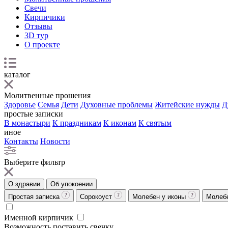
Свечи
Кирпичики
Отзывы
3D тур
О проекте
каталог
Молитвенные прошения
Здоровье
Семья
Дети
Духовные проблемы
Житейские нужды
Д
простые записки
В монастыри
К праздникам
К иконам
К святым
иное
Контакты
Новости
Выберите фильтр
О здравии
Об упокоении
Простая записка
Сорокоуст
Молебен у иконы
Молеб
Именной кирпичик
Возможность поставить свечку