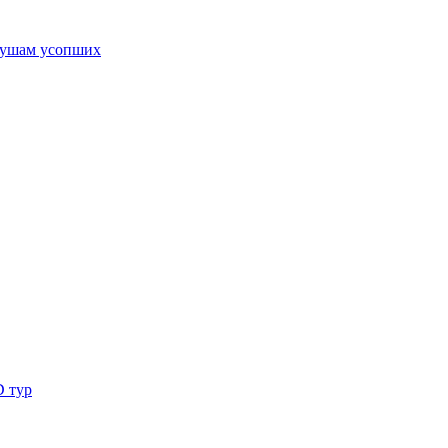
ушам усопших
D тур