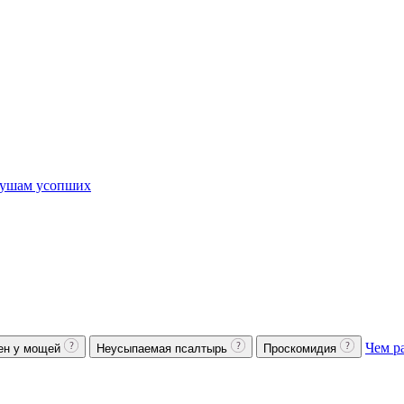
ушам усопших
Чем р
ен у мощей
Неусыпаемая псалтырь
Проскомидия