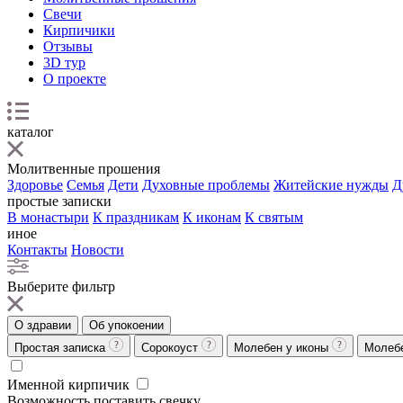
Свечи
Кирпичики
Отзывы
3D тур
О проекте
каталог
Молитвенные прошения
Здоровье
Семья
Дети
Духовные проблемы
Житейские нужды
Д
простые записки
В монастыри
К праздникам
К иконам
К святым
иное
Контакты
Новости
Выберите фильтр
О здравии
Об упокоении
Простая записка
Сорокоуст
Молебен у иконы
Молеб
Именной кирпичик
Возможность поставить свечку