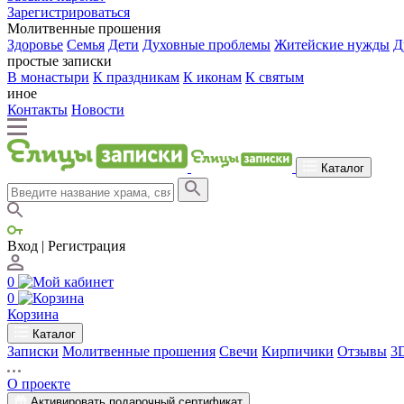
Зарегистрироваться
Молитвенные прошения
Здоровье
Семья
Дети
Духовные проблемы
Житейские нужды
Д
простые записки
В монастыри
К праздникам
К иконам
К святым
иное
Контакты
Новости
Каталог
Вход | Регистрация
0
0
Корзина
Каталог
Записки
Молитвенные прошения
Свечи
Кирпичики
Отзывы
3
О проекте
Активировать подарочный сертификат