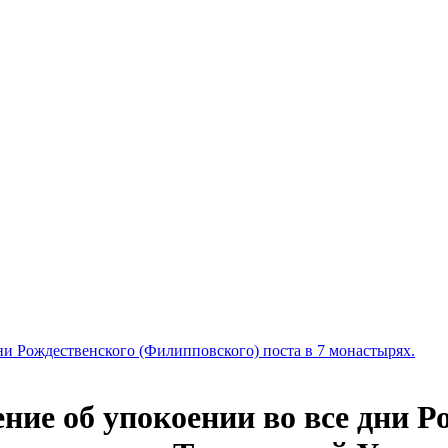
ни Рождественского (Филипповского) поста в 7 монастырях.
ние об упокоении во все дни Р