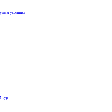
ушам усопших
D тур