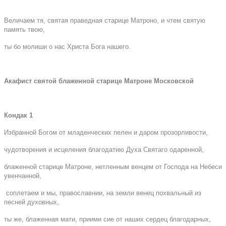
Величаем тя, святая праведная старице Матроно, и чтем святую
память твою,
ты бо молиши о нас Христа Бога нашего.
Акафист святой блаженной старице Матроне Московской
Кондак 1
Избранной Богом от младенческих пелен и даром прозорливости,
чудотворения и исцеления благодатию Духа Святаго одаренной,
блаженной старице Матроне, нетленным венцем от Господа на Небеси
увенчанной,
соплетаем и мы, православнии, на земли венец похвальный из
песней духовных,
ты же, блаженная мати, приими сие от наших сердец благодарных,