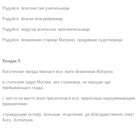
Радуйся, благочестия учительнице.
Радуйся, благая безсребренице;
Радуйся, недугов всяческих прогонительнице.
Радуйся, блаженная старице Матроно, предивная чудотворице.
Кондак 5
Боготечная звезда явилася еси, мати блаженная Матроно,
в стольном граде Москве, яко странница, не имущая зде
пребывающаго града,
с места на место иное преселялася еси, приносящи недоумевающим
вразумление,
страждущим ослабу, больным, исцеление, да благодарственно зовут
Богу: Аллилуиа.