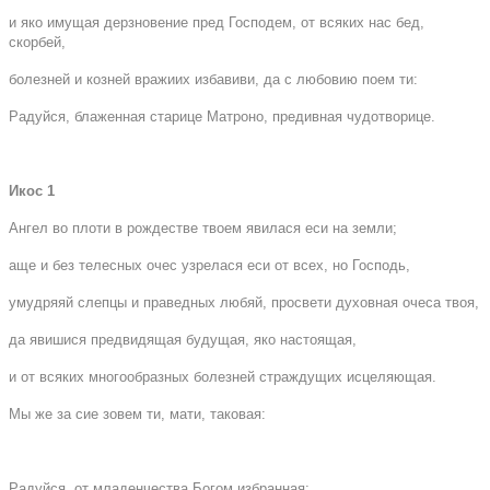
и яко имущая дерзновение пред Господем, от всяких нас бед,
скорбей,
болезней и козней вражиих избавиви, да с любовию поем ти:
Радуйся, блаженная старице Матроно, предивная чудотворице.
Икос 1
Ангел во плоти в рождестве твоем явилася еси на земли;
аще и без телесных очес узрелася еси от всех, но Господь,
умудряяй слепцы и праведных любяй, просвети духовная очеса твоя,
да явишися предвидящая будущая, яко настоящая,
и от всяких многообразных болезней страждущих исцеляющая.
Мы же за сие зовем ти, мати, таковая:
Радуйся, от младенчества Богом избранная;