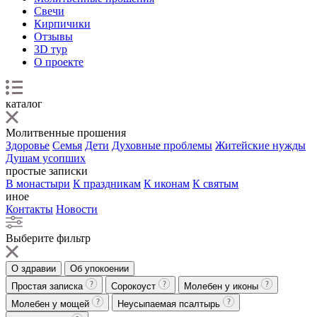
Свечи
Кирпичики
Отзывы
3D тур
О проекте
каталог
Молитвенные прошения
Здоровье
Семья
Дети
Духовные проблемы
Житейские нужды
Душам усопших
простые записки
В монастыри
К праздникам
К иконам
К святым
иное
Контакты
Новости
Выберите фильтр
О здравии
Об упокоении
Простая записка
Сорокоуст
Молебен у иконы
Молебен у мощей
Неусыпаемая псалтырь