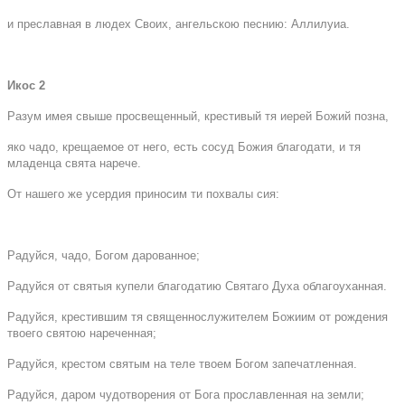
и преславная в людех Своих, ангельскою песнию: Аллилуиа.
Икос 2
Разум имея свыше просвещенный, крестивый тя иерей Божий позна,
яко чадо, крещаемое от него, есть сосуд Божия благодати, и тя
младенца свята нарече.
От нашего же усердия приносим ти похвалы сия:
Радуйся, чадо, Богом дарованное;
Радуйся от святыя купели благодатию Святаго Духа облагоуханная.
Радуйся, крестившим тя священнослужителем Божиим от рождения
твоего святою нареченная;
Радуйся, крестом святым на теле твоем Богом запечатленная.
Радуйся, даром чудотворения от Бога прославленная на земли;