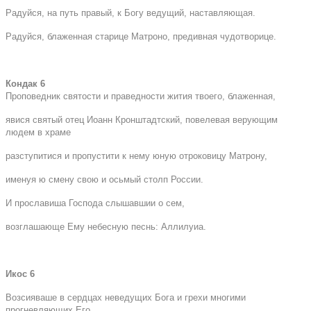
Радуйся, на путь правый, к Богу ведущий, наставляющая.
Радуйся, блаженная старице Матроно, предивная чудотворице.
Кондак 6
Проповедник святости и праведности жития твоего, блаженная,
явися святый отец Иоанн Кронштадтский, повелевая верующим
людем в храме
разступитися и пропустити к нему юную отроковицу Матрону,
именуя ю смену свою и осьмый столп России.
И прославиша Господа слышавшии о сем,
возглашающе Ему небесную песнь: Аллилуиа.
Икос 6
Возсияваше в сердцах неведущих Бога и грехи многими
прогневляющих Его,