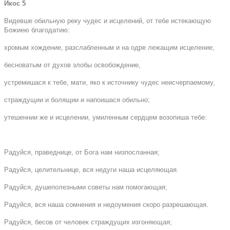
Икос 5
Видевше обильную реку чудес и исцелений, от тебе истекающую
Божиею благодатию:
хромым хождение, разслабленным и на одре лежащим исцеление,
бесноватым от духов злобы освобождение,
устремишася к тебе, мати, яко к источнику чудес неисчерпаемому,
страждущии и болящии и напоишася обильно;
утешеннии же и исцелении, умиленным сердцем возопиша тебе:
Радуйся, праведнице, от Бога нам низпосланная;
Радуйся, целительнице, вся недуги наша исцеляющая.
Радуйся, душеполезными советы нам помогающая;
Радуйся, вся наша сомнения и недоумения скоро разрешающая.
Радуйся, бесов от человек страждущих изгоняющая;