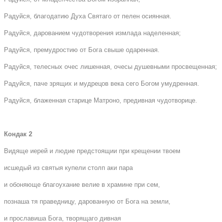
Радуйся, благодатию Духа Святаго от пелен осиянная.
Радуйся, дарованием чудотворения измлада наделенная;
Радуйся, премудростию от Бога свыше одаренная.
Радуйся, телесных очес лишенная, очесы душевными просвещенная;
Радуйся, паче зрящих и мудрецов века сего Богом умудренная.
Радуйся, блаженная старице Матроно, предивная чудотворице.
Кондак 2
Видяще иерей и людие предстоящии при крещении твоем
исшедый из святыя купели столп аки пара
и обоняюще благоухание велие в храмине при сем,
познаша тя праведницу, дарованную от Бога на земли,
и прославиша Бога, творящаго дивная