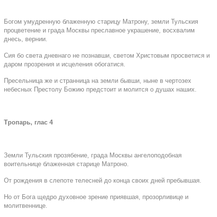
Богом умудренную блаженную старицу Матрону, земли Тульския
процветение и града Москвы преславное украшение, восхвалим
днесь, вернии.
Сия бо света дневнаго не познавши, светом Христовым просветися и
даром прозрения и исцеления обогатися.
Пресельница же и странница на земли бывши, ныне в чертозех
небесных Престолу Божию предстоит и молится о душах наших.
Тропарь, глас 4
Земли Тульския прозябение, града Москвы ангелоподобная
воительнице блаженная старице Матроно.
От рождения в слепоте телесней до конца своих дней пребывшая.
Но от Бога щедро духовное зрение приявшая, прозорливице и
молитвеннице.