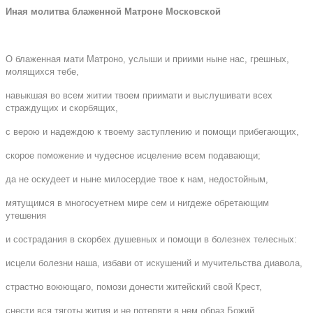
Иная молитва блаженной Матроне Московской
О блаженная мати Матроно, услыши и приими ныне нас, грешных,
молящихся тебе,
навыкшая во всем житии твоем приимати и выслушивати всех
страждущих и скорбящих,
с верою и надеждою к твоему заступлению и помощи прибегающих,
скорое поможение и чудесное исцеление всем подавающи;
да не оскудеет и ныне милосердие твое к нам, недостойным,
мятущимся в многосуетнем мире сем и нигдеже обретающим
утешения
и сострадания в скорбех душевных и помощи в болезнех телесных:
исцели болезни наша, избави от искушений и мучительства диавола,
страстно воюющаго, помози донести житейский свой Крест,
снести вся тяготы жития и не потеряти в нем образ Божий,