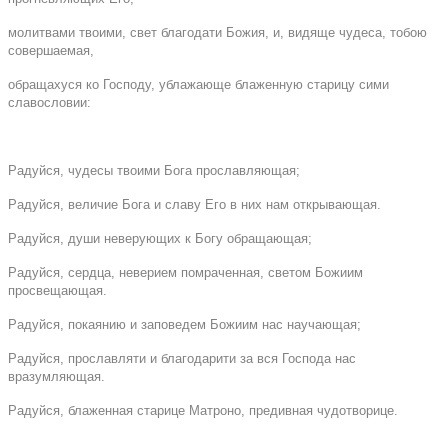
молитвами твоими, свет благодати Божия, и, видяще чудеса, тобою
совершаемая,
обращахуся ко Господу, ублажающе блаженную старицу сими
славословии:
Радуйся, чудесы твоими Бога прославляющая;
Радуйся, величие Бога и славу Его в них нам открывающая.
Радуйся, души неверующих к Богу обращающая;
Радуйся, сердца, неверием помраченная, светом Божиим
просвещающая.
Радуйся, покаянию и заповедем Божиим нас научающая;
Радуйся, прославляти и благодарити за вся Господа нас
вразумляющая.
Радуйся, блаженная старице Матроно, предивная чудотворице.