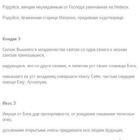
Радуйся, венцем неувядаемым от Господа увенчанная на Небеси.
Радуйся, блаженная старице Матроно, предивная чудотворице.
Кондак 3
Силою Вышняго в младенчестве святая со одра своего к иконам
святым преношашеся,
радующися, яко со други своими, и лепетом уст своих славящи Бога,
навыкшаго из уст младенец совершати хвалу Себе, чистым сердцем
поющи Ему: Аллилуиа.
Икос 3
Имущи от Бога дар прозорливости, от рождения лишенная телесных
очес,
духовными открытыми очесы предрекала еси людем будущая,