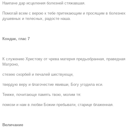
Наипаче дар исцеления болезней стяжавшая.
Помогай всем с верою к тебе притекающим и просящим в болезнех
душевных и телесных, радосте наша.
Кондак, глас 7
К служению Христову от чрева матерня предызбранная, праведная
Матроно,
стезею скорбей и печалей шествующи,
твердую веру и благочестие явивши, Богу угодила еси.
Темже, почитающе память твою, молим тя:
помози и нам в любви Божии пребывати, старице блаженная.
Величание