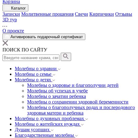
Корзина
Каталог
Записки
Молитвенные прошения
Свечи
Кирпичики
Отзывы
3D тур
О проекте
Активировать подарочный сертификат
ПОИСК ПО САЙТУ
Молебны о здравии
Молебны о семье
Молебны о детях
Молебны о здоровье и благополучии детей
Молебны об успехах в учебе
Молебны о зачатии ребенка
Молебны о сохранении здоровой беременности
Молебны о благополучных родах и послеродового
здоровья матери и ребенка
Молебны о духовных проблемах
Молебны о житейских нуждах
Душам усопших
Благодарственные молебны