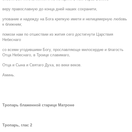
веру православную до конца дней наших сохранити,
упование и надежду на Бога крепкую имети и нелицемерную любовь
к ближним;
помози нам по отшествии из жития сего достигнути Царствия
Небеснаго
со всеми угодившими Богу, прославляюще милосердие и благость
Отца Небеснаго, в Троице славимаго,
Отца и Сына и Святаго Духа, во веки веков.
Аминь.
Тропарь блаженной старице Матроне
Тропарь, глас 2