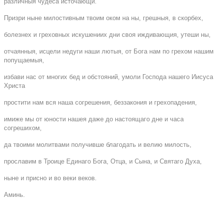
различныя чудеса источающи.
Призри ныне милостивным твоим оком на ны, грешныя, в скорбех,
болезнех и греховных искушениих дни своя иждивающия, утеши ны,
отчаянныя, исцели недуги наши лютыя, от Бога нам по грехом нашим
попущаемыя,
избави нас от многих бед и обстояний, умоли Господа нашего Иисуса
Христа
простити нам вся наша согрешения, беззакония и грехопадения,
имиже мы от юности нашея даже до настоящаго дне и часа
согрешихом,
да твоими молитвами получивше благодать и велию милость,
прославим в Троице Единаго Бога, Отца, и Сына, и Святаго Духа,
ныне и присно и во веки веков.
Аминь.