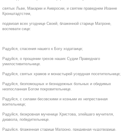
святых Льве, Макарии и Амвросии, и святем праведнем Иоанне
Кронштадтстем,
подвизая всех угоднице Своей, блаженной старице Матроне,
воспевати сице:
Радуйся, спасения нашего к Богу ходатаице;
Радуйся, о прощении грехов наших Судии Праведнаго
умилостивительнице.
Радуйся, святых храмов и монастырей усердная посетительнице;
Радуйся, безпомощных и безнадежных больных и обидимых
низпосланная Богом покровительнице.
Радуйся, с силами бесовскими и козньми их непрестанная
воительнице;
Радуйся, безкровная мученице Христова, злейшаго мучителя,
диавола, победительнице.
Радуйся, блаженная старице Матроно, предивная чудотворице.