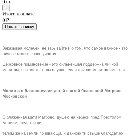
0
шт.
+
Итого к оплате
0
₽
Подать записку
Заказывая молебен, не забывайте и о том, что самое важное - это
личное молитвенное участие.
Церковное поминовение - это сильнейшая поддержка личной
молитвы, но только в том случае, если личная молитва имеется.
Молитва о благополучии детей святой блаженной Матроне
Московской
О блаженная мати Матроно, душею на небеси пред Престолом
Божиим предстоящи,
телом же на земли почивающи, и данною ти свыше благодатию