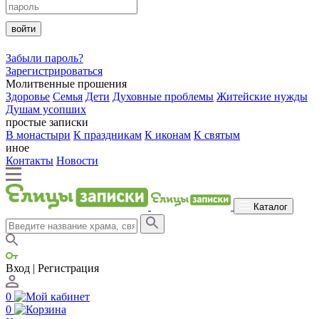
войти
Забыли пароль?
Зарегистрироваться
Молитвенные прошения
Здоровье
Семья
Дети
Духовные проблемы
Житейские нужды
Душам усопших
простые записки
В монастыри
К праздникам
К иконам
К святым
иное
Контакты
Новости
Каталог
Вход | Регистрация
0
0