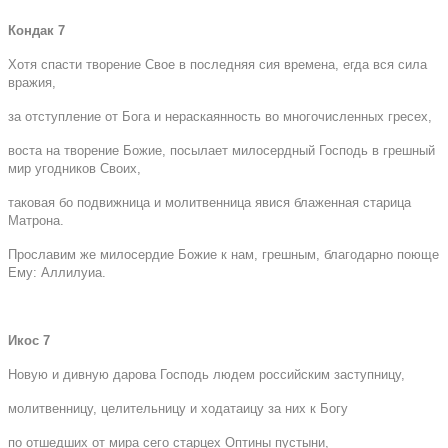
Кондак 7
Хотя спасти творение Свое в последняя сия времена, егда вся сила
вражия,
за отступление от Бога и нераскаянность во многочисленных гресех,
воста на творение Божие, посылает милосердный Господь в грешный
мир угодников Своих,
таковая бо подвижница и молитвенница явися блаженная старица
Матрона.
Прославим же милосердие Божие к нам, грешным, благодарно поюще
Ему: Аллилуиа.
Икос 7
Новую и дивную дарова Господь людем российским заступницу,
молитвенницу, целительницу и ходатаицу за них к Богу
по отшедших от мира сего старцех Оптины пустыни,