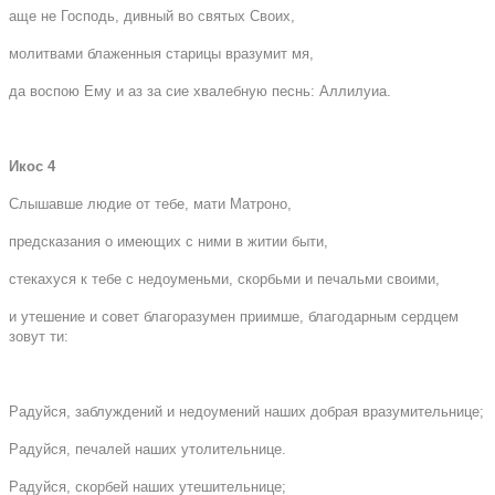
аще не Господь, дивный во святых Своих,
молитвами блаженныя старицы вразумит мя,
да воспою Ему и аз за сие хвалебную песнь: Аллилуиа.
Икос 4
Слышавше людие от тебе, мати Матроно,
предсказания о имеющих с ними в житии быти,
стекахуся к тебе с недоуменьми, скорбьми и печальми своими,
и утешение и совет благоразумен приимше, благодарным сердцем
зовут ти:
Радуйся, заблуждений и недоумений наших добрая вразумительнице;
Радуйся, печалей наших утолительнице.
Радуйся, скорбей наших утешительнице;