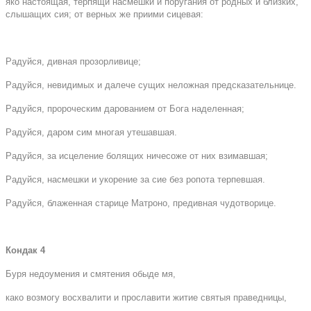
яко настоящая, терпящи насмешки и поругания от родных и близких,
слышащих сия; от верных же приими сицевая:
Радуйся, дивная прозорливице;
Радуйся, невидимых и далече сущих неложная предсказательнице.
Радуйся, пророческим дарованием от Бога наделенная;
Радуйся, даром сим многая утешавшая.
Радуйся, за исцеление болящих ничесоже от них взимавшая;
Радуйся, насмешки и укорение за сие без ропота терпевшая.
Радуйся, блаженная старице Матроно, предивная чудотворице.
Кондак 4
Буря недоумения и смятения обыде мя,
како возмогу восхвалити и прославити житие святыя праведницы,