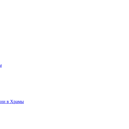
м
нии в Храмы