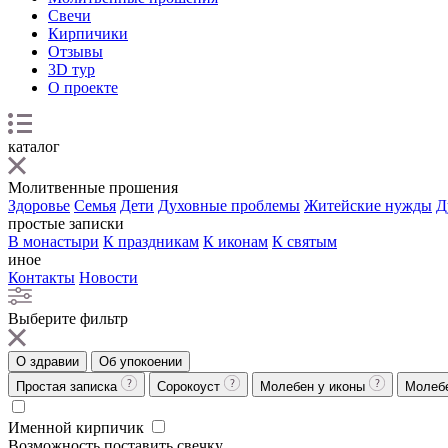
Свечи
Кирпичики
Отзывы
3D тур
О проекте
каталог
Молитвенные прошения
Здоровье
Семья
Дети
Духовные проблемы
Житейские нужды
Д
простые записки
В монастыри
К праздникам
К иконам
К святым
иное
Контакты
Новости
Выберите фильтр
О здравии
Об упокоении
Простая записка
Сорокоуст
Молебен у иконы
Молеб
Именной кирпичик
Возможность поставить свечку