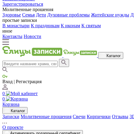
Зарегистрироваться
Молитвенные прошения
Здоровье
Семья
Дети
Духовные проблемы
Житейские нужды
Д
простые записки
В монастыри
К праздникам
К иконам
К святым
иное
Контакты
Новости
Каталог
Вход | Регистрация
0
0
Корзина
Каталог
Записки
Молитвенные прошения
Свечи
Кирпичики
Отзывы
3
О проекте
Активировать подарочный сертификат