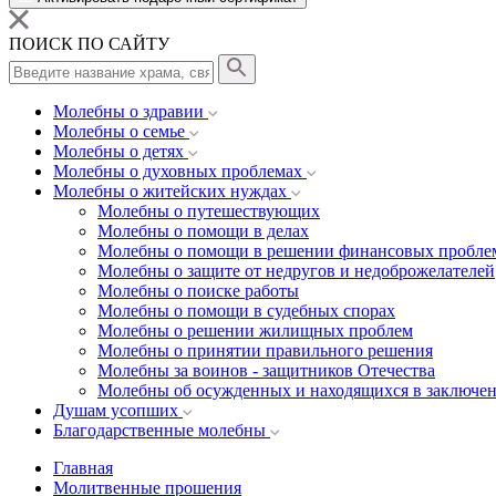
ПОИСК ПО САЙТУ
Молебны о здравии
Молебны о семье
Молебны о детях
Молебны о духовных проблемах
Молебны о житейских нуждах
Молебны о путешествующих
Молебны о помощи в делах
Молебны о помощи в решении финансовых пробле
Молебны о защите от недругов и недоброжелателей
Молебны о поиске работы
Молебны о помощи в судебных спорах
Молебны о решении жилищных проблем
Молебны о принятии правильного решения
Молебны за воинов - защитников Отечества
Молебны об осужденных и находящихся в заключе
Душам усопших
Благодарственные молебны
Главная
Молитвенные прошения