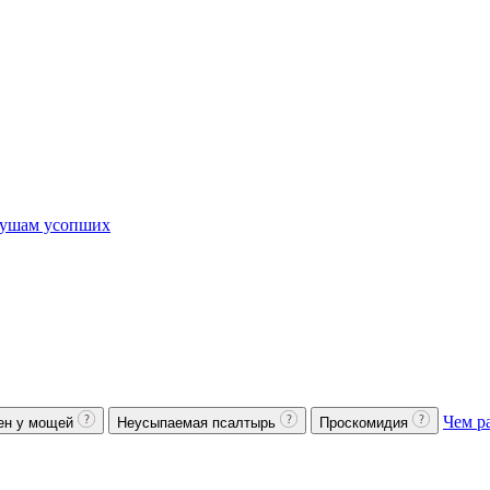
ушам усопших
Чем р
ен у мощей
Неусыпаемая псалтырь
Проскомидия