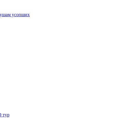
ушам усопших
D тур