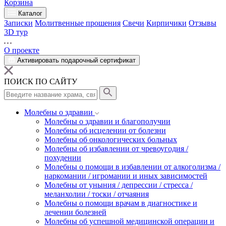
Корзина
Каталог
Записки
Молитвенные прошения
Свечи
Кирпичики
Отзывы
3D тур
О проекте
Активировать подарочный сертификат
ПОИСК ПО САЙТУ
Молебны о здравии
Молебны о здравии и благополучии
Молебны об исцелении от болезни
Молебны об онкологических больных
Молебны об избавлении от чревоугодия /
похудении
Молебны о помощи в избавлении от алкоголизма /
наркомании / игромании и иных зависимостей
Молебны от уныния / депрессии / стресса /
меланхолии / тоски / отчаяния
Молебны о помощи врачам в диагностике и
лечении болезней
Молебны об успешной медицинской операции и