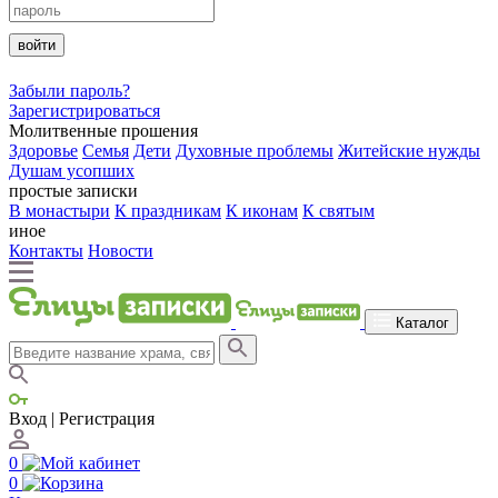
войти
Забыли пароль?
Зарегистрироваться
Молитвенные прошения
Здоровье
Семья
Дети
Духовные проблемы
Житейские нужды
Душам усопших
простые записки
В монастыри
К праздникам
К иконам
К святым
иное
Контакты
Новости
Каталог
Вход | Регистрация
0
0