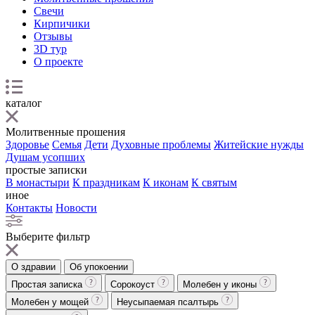
Свечи
Кирпичики
Отзывы
3D тур
О проекте
каталог
Молитвенные прошения
Здоровье
Семья
Дети
Духовные проблемы
Житейские нужды
Душам усопших
простые записки
В монастыри
К праздникам
К иконам
К святым
иное
Контакты
Новости
Выберите фильтр
О здравии
Об упокоении
Простая записка
Сорокоуст
Молебен у иконы
Молебен у мощей
Неусыпаемая псалтырь