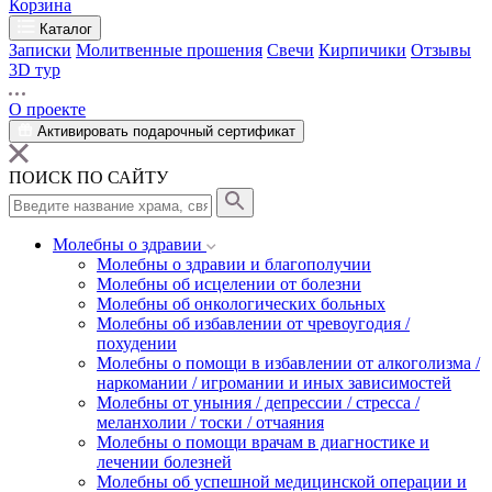
Корзина
Каталог
Записки
Молитвенные прошения
Свечи
Кирпичики
Отзывы
3D тур
О проекте
Активировать подарочный сертификат
ПОИСК ПО САЙТУ
Молебны о здравии
Молебны о здравии и благополучии
Молебны об исцелении от болезни
Молебны об онкологических больных
Молебны об избавлении от чревоугодия /
похудении
Молебны о помощи в избавлении от алкоголизма /
наркомании / игромании и иных зависимостей
Молебны от уныния / депрессии / стресса /
меланхолии / тоски / отчаяния
Молебны о помощи врачам в диагностике и
лечении болезней
Молебны об успешной медицинской операции и