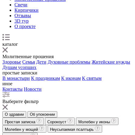
Свечи
Кирпичики
Отзывы
3D тур
О проекте
каталог
Молитвенные прошения
Здоровье
Семья
Дети
Духовные проблемы
Житейские нужды
Душам усопших
простые записки
В монастыри
К праздникам
К иконам
К святым
иное
Контакты
Новости
Выберите фильтр
О здравии
Об упокоении
Простая записка
Сорокоуст
Молебен у иконы
Молебен у мощей
Неусыпаемая псалтырь