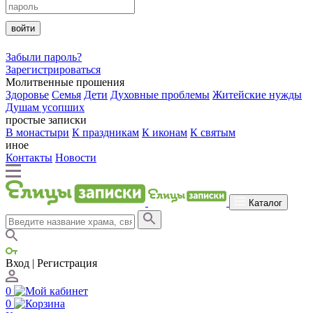
войти
Забыли пароль?
Зарегистрироваться
Молитвенные прошения
Здоровье
Семья
Дети
Духовные проблемы
Житейские нужды
Душам усопших
простые записки
В монастыри
К праздникам
К иконам
К святым
иное
Контакты
Новости
Каталог
Вход | Регистрация
0
0