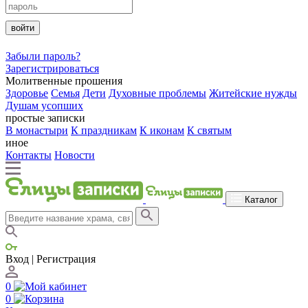
войти
Забыли пароль?
Зарегистрироваться
Молитвенные прошения
Здоровье
Семья
Дети
Духовные проблемы
Житейские нужды
Душам усопших
простые записки
В монастыри
К праздникам
К иконам
К святым
иное
Контакты
Новости
Каталог
Вход | Регистрация
0
0