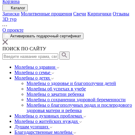
Корзина
Каталог
Записки
Молитвенные прошения
Свечи
Кирпичики
Отзывы
3D тур
О проекте
Активировать подарочный сертификат
ПОИСК ПО САЙТУ
Молебны о здравии
Молебны о семье
Молебны о детях
Молебны о здоровье и благополучии детей
Молебны об успехах в учебе
Молебны о зачатии ребенка
Молебны о сохранении здоровой беременности
Молебны о благополучных родах и послеродового
здоровья матери и ребенка
Молебны о духовных проблемах
Молебны о житейских нуждах
Душам усопших
Благодарственные молебны