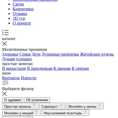
Свечи
Кирпичики
Отзывы
3D тур
О проекте
каталог
Молитвенные прошения
Здоровье
Семья
Дети
Духовные проблемы
Житейские нужды
Душам усопших
простые записки
В монастыри
К праздникам
К иконам
К святым
иное
Контакты
Новости
Выберите фильтр
О здравии
Об упокоении
Простая записка
Сорокоуст
Молебен у иконы
Молебен у мощей
Неусыпаемая псалтырь