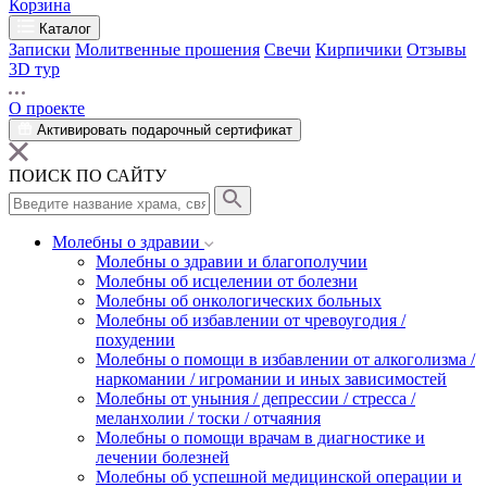
Корзина
Каталог
Записки
Молитвенные прошения
Свечи
Кирпичики
Отзывы
3D тур
О проекте
Активировать подарочный сертификат
ПОИСК ПО САЙТУ
Молебны о здравии
Молебны о здравии и благополучии
Молебны об исцелении от болезни
Молебны об онкологических больных
Молебны об избавлении от чревоугодия /
похудении
Молебны о помощи в избавлении от алкоголизма /
наркомании / игромании и иных зависимостей
Молебны от уныния / депрессии / стресса /
меланхолии / тоски / отчаяния
Молебны о помощи врачам в диагностике и
лечении болезней
Молебны об успешной медицинской операции и