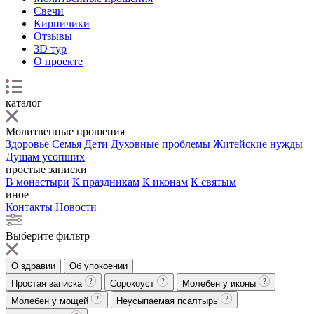
Свечи
Кирпичики
Отзывы
3D тур
О проекте
каталог
Молитвенные прошения
Здоровье
Семья
Дети
Духовные проблемы
Житейские нужды
Душам усопших
простые записки
В монастыри
К праздникам
К иконам
К святым
иное
Контакты
Новости
Выберите фильтр
О здравии
Об упокоении
Простая записка
Сорокоуст
Молебен у иконы
Молебен у мощей
Неусыпаемая псалтырь