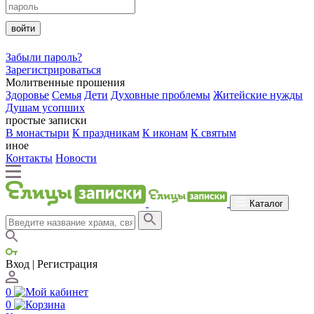
войти
Забыли пароль?
Зарегистрироваться
Молитвенные прошения
Здоровье
Семья
Дети
Духовные проблемы
Житейские нужды
Душам усопших
простые записки
В монастыри
К праздникам
К иконам
К святым
иное
Контакты
Новости
Каталог
Вход | Регистрация
0
0