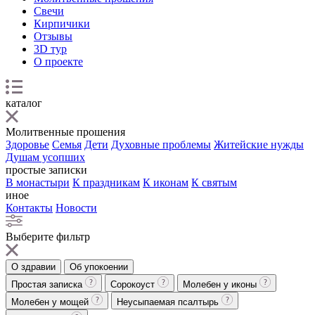
Свечи
Кирпичики
Отзывы
3D тур
О проекте
каталог
Молитвенные прошения
Здоровье
Семья
Дети
Духовные проблемы
Житейские нужды
Душам усопших
простые записки
В монастыри
К праздникам
К иконам
К святым
иное
Контакты
Новости
Выберите фильтр
О здравии
Об упокоении
Простая записка
Сорокоуст
Молебен у иконы
Молебен у мощей
Неусыпаемая псалтырь