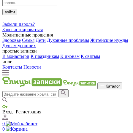
войти
Забыли пароль?
Зарегистрироваться
Молитвенные прошения
Здоровье
Семья
Дети
Духовные проблемы
Житейские нужды
Душам усопших
простые записки
В монастыри
К праздникам
К иконам
К святым
иное
Контакты
Новости
Каталог
Вход | Регистрация
0
0