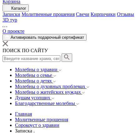
Корзина
Каталог
Записки
Молитвенные прошения
Свечи
Кирпичики
Отзывы
3D тур
О проекте
Активировать подарочный сертификат
ПОИСК ПО САЙТУ
Молебны о здравии
Молебны о семье
Молебны о детях
Молебны о духовных проблемах
Молебны о житейских нуждах
Душам усопших
Благодарственные молебны
Главная
Молитвенные прошения
Сорокоуст о здравии
Записка .