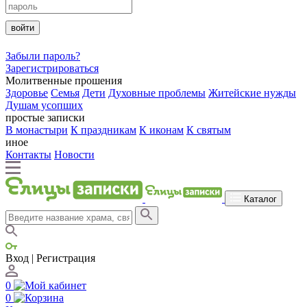
войти
Забыли пароль?
Зарегистрироваться
Молитвенные прошения
Здоровье
Семья
Дети
Духовные проблемы
Житейские нужды
Душам усопших
простые записки
В монастыри
К праздникам
К иконам
К святым
иное
Контакты
Новости
Каталог
Вход | Регистрация
0
0