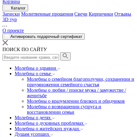
Корзина
Каталог
Записки
Молитвенные прошения
Свечи
Кирпичики
Отзывы
3D тур
О проекте
Активировать подарочный сертификат
ПОИСК ПО САЙТУ
Молебны о здравии
Молебны о семье
Молебны о семейном благополучии, сохранении и
приумножении семейного счастья
Молебны о любви / поиске мужа / замужестве /
женитьбе
Молебны о вразумлении близких и обидчиков
Молебны о возвращении супруга и
восстановлении семьи
Молебны о детях
Молебны о духовных проблемах
Молебны о житейских нуждах
Душам усопших