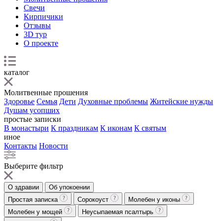
Свечи
Кирпичики
Отзывы
3D тур
О проекте
каталог
Молитвенные прошения
Здоровье
Семья
Дети
Духовные проблемы
Житейские нужды
Душам усопших
простые записки
В монастыри
К праздникам
К иконам
К святым
иное
Контакты
Новости
Выберите фильтр
О здравии
Об упокоении
Простая записка
Сорокоуст
Молебен у иконы
Молебен у мощей
Неусыпаемая псалтырь