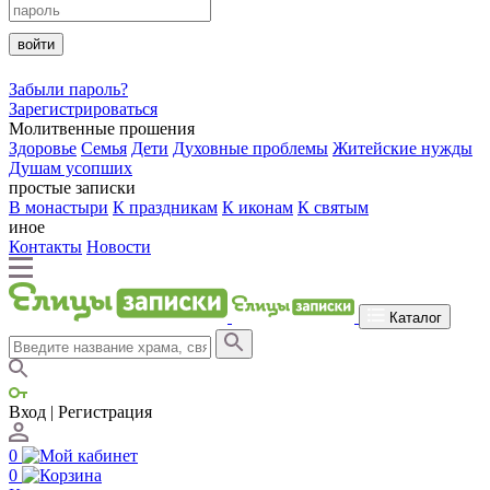
войти
Забыли пароль?
Зарегистрироваться
Молитвенные прошения
Здоровье
Семья
Дети
Духовные проблемы
Житейские нужды
Душам усопших
простые записки
В монастыри
К праздникам
К иконам
К святым
иное
Контакты
Новости
Каталог
Вход | Регистрация
0
0