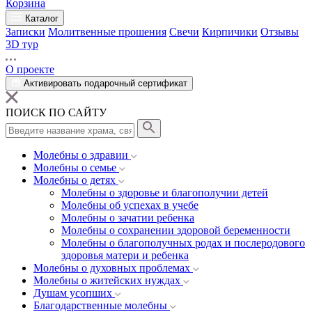
Корзина
Каталог
Записки
Молитвенные прошения
Свечи
Кирпичики
Отзывы
3D тур
О проекте
Активировать подарочный сертификат
ПОИСК ПО САЙТУ
Молебны о здравии
Молебны о семье
Молебны о детях
Молебны о здоровье и благополучии детей
Молебны об успехах в учебе
Молебны о зачатии ребенка
Молебны о сохранении здоровой беременности
Молебны о благополучных родах и послеродового
здоровья матери и ребенка
Молебны о духовных проблемах
Молебны о житейских нуждах
Душам усопших
Благодарственные молебны