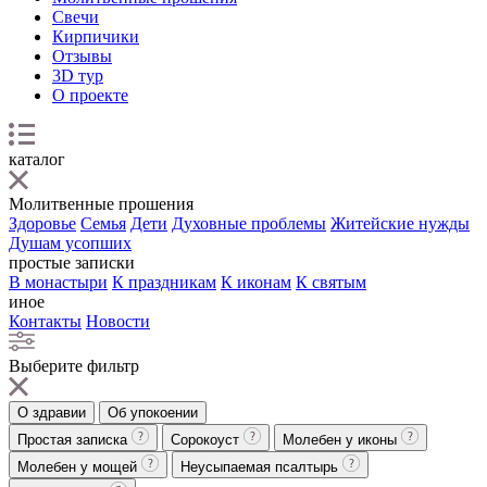
Свечи
Кирпичики
Отзывы
3D тур
О проекте
каталог
Молитвенные прошения
Здоровье
Семья
Дети
Духовные проблемы
Житейские нужды
Душам усопших
простые записки
В монастыри
К праздникам
К иконам
К святым
иное
Контакты
Новости
Выберите фильтр
О здравии
Об упокоении
Простая записка
Сорокоуст
Молебен у иконы
Молебен у мощей
Неусыпаемая псалтырь