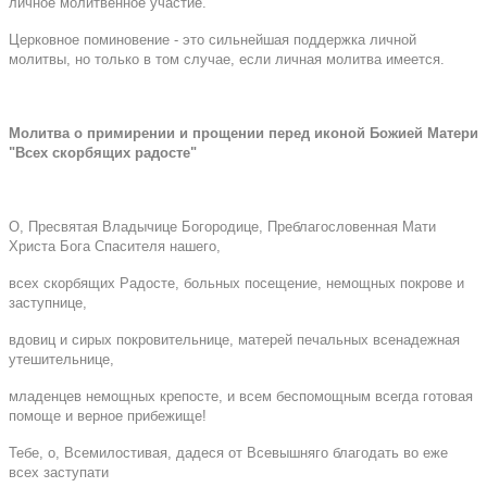
личное молитвенное участие.
Церковное поминовение - это сильнейшая поддержка личной
молитвы, но только в том случае, если личная молитва имеется.
Молитва о примирении и прощении перед иконой Божией Матери
"Всех скорбящих радосте"
О, Пресвятая Владычице Богородице, Преблагословенная Мати
Христа Бога Спасителя нашего,
всех скорбящих Радосте, больных посещение, немощных покрове и
заступнице,
вдовиц и сирых покровительнице, матерей печальных всенадежная
утешительнице,
младенцев немощных крепосте, и всем беспомощным всегда готовая
помоще и верное прибежище!
Тебе, о, Всемилостивая, дадеся от Всевышняго благодать во еже
всех заступати