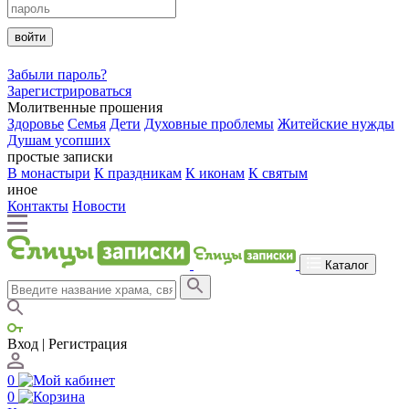
войти
Забыли пароль?
Зарегистрироваться
Молитвенные прошения
Здоровье
Семья
Дети
Духовные проблемы
Житейские нужды
Душам усопших
простые записки
В монастыри
К праздникам
К иконам
К святым
иное
Контакты
Новости
Каталог
Вход | Регистрация
0
0