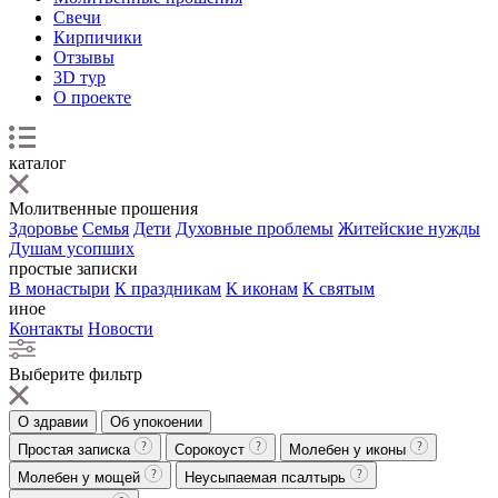
Свечи
Кирпичики
Отзывы
3D тур
О проекте
каталог
Молитвенные прошения
Здоровье
Семья
Дети
Духовные проблемы
Житейские нужды
Душам усопших
простые записки
В монастыри
К праздникам
К иконам
К святым
иное
Контакты
Новости
Выберите фильтр
О здравии
Об упокоении
Простая записка
Сорокоуст
Молебен у иконы
Молебен у мощей
Неусыпаемая псалтырь