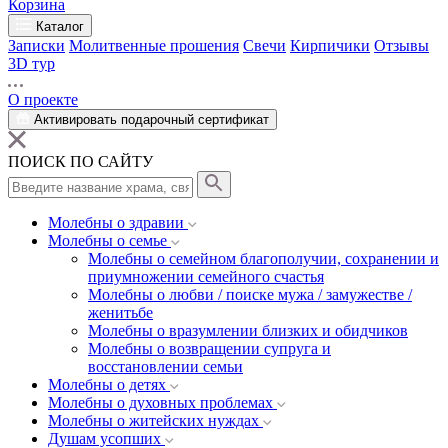
Корзина
Каталог
Записки
Молитвенные прошения
Свечи
Кирпичики
Отзывы
3D тур
О проекте
Активировать подарочный сертификат
ПОИСК ПО САЙТУ
Молебны о здравии
Молебны о семье
Молебны о семейном благополучии, сохранении и
приумножении семейного счастья
Молебны о любви / поиске мужа / замужестве /
женитьбе
Молебны о вразумлении близких и обидчиков
Молебны о возвращении супруга и
восстановлении семьи
Молебны о детях
Молебны о духовных проблемах
Молебны о житейских нуждах
Душам усопших