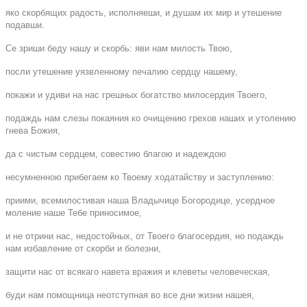
яко скорбящих радость, исполняeши, и душам их мир и утешение
подавши.
Се зриши беду нашу и скорбь: яви нам милость Твою,
посли утешение уязвленному печалию сердцу нашему,
покажи и удиви на нас грешных богатство милосердия Твоего,
подаждь нам слезы покаяния ко очищению грехов наших и утолению
гнева Божия,
да с чистым сердцем, совестию благою и надеждою
несумненною прибегаем ко Твоему ходатайству и заступлению:
приими, всемилостивая наша Владычице Богородице, усердное
моление наше Тебе приносимое,
и не отрини нас, недостойных, от Твоего благосердия, но подаждь
нам избавление от скорби и болезни,
защити нас от всякаго навета вражия и клеветы человеческая,
буди нам помощница неотступная во все дни жизни нашея,