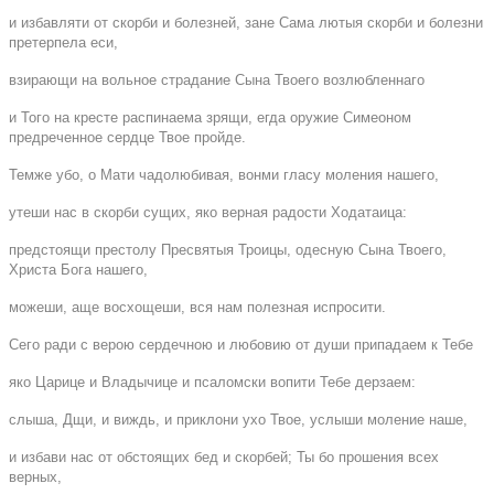
и избавляти от скорби и болезней, зане Сама лютыя скорби и болезни
претерпела еси,
взирающи на вольное страдание Сына Твоего возлюбленнаго
и Того на кресте распинаема зрящи, егда оружие Симеоном
предреченное сердце Твое пройде.
Темже убо, о Мати чадолюбивая, вонми гласу моления нашего,
утеши нас в скорби сущих, яко верная радости Ходатаица:
предстоящи престолу Пресвятыя Троицы, одесную Сына Твоего,
Христа Бога нашего,
можеши, аще восхощеши, вся нам полезная испросити.
Сего ради с верою сердечною и любовию от души припадаем к Тебе
яко Царице и Владычице и псаломски вопити Тебе дерзаем:
слыша, Дщи, и виждь, и приклони ухо Твое, услыши моление наше,
и избави нас от обстоящих бед и скорбей; Ты бо прошения всех
верных,