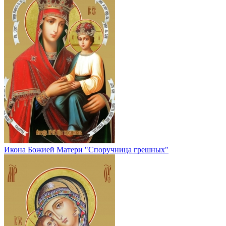
Икона Божией Матери "Споручница грешных"