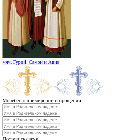
мчч. Гурий, Самон и Авив
Молебен о примирении и прощении
Поставить свечу