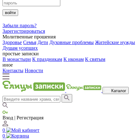
войти
Забыли пароль?
Зарегистрироваться
Молитвенные прошения
Здоровье
Семья
Дети
Духовные проблемы
Житейские нужды
Душам усопших
простые записки
В монастыри
К праздникам
К иконам
К святым
иное
Контакты
Новости
Каталог
Вход | Регистрация
0
0