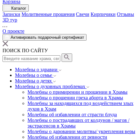
Корзина
Каталог
Записки
Молитвенные прошения
Свечи
Кирпичики
Отзывы
3D тур
О проекте
Активировать подарочный сертификат
ПОИСК ПО САЙТУ
Молебны о здравии
Молебны о семье
Молебны о детях
Молебны о духовных проблемах
Молебны о примирении и прощении в Храмы
Молебны о прощении греха аборта в Храмы
Молебны за находящихся под воздействием злых
духов в Храм
Молебны об избавлении от страсти блуда
Молебны о пострадавших от колдунов / магов /
экстрасенсов в Храмы
Молебны о даровании молитвы/ укрепления веры
Молебны об избавлении от ревности