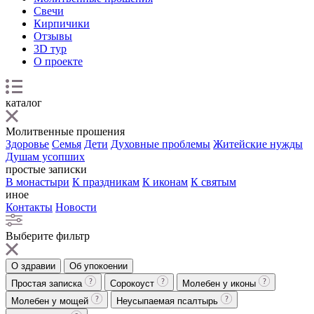
Свечи
Кирпичики
Отзывы
3D тур
О проекте
каталог
Молитвенные прошения
Здоровье
Семья
Дети
Духовные проблемы
Житейские нужды
Душам усопших
простые записки
В монастыри
К праздникам
К иконам
К святым
иное
Контакты
Новости
Выберите фильтр
О здравии
Об упокоении
Простая записка
Сорокоуст
Молебен у иконы
Молебен у мощей
Неусыпаемая псалтырь