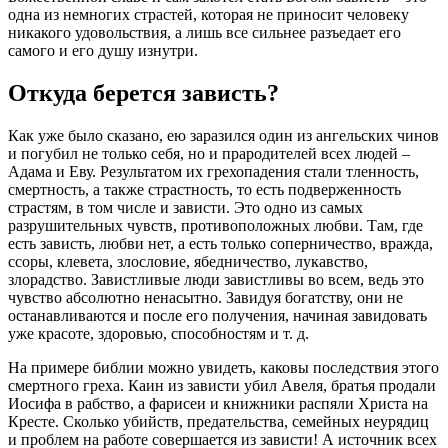
одна из немногих страстей, которая не приносит человеку
никакого удовольствия, а лишь все сильнее разъедает его
самого и его душу изнутри.
Откуда берется зависть?
Как уже было сказано, ею заразился один из ангельских чинов
и погубил не только себя, но и прародителей всех людей –
Адама и Еву. Результатом их грехопадения стали тленность,
смертность, а также страстность, то есть подверженность
страстям, в том числе и
зависти
. Это одно из самых
разрушительных чувств, противоположных любви. Там, где
есть зависть, любви нет, а есть только соперничество, вражда,
ссоры, клевета, злословие, ябедничество, лукавство,
злорадство. Завистливые люди завистливы во всем, ведь это
чувство абсолютно ненасытно. Завидуя богатству, они не
останавливаются и после его получения, начиная завидовать
уже красоте, здоровью, способностям и т. д.
На примере библии можно увидеть, каковы последствия этого
смертного
греха
. Каин из зависти убил Авеля, братья продали
Иосифа в рабство, а фарисеи и книжники распяли Христа на
Кресте. Сколько убийств, предательства, семейных неурядиц
и проблем на работе совершается из зависти! А источник всех