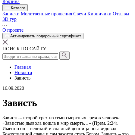
Корзина
Каталог
Записки
Молитвенные прошения
Свечи
Кирпичики
Отзывы
3D тур
О проекте
Активировать подарочный сертификат
ПОИСК ПО САЙТУ
Главная
Новости
Зависть
16.09.2020
Зависть
Зависть
– второй
грех
из семи смертных
грехов
человека.
«Завистью дьявола вошла в мир смерть…» (Прем. 2:24).
Именно он – великий и славный денница позавидовал
Божественной славе и сам захотел стать Богом. Зависть – это