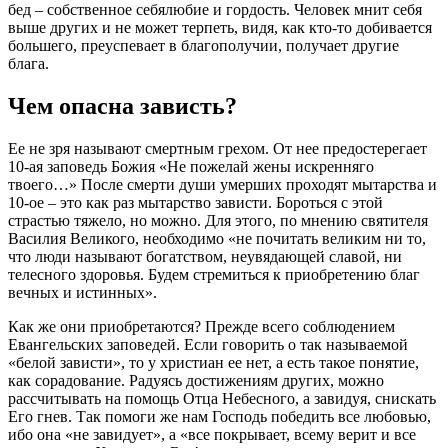
бед – собственное себялюбие и гордость. Человек мнит себя
выше других и не может терпеть, видя, как кто-то добивается
большего, преуспевает в благополучии, получает другие
блага.
Чем опасна зависть?
Ее не зря называют смертным
грехом
. От нее предостерегает
10-ая заповедь Божия «Не пожелай жены искренняго
твоего…» После смерти души умерших проходят мытарства и
10-ое – это как раз мытарство зависти. Бороться с этой
страстью тяжело, но можно. Для этого, по мнению святителя
Василия Великого, необходимо «не почитать великим ни то,
что люди называют богатством, неувядающей славой, ни
телесного здоровья. Будем стремиться к приобретению благ
вечных и истинных».
Как же они приобретаются? Прежде всего соблюдением
Евангельских заповедей. Если говорить о так называемой
«белой зависти», то у христиан ее нет, а есть такое понятие,
как сорадование. Радуясь достижениям других, можно
рассчитывать на помощь Отца Небесного, а завидуя, снискать
Его гнев. Так помоги же нам Господь победить все любовью,
ибо она «не завидует», а «все покрывает, всему верит и все