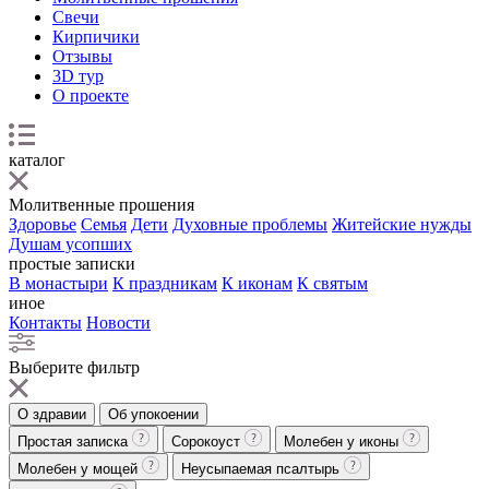
Свечи
Кирпичики
Отзывы
3D тур
О проекте
каталог
Молитвенные прошения
Здоровье
Семья
Дети
Духовные проблемы
Житейские нужды
Душам усопших
простые записки
В монастыри
К праздникам
К иконам
К святым
иное
Контакты
Новости
Выберите фильтр
О здравии
Об упокоении
Простая записка
Сорокоуст
Молебен у иконы
Молебен у мощей
Неусыпаемая псалтырь