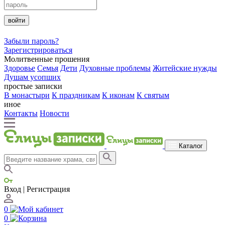
войти
Забыли пароль?
Зарегистрироваться
Молитвенные прошения
Здоровье
Семья
Дети
Духовные проблемы
Житейские нужды
Душам усопших
простые записки
В монастыри
К праздникам
К иконам
К святым
иное
Контакты
Новости
Каталог
Вход | Регистрация
0
0