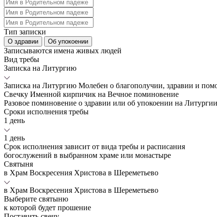
Тип записки
О здравии
Об упокоении
Записываются имена живых людей
Вид требы
Записка на Литургию
Записка на Литургию
Молебен о благополучии, здравии и по
Свечку
Именной кирпичик на Вечное поминовение
Разовое поминовение о здравии или об упокоении на Литурги
Сроки исполнения требы
1 день
1 день
Срок исполнения зависит от вида требы и расписания
богослужений в выбранном храме или монастыре
Святыня
в Храм Воскресения Христова в Шереметьево
в Храм Воскресения Христова в Шереметьево
Выберите святыню
к которой будет прошение
Поставить свечу