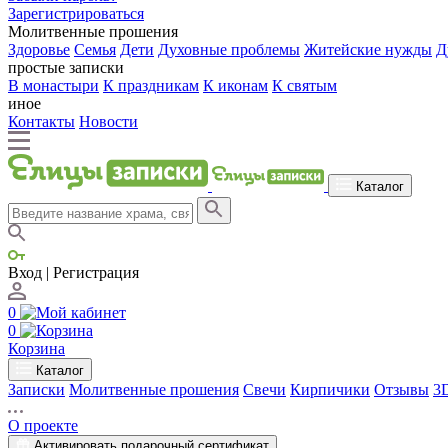
Зарегистрироваться
Молитвенные прошения
Здоровье
Семья
Дети
Духовные проблемы
Житейские нужды
Д
простые записки
В монастыри
К праздникам
К иконам
К святым
иное
Контакты
Новости
Каталог
Вход | Регистрация
0
0
Корзина
Каталог
Записки
Молитвенные прошения
Свечи
Кирпичики
Отзывы
3
О проекте
Активировать подарочный сертификат