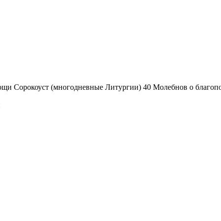
мощи
Сорокоуст (многодневные Литургии)
40 Молебнов о благоп
и