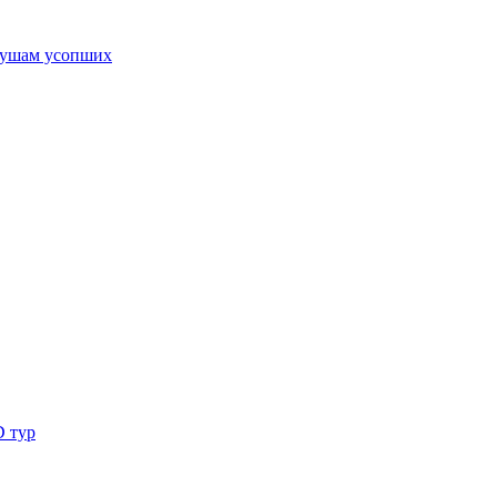
ушам усопших
D тур