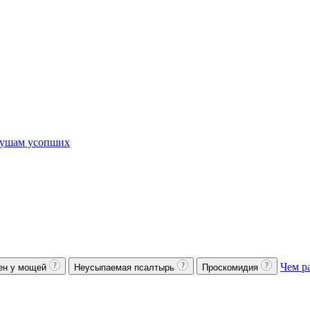
ушам усопших
Чем р
ен у мощей
Неусыпаемая псалтырь
Проскомидия