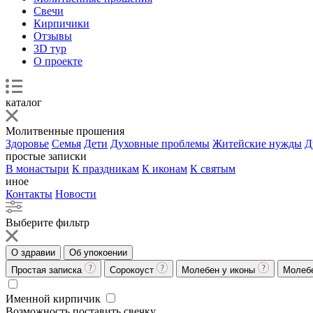
Свечи
Кирпичики
Отзывы
3D тур
О проекте
каталог
Молитвенные прошения
Здоровье
Семья
Дети
Духовные проблемы
Житейские нужды
Д
простые записки
В монастыри
К праздникам
К иконам
К святым
иное
Контакты
Новости
Выберите фильтр
О здравии
Об упокоении
Простая записка
Сорокоуст
Молебен у иконы
Молеб
Именной кирпичик
Возможность поставить свечку