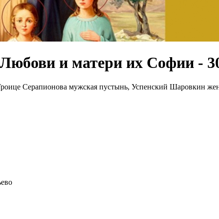
Любови и матери их Софии - 3
Троице Серапионова мужская пустынь, Успенский Шаровкин жен
ьево