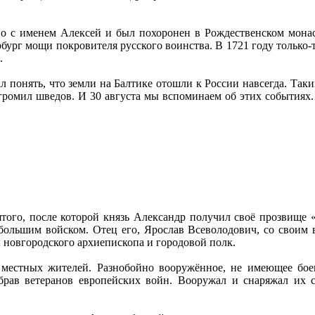
о с именем Алексей и был похоронен в Рождественском монас
рбург мощи покровителя русского воинства. В 1721 году только-
.
л понять, что земли на Балтике отошли к России навсегда. Таки
азгромил шведов. И 30 августа мы вспоминаем об этих событиях
того, после которой князь Александр получил своё прозвище 
 большим войском. Отец его, Ярослав Всеволодович, со своим 
 новгородского архиепископа и городовой полк.
 местных жителей. Разнобойно вооружённое, не имеющее бое
брав ветеранов европейских войн. Вооружал и снаряжал их 