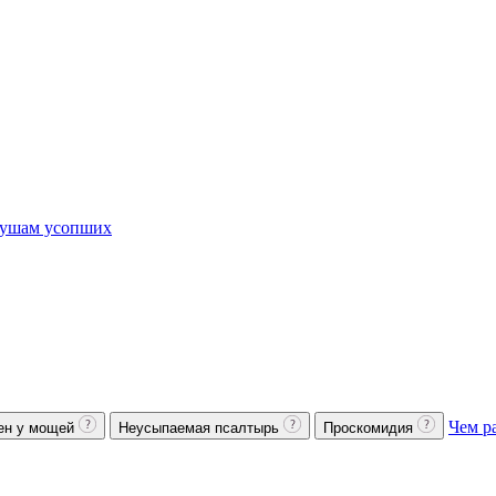
ушам усопших
Чем р
ен у мощей
Неусыпаемая псалтырь
Проскомидия