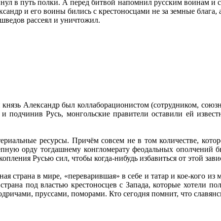
ул в путь полки. А перед битвой напомнил русским воинам и себ
ександр и его воины бились с крестоносцами не за земные блага,
 шведов рассеял и уничтожил.
й князь Александр был коллаборационистом (сотрудником, союзн
ив и подчинив Русь, монгольские правители оставили ей извес
териальные ресурсы. Причём совсем не в том количестве, кото
епную орду тогдашнему конгломерату феодальных ополчений бы
копления Русью сил, чтобы когда-нибудь избавиться от этой зав
ая страна в мире, «переварившая» в себе и татар и кое-кого из
ь страна под властью крестоносцев с Запада, которые хотели по
бодричами, пруссами, поморами. Кто сегодня помнит, что славян