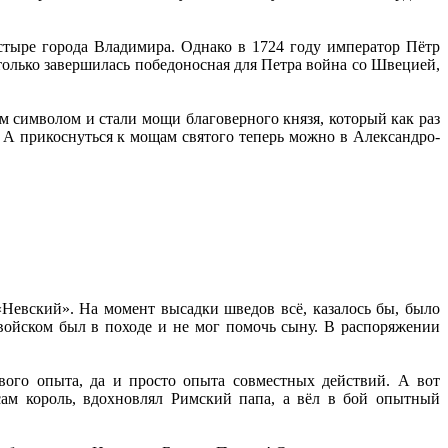
тыре города Владимира. Однако в 1724 году император Пётр
только завершилась победоносная для Петра война со Швецией,
м символом и стали мощи благоверного князя, который как раз
. А прикоснуться к мощам святого теперь можно в Александро-
«Невский». На момент высадки шведов всё, казалось бы, было
войском был в походе и не мог помочь сыну. В распоряжении
вого опыта, да и просто опыта совместных действий. А вот
сам король, вдохновлял Римский папа, а вёл в бой опытный