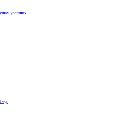
ушам усопших
D тур