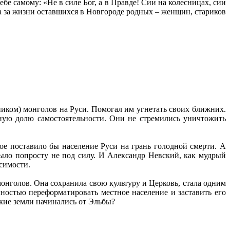
е самому: «Не в силе Бог, а в Правде! Сии на колесницах, сии
 а за жизни оставшихся в Новгороде родных – женщин, стариков
иком) монголов на Руси. Помогал им угнетать своих ближних.
тную долю самостоятельности. Они не стремились уничтожить
рое поставило бы население Руси на грань голодной смерти. А
ло попросту не под силу. И Александр Невский, как мудрый
исимости.
 монголов. Она сохранила свою культуру и Церковь, стала одним
лностью переформатировать местное население и заставить его
ские земли начинались от Эльбы?