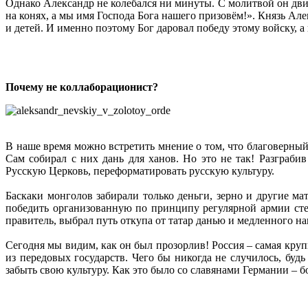
Однако Александр не колебался ни минуты. С молитвой он двин
на конях, а мы имя Господа Бога нашего призовём!». Князь Ал
и детей. И именно поэтому Бог даровал победу этому войску, а
Почему не коллаборационист?
В наше время можно встретить мнение о том, что благоверны
Сам собирал с них дань для ханов. Но это не так! Разграб
Русскую Церковь, переформатировать русскую культуру.
Баскаки монголов забирали только деньги, зерно и другие ма
победить организованную по принципу регулярной армии ст
правитель, выбрал путь откупа от татар данью и медленного на
Сегодня мы видим, как он был прозорлив! Россия – самая крупн
из передовых государств. Чего бы никогда не случилось, буд
забыть свою культуру. Как это было со славянами Германии – 