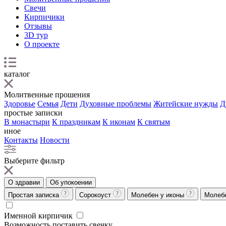
Свечи
Кирпичики
Отзывы
3D тур
О проекте
каталог
Молитвенные прошения
Здоровье
Семья
Дети
Духовные проблемы
Житейские нужды
Д
простые записки
В монастыри
К праздникам
К иконам
К святым
иное
Контакты
Новости
Выберите фильтр
О здравии
Об упокоении
Простая записка
Сорокоуст
Молебен у иконы
Молеб
Именной кирпичик
Возможность поставить свечку