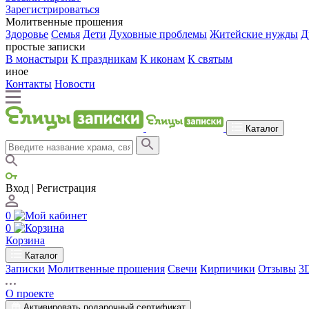
Зарегистрироваться
Молитвенные прошения
Здоровье
Семья
Дети
Духовные проблемы
Житейские нужды
Д
простые записки
В монастыри
К праздникам
К иконам
К святым
иное
Контакты
Новости
Каталог
Вход | Регистрация
0
0
Корзина
Каталог
Записки
Молитвенные прошения
Свечи
Кирпичики
Отзывы
3
О проекте
Активировать подарочный сертификат