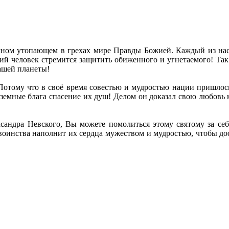
емном утопающем в грехах мире Правды Божией. Каждый из нас н
ий человек стремится защитить обиженного и угнетаемого! Так
нашей планеты!
отому что в своё время совестью и мудростью нации пришлось 
 земные блага спасение их душ! Делом он доказал свою любовь к
ксандра Невского, Вы можете помолиться этому святому за с
воинства наполнит их сердца мужеством и мудростью, чтобы до