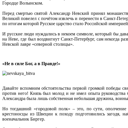
Городце Волынском.
Перед смертью святой Александр Невский принял монашеств
Великий повелел с почётом извлечь и перенести в Санкт-Пете
по итогам которой Русское царство стало Российской империей
И русские люди нуждались в некоем символе, который бы дава
на Неве, где был воздвигнут Санкт-Петербург, сам некогда р
Невской лавре «северной столицы».
«Не в силе Бог, а в Правде!»
Давайте вспомним обстоятельства первой громкой победы свя
против него! Князь был молод и не имел опыта руководства
Александра была лишь собственная небольшая дружина, воины
Но тогдашний «городовой полк» – это, по сути, ополчение
крестоносцы из Швеции к походу подготовились загодя, на
военачальник Биргер.