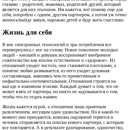
глазами – родителей, знакомых, родителей друзей, который
является для них эталоном. Им кажется, вот поживу еще для
себя, попробую с одним, другим партнером, а потом уж точно
женюсь/выйду замуж, нарожаю
детей
и буду жить счастливо.
Жизнь для себя
В век электронных технологий и эры потребления все
перевернулось с ног на голову. Новое поколение молодых
людей – юношей и
девушек
воспринимает
внебрачное
сожительство как вполне естественное и «здоровое». Из
отношений уходит чистота, они становятся плотскими, а
понятие любви размывается, из него уходит духовная
составляющая, заменяясь чем-то примитивным и
инфантильно-сентиментальным. Отношения строятся на
выгоде и взаимном эгоизме. Каждый думает о том, что он
может взять от партнера, но никто не задумывается о том,
чтобы что-то отдать взамен.
Жизнь кажется игрой, а отношения лишь приятным
развлечением, несущим одни удовольствия. Но в какой-то
момент они приедаются, новизна ощущений теряется и
человек
отправляется на поиски нового партнера, с которым
все повторяется. А в результате разочарование, одиночество,