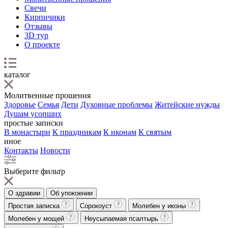
Свечи
Кирпичики
Отзывы
3D тур
О проекте
каталог
Молитвенные прошения
Здоровье
Семья
Дети
Духовные проблемы
Житейские нужды
Душам усопших
простые записки
В монастыри
К праздникам
К иконам
К святым
иное
Контакты
Новости
Выберите фильтр
О здравии
Об упокоении
Простая записка
Сорокоуст
Молебен у иконы
Молебен у мощей
Неусыпаемая псалтырь