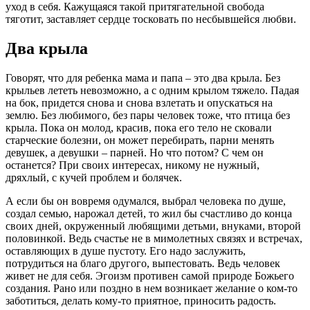
уход в себя. Кажущаяся такой притягательной свобода
тяготит, заставляет сердце тосковать по несбывшейся любви.
Два крыла
Говорят, что для
ребенка
мама и папа – это два крыла. Без
крыльев лететь невозможно, а с одним крылом тяжело. Падая
на бок, придется снова и снова взлетать и опускаться на
землю. Без любимого, без пары
человек
тоже, что птица без
крыла. Пока он молод, красив, пока его тело не сковали
старческие болезни, он может перебирать, парни менять
девушек
, а
девушки
– парней. Но что потом? С чем он
останется? При своих интересах, никому не нужный,
дряхлый, с кучей проблем и болячек.
А если бы он вовремя одумался,
выбрал
человека по душе,
создал семью, нарожал
детей
, то жил бы счастливо до конца
своих дней, окруженный любящими детьми, внуками, второй
половинкой. Ведь счастье не в мимолетных связях и встречах,
оставляющих в душе пустоту. Его надо заслужить,
потрудиться на благо другого, выпестовать. Ведь человек
живет не для себя. Эгоизм противен самой природе Божьего
создания. Рано или поздно в нем возникает желание о ком-то
заботиться, делать кому-то приятное, приносить радость.