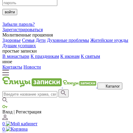
войти
Забыли пароль?
Зарегистрироваться
Молитвенные прошения
Здоровье
Семья
Дети
Духовные проблемы
Житейские нужды
Душам усопших
простые записки
В монастыри
К праздникам
К иконам
К святым
иное
Контакты
Новости
Каталог
Вход | Регистрация
0
0