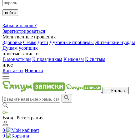
войти
Забыли пароль?
Зарегистрироваться
Молитвенные прошения
Здоровье
Семья
Дети
Духовные проблемы
Житейские нужды
Душам усопших
простые записки
В монастыри
К праздникам
К иконам
К святым
иное
Контакты
Новости
Каталог
Вход | Регистрация
0
0