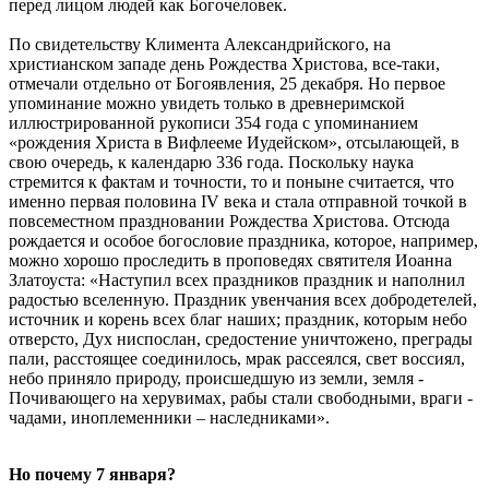
перед лицом людей как Богочеловек.
По свидетельству Климента Александрийского, на
христианском западе день Рождества Христова, все-таки,
отмечали отдельно от Богоявления, 25 декабря. Но первое
упоминание можно увидеть только в древнеримской
иллюстрированной рукописи 354 года с упоминанием
«рождения Христа в Вифлееме Иудейском», отсылающей, в
свою очередь, к календарю 336 года. Поскольку наука
стремится к фактам и точности, то и поныне считается, что
именно первая половина IV века и стала отправной точкой в
повсеместном праздновании Рождества Христова. Отсюда
рождается и особое богословие праздника, которое, например,
можно хорошо проследить в проповедях святителя Иоанна
Златоуста: «Наступил всех праздников праздник и наполнил
радостью вселенную. Праздник увенчания всех добродетелей,
источник и корень всех благ наших; праздник, которым небо
отверсто, Дух ниспослан, средостение уничтожено, преграды
пали, расстоящее соединилось, мрак рассеялся, свет воссиял,
небо приняло природу, происшедшую из земли, земля -
Почивающего на херувимах, рабы стали свободными, враги -
чадами, иноплеменники – наследниками».
Но почему 7 января?