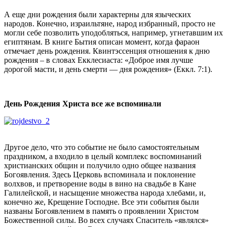
А еще дни рождения были характерны для языческих
народов. Конечно, израильтяне, народ избранный, просто не
могли себе позволить уподобляться, например, угнетавшим их
египтянам. В книге Бытия описан момент, когда фараон
отмечает день рождения. Квинтэссенция отношения к дню
рождения – в словах Екклесиаста: «Доброе имя лучше
дорогой масти, и день смерти — дня рождения» (Еккл. 7:1).
День Рождения Христа все же вспоминали
Другое дело, что это событие не было самостоятельным
праздником, а входило в целый комплекс воспоминаний
христианских общин и получило одно общее названия
Богоявления. Здесь Церковь вспоминала и поклонение
волхвов, и претворение воды в вино на свадьбе в Кане
Галилейской, и насыщение множества народа хлебами, и,
конечно же, Крещение Господне. Все эти события были
названы Богоявлением в память о проявлении Христом
Божественной силы. Во всех случаях Спаситель «являлся»