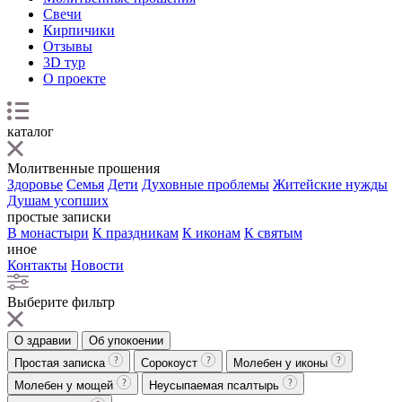
Свечи
Кирпичики
Отзывы
3D тур
О проекте
каталог
Молитвенные прошения
Здоровье
Семья
Дети
Духовные проблемы
Житейские нужды
Душам усопших
простые записки
В монастыри
К праздникам
К иконам
К святым
иное
Контакты
Новости
Выберите фильтр
О здравии
Об упокоении
Простая записка
Сорокоуст
Молебен у иконы
Молебен у мощей
Неусыпаемая псалтырь