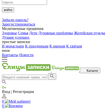
войти
Забыли пароль?
Зарегистрироваться
Молитвенные прошения
Здоровье
Семья
Дети
Духовные проблемы
Житейские нужды
Душам усопших
простые записки
В монастыри
К праздникам
К иконам
К святым
иное
Контакты
Новости
Каталог
Вход | Регистрация
0
0