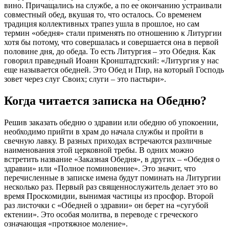
вино. Причащались на службе, а по ее окончанию устраивали
совместный обед, вкушая то, что осталось. Со временем
традиция коллективных трапез ушла в прошлое, но сам
термин «обедня» стали применять по отношению к Литургии
хотя бы потому, что совершалась и совершается она в первой
половине дня, до обеда. То есть Литургия –
это Обедня
. Как
говорил праведный Иоанн Кронштадтский: «Литургия у нас
еще называется обедней. Это Обед и Пир, на который Господь
зовет через слуг Своих; слуги – это пастыри».
Когда читается записка на Обедню?
Решив заказать
обедню о здравии
или
обедню об упокоении
,
необходимо прийти в храм до начала службы и пройти в
свечную лавку. В разных приходах встречаются различные
наименования этой церковной требы. В одних можно
встретить название «Заказная Обедня», в других – «
Обедня о
здравии
» или «Полное поминовение». Это значит, что
перечисленные в записке имена будут поминать на Литургии
несколько раз. Первый раз священнослужитель делает это во
время Проскомидии, вынимая частицы из просфор. Второй
раз листочки с «
Обедней о здравии
» он берет на «сугубой
ектении». Это особая молитва, в переводе с греческого
означающая «протяжное моление».