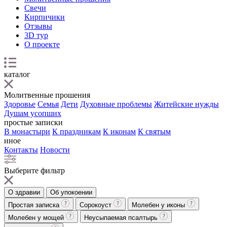
Свечи
Кирпичики
Отзывы
3D тур
О проекте
каталог
Молитвенные прошения
Здоровье
Семья
Дети
Духовные проблемы
Житейские нужды
Душам усопших
простые записки
В монастыри
К праздникам
К иконам
К святым
иное
Контакты
Новости
Выберите фильтр
О здравии
Об упокоении
Простая записка
Сорокоуст
Молебен у иконы
Молебен у мощей
Неусыпаемая псалтырь