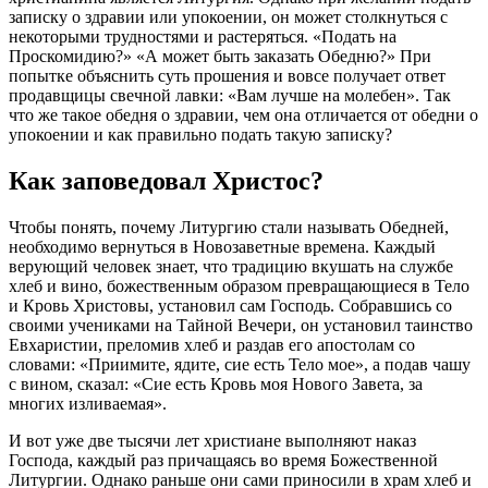
записку о здравии или упокоении, он может столкнуться с
некоторыми трудностями и растеряться. «Подать на
Проскомидию?» «А может быть заказать Обедню?» При
попытке объяснить суть прошения и вовсе получает ответ
продавщицы свечной лавки: «Вам лучше на молебен». Так
что же такое
обедня о здравии
, чем она отличается от обедни о
упокоении и как правильно подать такую записку?
Как заповедовал Христос?
Чтобы понять, почему Литургию стали называть Обедней,
необходимо вернуться в Новозаветные времена. Каждый
верующий человек знает, что традицию вкушать на службе
хлеб и вино, божественным образом превращающиеся в Тело
и Кровь Христовы, установил сам Господь. Собравшись со
своими учениками на Тайной Вечери, он установил таинство
Евхаристии, преломив хлеб и раздав его апостолам со
словами: «Приимите, ядите, сие есть Тело мое», а подав чашу
с вином, сказал: «Сие есть Кровь моя Нового Завета, за
многих изливаемая».
И вот уже две тысячи лет христиане выполняют наказ
Господа, каждый раз причащаясь во время Божественной
Литургии. Однако раньше они сами приносили в храм хлеб и