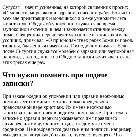
Сугубая – значит усиленная, на которой священник просит:
«О милости, мире, жизни, здравии, спасении рабов Божьих и
всех зде предстоящих и молящихся и о еже умножити лета
живота их».
Обедня об упокоении
служится во время
заупокойной ектении, в чем и заключается
отличие
между
ними. Священник перечисляет указанные в записках имена
усопших, призывая: «О приснопамятнех рабех Божиих покоя,
тишины, блаженныя памяти их, Господу помолимся». Если
после Литургии служится молебен о здравии или заупокойная
панихида, то поданные на Обедню записки зачитываются на
этих требах еще раз.
Что нужно помнить при подаче
записки?
При заказе
обедни об упокоении
или здравии необходимо
помнить, что поминать можно только крещеных в
православной вере христиан. Их имена необходимо
записывать на листочек в родительном падеже. При этом в
записке о здравии первым указывается имя правящего
архиерея, потом духовного отца, а следом уже имена
сродников. Не возбраняется делать к ним подписи, например,
«младенца», «отрока», болящего, путешествующего. Что