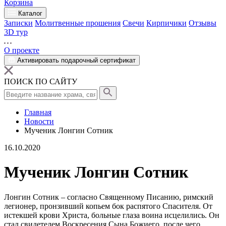
Корзина
Каталог
Записки
Молитвенные прошения
Свечи
Кирпичики
Отзывы
3D тур
О проекте
Активировать подарочный сертификат
ПОИСК ПО САЙТУ
Главная
Новости
Мученик Лонгин Сотник
16.10.2020
Мученик Лонгин Сотник
Лонгин Сотник
– согласно Священному Писанию, римский
легионер, пронзивший копьем бок распятого Спасителя. От
истекшей крови Христа, больные
глаза
воина
исцелились
. Он
стал свидетелем Воскресения Сына Божиего, после чего