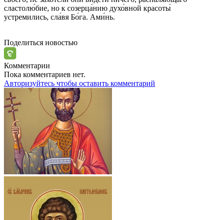
сластолю́бие, но к созерца́нию духо́вной красоты́
устремились, сла́вя Бо́га. Ами́нь.
Поделиться новостью
Комментарии
Пока комментариев нет.
Авторизуйтесь чтобы оставить комментарий