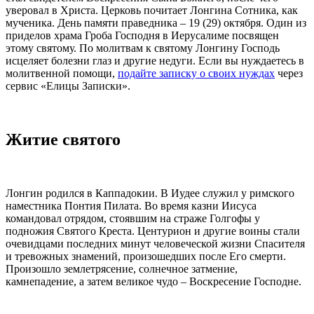
уверовал в Христа. Церковь почитает
Лонгина Сотника
, как
мученика
. День памяти праведника – 19 (29) октября. Один из
приделов храма Гроба Господня в Иерусалиме посвящен
этому
святому
. По молитвам к святому Лонгину Господь
исцеляет болезни глаз и другие недуги. Если вы нуждаетесь в
молитвенной помощи,
подайте записку о своих нуждах
через
сервис «Елицы Записки».
Житие святого
Лонгин
родился в Каппадокии. В Иудее служил у римского
наместника Понтия Пилата. Во время казни Иисуса
командовал отрядом, стоявшим на страже Голгофы у
подножия
Святого
Креста. Центурион и другие воины стали
очевидцами последних минут человеческой жизни Спасителя
и тревожных знамений, произошедших после Его смерти.
Произошло землетрясение, солнечное затмение,
камнепадение, а затем великое чудо – Воскресение Господне.