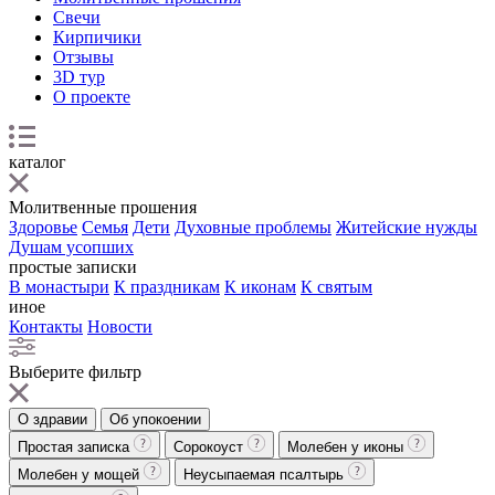
Свечи
Кирпичики
Отзывы
3D тур
О проекте
каталог
Молитвенные прошения
Здоровье
Семья
Дети
Духовные проблемы
Житейские нужды
Душам усопших
простые записки
В монастыри
К праздникам
К иконам
К святым
иное
Контакты
Новости
Выберите фильтр
О здравии
Об упокоении
Простая записка
Сорокоуст
Молебен у иконы
Молебен у мощей
Неусыпаемая псалтырь