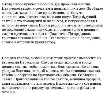
Отряд вскоре прибыл в поселок, где проживал
Лонгин
.
Центурион вышел к солдатам и пригласил их в дом. За обедом
воины рассказали о цели путешествия, не зная, что
гостеприимный хозяин тот, кого они ищут. Тогда будущий
святой
и его помощники назвали себя, и попросили солдат
исполнить поручение. Воины решили отпустить праведников,
но последние отказались уходить, проявив волю в принятии
смерти
мучеников
за страсти Спасителя. По преданию,
христиан казнили в 58 г. н.э. Тела похоронили в Каппадокии,
а головы отправили прокуратору.
Получив головы, римский наместник приказал выбросить их
за стенами Иерусалима. Спустя несколько дней в город
пришла слепая, чтобы помолиться близ святынь. Во сне она
увидела
Лонгин
а, который молвил, чтобы женщина отыскала
головы и погребла по христианскому обычаю. Ее отвели к
свалке. Прикоснувшись к голове
святог
о, женщина прозрела,
глаза
исцелились
и стали видеть. Вскоре женщина совершила
паломничество на родину праведника, где и погребла его
останки.