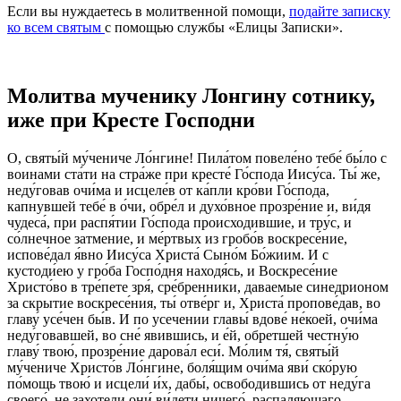
Если вы нуждаетесь в молитвенной помощи,
подайте записку
ко всем святым
с помощью службы «Елицы Записки».
Молитва мученику Лонгину сотнику,
иже при Кресте Господни
О, святы́й му́чениче Ло́нгине! Пила́том повеле́но тебе́ бы́ло с
воинами ста́ти на стра́же при кресте́ Го́спода Иису́са. Ты́ же,
неду́говав очи́ма и исцеле́в от ка́пли кро́ви Го́спода,
капнувшей тебе́ в о́чи, обре́л и духо́вное прозре́ние и, ви́дя
чудеса́, при распя́тии Го́спода происходившие, и тру́с, и
со́лнечное затмение, и ме́ртвых из гробо́в воскресе́ние,
испове́дал я́вно Иису́са Христа́ Сыно́м Бо́жиим. И с
кустоди́ею у гро́ба Госпо́дня находя́сь, и Воскресе́ние
Христо́во в тре́пете зря́, сре́бренники, даваемые синедрионом
за скрытие воскресе́ния, ты́ отве́рг и, Христа́ пропове́дав, во
главу́ усе́чен бы́в. И по усечении главы́ вдове́ не́коей, очи́ма
неду́говавшей, во сне́ явившись, и е́й, обретшей честну́ю
главу́ твою́, прозре́ние дарова́л еси́. Мо́лим тя́, святы́й
му́чениче Христо́в Ло́нгине, боля́щим очи́ма яви́ ско́рую
по́мощь твою́ и исцели́ и́х, дабы́, освободившись от неду́га
своего́, не захотели они́ ви́дети ничего́, распаляющаго