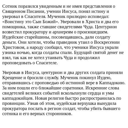
Сотник
поразился увиденным и не имея представления о
Священном Писании, учении Иисуса, понял истину и
уверовал в Спасителя.
Мученик
прилюдно исповедал:
«Воистину это Сын Божий». Уверовали в Христа и два его
помощника, также ставшие свидетелями Чуда. Центурион
возвестил прокуратору и архиереям о произошедшем.
Иудейские старейшины, посовещавшись, дали солдату
деньги. Они хотели, чтобы праведник утаил о Воскресении
Христовом, а народу сообщил, что ученики Иисуса украли
узника ночью, когда солдаты спали. Будущий
святой
денег не
взял, так как не хотел утаивать Чуда и продолжил
проповедовать о Спасителе.
Уверовав в Иисуса, центурион и два других солдата приняли
Крещение и бросили службу.
Мученик
покинул Иудею,
отправившись с проповедью об истинной вере в Каппадокию.
За ним пошли его ближайшие соратники. Искренние слова
свидетелей великих событий всколыхнули сердца и умы
каппадокийцев. Новая религия быстро распространилась по
провинции. Узнав об этом, иудейская верхушка вынудила
прокуратора послать в регион солдат, чтобы убить бывшего
сотника
и его верных сторонников.