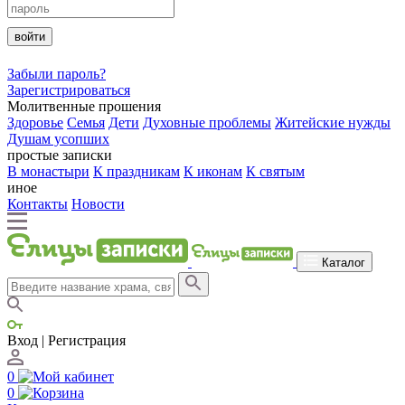
войти
Забыли пароль?
Зарегистрироваться
Молитвенные прошения
Здоровье
Семья
Дети
Духовные проблемы
Житейские нужды
Душам усопших
простые записки
В монастыри
К праздникам
К иконам
К святым
иное
Контакты
Новости
Каталог
Вход | Регистрация
0
0