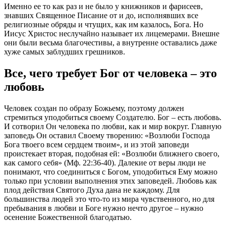
Именно ее то как раз и не было у книжников и фарисеев,
знавших Священное Писание от и до, исполнявших все
религиозные обряды и чтущих, как им казалось,
Бога
. Но
Иисус
Христос
неслучайно называет их лицемерами. Внешне
они были весьма благочестивы, а внутренне оставались даже
хуже самых заблудших грешников.
Все, чего требует
Бог
от
человека
– это
любовь
Человек
создан по образу Божьему, поэтому должен
стремиться уподобиться своему Создателю.
Бог
– есть любовь.
И сотворил Он
человека
по любви, как и мир вокруг. Главную
заповедь Он оставил Своему творению: «
Возлюби
Господа
Бога
твоего всем сердцем твоим
», и из этой заповеди
проистекает вторая, подобная ей: «
Возлюби ближнего своего,
как самого себя
» (Мф. 22:36-40). Далекие от веры люди не
понимают, что соединиться с
Богом
, уподобиться Ему можно
только при условии выполнения этих заповедей. Любовь как
плод действия Святого Духа дана не каждому. Для
большинства людей это что-то из мира чувственного, но для
пребывания в любви и
Боге
нужно нечто другое – нужно
осенение Божественной благодатью.