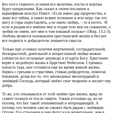
Без этого главного условия все
молитвы
,
посты
и
жертвы
будут напрасными. Как сказал в своем послании к
коринфянам апостол Павел: «
Если имею дар пророчества, и
знаю все тайны, и имею всякое познание и всю веру, так что
могу и горы переставлять, а не имею любви, – то я ничто. И
если я раздам все имение мое и отдам тело мое на сожжение, а
любви не имею, нет мне в том никакой пользы
» (1Кор. 13:2-3).
Любовь является основанием христианской жизни и без нее
все подвиги и добродетели лишаются смысла.
Только при условии наличия жертвенной, сострадательной,
бескорыстной, деятельной и непрестанной любви можно
соблюсти все остальные заповеди и угодить
Богу
. Христиане
верят в загробную жизнь в Царствие Небесном. Стремясь
попасть туда, они готовятся еще во время земной жизни,
борясь с грехами и страстями, стяжая добродетели, помогая
ближним, делая все то, что заповедовал милосердный и
любящий
Господь
, который любит свое творение и желает ему
добра.
Те же, кто отказывался от этой любви при жизни, вряд ли
сумеет познать ее после смерти. Таким уготован ад, но не
потому, что
Бог
такой злопамятный и непрощающий. А
потому, что человек сам не сможет быть рядом с любящим
Отцом. Его страдания в раю будут куда мучительнее, чем в