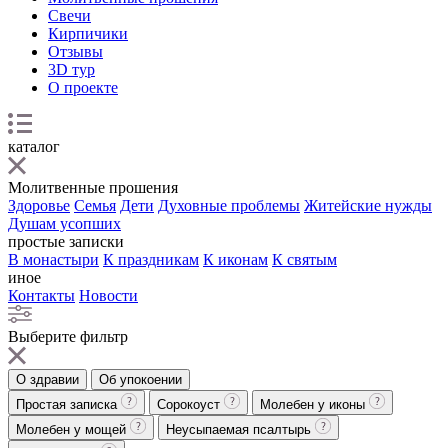
Свечи
Кирпичики
Отзывы
3D тур
О проекте
каталог
Молитвенные прошения
Здоровье
Семья
Дети
Духовные проблемы
Житейские нужды
Душам усопших
простые записки
В монастыри
К праздникам
К иконам
К святым
иное
Контакты
Новости
Выберите фильтр
О здравии
Об упокоении
Простая записка
Сорокоуст
Молебен у иконы
Молебен у мощей
Неусыпаемая псалтырь