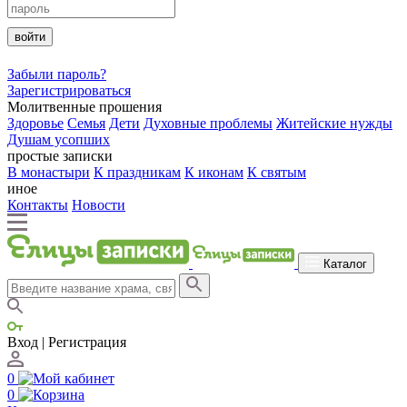
войти
Забыли пароль?
Зарегистрироваться
Молитвенные прошения
Здоровье
Семья
Дети
Духовные проблемы
Житейские нужды
Душам усопших
простые записки
В монастыри
К праздникам
К иконам
К святым
иное
Контакты
Новости
Каталог
Вход | Регистрация
0
0