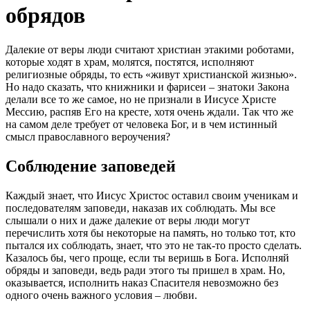
обрядов
Далекие от веры люди считают христиан этакими роботами,
которые ходят в храм,
молятся
,
постятся
, исполняют
религиозные обряды, то есть «живут христианской жизнью».
Но надо сказать, что книжники и фарисеи – знатоки Закона
делали все то же самое, но не признали в Иисусе
Христе
Мессию, распяв Его на кресте, хотя очень ждали. Так что же
на самом деле требует от
человека
Бог
, и в чем истинный
смысл православного вероучения?
Соблюдение заповедей
Каждый знает, что Иисус
Христос
оставил своим ученикам и
последователям заповеди, наказав их соблюдать. Мы все
слышали о них и даже далекие от веры люди могут
перечислить хотя бы некоторые на память, но только тот, кто
пытался их соблюдать, знает, что это не так-то просто сделать.
Казалось бы, чего проще, если ты веришь в
Бога
. Исполняй
обряды и заповеди, ведь ради этого ты пришел в храм. Но,
оказывается, исполнить наказ Спасителя невозможно без
одного очень важного условия – любви.