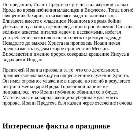
По преданию,
Иоанн
Предтеча
чуть не стал жертвой солдат
Ирода во время избиения младенцев в Вифлееме. Тогда погиб
священник Захария, отказываясь выдать воинам сына.
Елизавета вместе с младенцем
Иоанном
во время бойни
убежала в пустыню, где впоследствии и рос мальчик. Он стал
великим аскетом, питался медом и насекомыми, избегал
употребления алкоголя и носил очень скромную одежду.
Незадолго до выхода Христа на проповедь
Иоанн
начал
предсказывать иудеям скорое пришествие Мессии.
Впоследствии именно
пророк
совершил крещение Иисуса в
водах реки Иордан.
Предтечей
Иоанна
прозвали за то, что его деятельность
предшествовала выходу на общественное служение Христа.
Он имел огромное уважение в народе, но погиб в результате
интриги жены царя Ирода. Горделивой царице не
понравилось, что
Иоанн
публично обвинил ее в блуде.
Мстительная и коварная женщина убедила мужа убить
пророка.
Иоанн
Предтеча
был казнен через отсечение головы.
Интересные факты о празднике