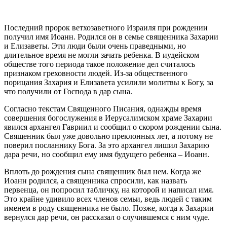
Последний
пророк
ветхозаветного Израиля при рождении
получил имя
Иоанн
. Родился он в семье священника Захарии
и Елизаветы. Эти люди были очень праведными, но
длительное время не могли зачать ребенка. В иудейском
обществе того периода такое положение дел считалось
признаком греховности людей. Из-за общественного
порицания Захария и Елизавета усилили молитвы к Богу, за
что получили от Господа в дар сына.
Согласно текстам Священного Писания, однажды время
совершения богослужения в Иерусалимском храме Захарии
явился архангел Гавриил и сообщил о скором рождении сына.
Священник был уже довольно преклонных лет, а потому не
поверил посланнику Бога. За это архангел лишил Захарию
дара речи, но сообщил ему имя будущего ребенка –
Иоанн
.
Вплоть до рождения сына священник был нем. Когда же
Иоанн
родился, а священника спросили, как назвать
первенца, он попросил табличку, на которой и написал имя.
Это крайне удивило всех членов семьи, ведь людей с таким
именем в роду священника не было. Позже, когда к Захарии
вернулся дар речи, он рассказал о случившемся с ним чуде.