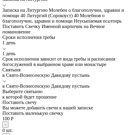
Записка на Литургию
Молебен о благополучии, здравии и
помощи
40 Литургий (Сорокоуст)
40 Молебнов о
благополучии, здравии и помощи
Неусыпаемая псалтирь
Поставить Свечку
Именной кирпичик на Вечное
поминовение
Сроки исполнения требы
1 день
1 день
Срок исполнения зависит от вида требы и расписания
богослужений в выбранном храме или монастыре
Святыня
в Свято-Вознесенскую Давидову пустынь
в Свято-Вознесенскую Давидову пустынь
Выберите святыню
к которой будет прошение
Поставить свечу
Вы можете добавить свечи к вашей записке
Поставить маленькую свечку
100 Р
-
0
шт.