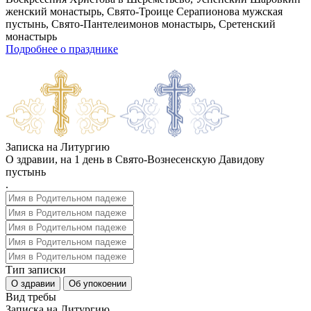
женский монастырь, Свято-Троице Серапионова мужская
пустынь, Свято-Пантелеимонов монастырь, Сретенский
монастырь
Подробнее о празднике
Записка на Литургию
О здравии, на 1 день в Свято-Вознесенскую Давидову
пустынь
.
Тип записки
О здравии
Об упокоении
Вид требы
Записка на Литургию