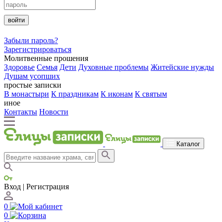
войти
Забыли пароль?
Зарегистрироваться
Молитвенные прошения
Здоровье
Семья
Дети
Духовные проблемы
Житейские нужды
Душам усопших
простые записки
В монастыри
К праздникам
К иконам
К святым
иное
Контакты
Новости
Каталог
Вход | Регистрация
0
0