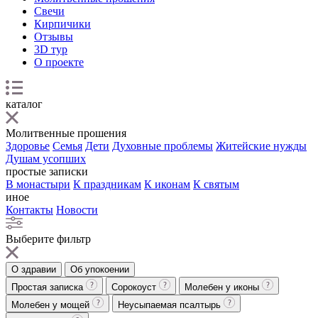
Свечи
Кирпичики
Отзывы
3D тур
О проекте
каталог
Молитвенные прошения
Здоровье
Семья
Дети
Духовные проблемы
Житейские нужды
Душам усопших
простые записки
В монастыри
К праздникам
К иконам
К святым
иное
Контакты
Новости
Выберите фильтр
О здравии
Об упокоении
Простая записка
Сорокоуст
Молебен у иконы
Молебен у мощей
Неусыпаемая псалтырь