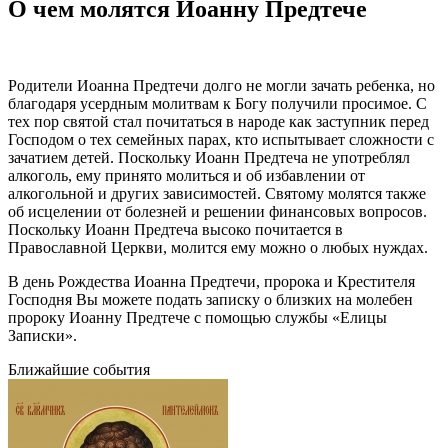
О чем молятся
Иоанну
Предтече
Родители
Иоанна
Предтечи
долго не могли зачать ребенка, но
благодаря усердным молитвам к Богу получили просимое. С
тех пор святой стал почитаться в народе как заступник перед
Господом о тех семейных парах, кто испытывает сложности с
зачатием детей. Поскольку
Иоанн
Предтеча
не употреблял
алкоголь, ему принято молиться и об избавлении от
алкогольной и других зависимостей. Святому молятся также
об исцелении от болезней и решении финансовых вопросов.
Поскольку
Иоанн
Предтеча
высоко почитается в
Православной Церкви, молится ему можно о любых нуждах.
В
день
Рождества
Иоанна
Предтечи
,
пророка
и
Крестителя
Господня Вы можете подать записку о близких на молебен
пророку Иоанну Предтече с помощью службы «Елицы
Записки».
Ближайшие события