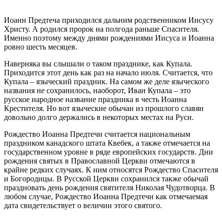
Иоанн
Предтеча
приходился дальним родственником Иисусу
Христу. А родился пророк на полгода раньше Спасителя.
Именно поэтому между днями рождениями Иисуса и
Иоанна
ровно шесть месяцев.
Наверняка вы слышали о таком празднике, как Купала.
Приходится этот день как раз на начало июля. Считается, что
Купала – языческий праздник. На самом же деле языческого
названия не сохранилось, наоборот, Иван Купала – это
русское народное название праздника в честь
Иоанна
Крестителя
. Но вот языческие обычаи из прошлого славян
довольно долго держались в некоторых местах на Руси.
Рождество
Иоанна
Предтечи
считается национальным
праздником канадского штата Квебек, а также отмечается на
государственном уровне в ряде европейских государств. Дни
рождения святых в Православной Церкви отмечаются в
крайне редких случаях. К ним относятся
Рождество
Спасителя
и Богородицы. В Русской Церкви сохранился также обычай
праздновать
день
рождения святителя Николая Чудотворца. В
любом случае,
Рождество
Иоанна
Предтечи
как отмечаемая
дата свидетельствует о величии этого святого.