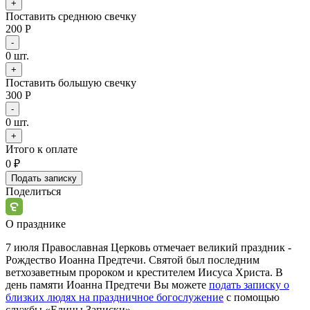
+
Поставить среднюю свечку
200 Р
-
0
шт.
+
Поставить большую свечку
300 Р
-
0
шт.
+
Итого к оплате
0
₽
Подать записку
Поделиться
О празднике
7 июля Православная Церковь отмечает великий
праздник
-
Рождество Иоанна Предтечи
. Святой был последним
ветхозаветным
пророком
и
крестителем
Иисуса Христа. В
день
памяти
Иоанна
Предтечи
Вы можете
подать записку о
близких людях на праздничное богослужение
с помощью
службы «Елицы Записки».