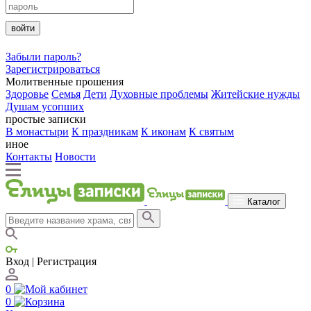
войти
Забыли пароль?
Зарегистрироваться
Молитвенные прошения
Здоровье
Семья
Дети
Духовные проблемы
Житейские нужды
Душам усопших
простые записки
В монастыри
К праздникам
К иконам
К святым
иное
Контакты
Новости
Каталог
Вход | Регистрация
0
0