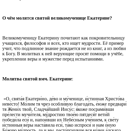
О чём молятся святой великомученице Екатерине?
Великомученицу Екатерину почитают как покровительницу
учащихся, философов и всех, кто ищет мудрости. Её пример
учит, что подлинное знание рождается не из книг, а из любви
к Богу. В молитвах к ней верующие просят помощи в учёбе,
укреплении веры и мужестве перед испытаниями.
Молитва святой вмч. Екатерине
:
«О, свята́я Екатери́но, де́во и му́ченице, и́стинная Христо́ва
неве́сто! Мо́лим тя чрез особли́вую благода́ть, е́юже предвари́
тя Жени́х твой, Сладча́йший Иису́с: я́коже посрами́вши
пре́лести мучи́теля, му́дростию твое́ю пятдеся́т вети́й
победи́ла еси́ и, напои́вши их Небе́сным уче́нием, к све́ту
и́стинныя ве́ры наста́вила еси́, та́ко испроси́ и нам о́ную
Бо́жию му́дрость, да и мы, расто́ргнувше вся ко́зни а́дскаго