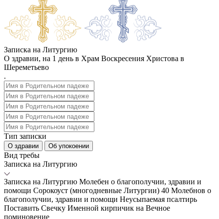
Записка на Литургию
О здравии, на 1 день в Храм Воскресения Христова в
Шереметьево
.
Тип записки
О здравии
Об упокоении
Вид требы
Записка на Литургию
Записка на Литургию
Молебен о благополучии, здравии и
помощи
Сорокоуст (многодневные Литургии)
40 Молебнов о
благополучии, здравии и помощи
Неусыпаемая псалтирь
Поставить Свечку
Именной кирпичик на Вечное
поминовение