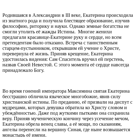
Родившаяся в Александрии в III веке, Екатерина происходила
из знатного рода и получила блестящее образование, изучив
философию, риторику и науки. Однако земные богатства не
смогли утолить её жажды Истины. Многие женихи
предлагали красавице-Екатерине руку и сердце, но всем
претендентам было отказано. Встреча с таинственным
старцем-пустынником, открывшим ей учение о Христе,
перевернула её жизнь. Приняв крещение, Екатерина
удостоилась видения: Сам Спаситель вручил ей перстень,
назвав Своей Невестой. С этого момента её сердце навсегда
принадлежало Богу.
Во время гонений императора Максимина святая Екатерина
бесстрашно обличила языческое многобожие, явив силу
христианской истины. По преданию, её призвали на диспут с
мудрецами, которых девушка обратила ко Христу словом и
убеждённостью. Даже под жуткими пытками она сохранила
веру. Приняв мученическую кончину через усечение мечом,
Екатерина обрела венец славы, а её мощи, по сказаниям,
ангелы перенесли на вершину Синая, где ныне возвышается
монастырь её имени.