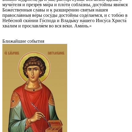
мучи́теля и презре́в ми́ра и пло́ти собла́зны, досто́йны яви́мся
Боже́ственныя сла́вы и к разшире́нию святы́я на́шея
правосла́вныя ве́ры сосу́ды досто́йны соде́лаемся, и с тобо́ю в
Небе́сной ски́нии Го́спода и Влады́ку на́шего Иису́са Христа́
хва́лим и прославля́ем во вся ве́ки. Ами́нь.»
Ближайшие события