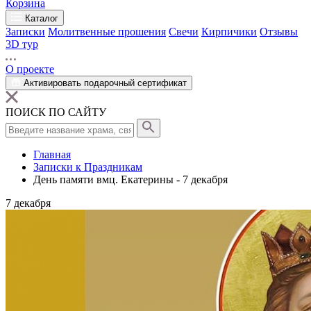
Корзина
Каталог
Записки
Молитвенные прошения
Свечи
Кирпичики
Отзывы
3D тур
О проекте
Активировать подарочный сертификат
ПОИСК ПО САЙТУ
Главная
Записки к Праздникам
День памяти вмц. Екатерины - 7 декабря
7
декабря