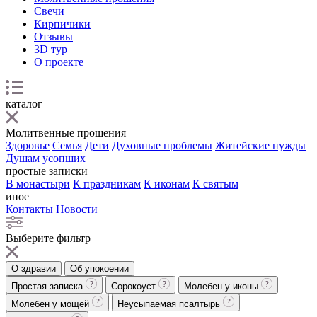
Свечи
Кирпичики
Отзывы
3D тур
О проекте
каталог
Молитвенные прошения
Здоровье
Семья
Дети
Духовные проблемы
Житейские нужды
Душам усопших
простые записки
В монастыри
К праздникам
К иконам
К святым
иное
Контакты
Новости
Выберите фильтр
О здравии
Об упокоении
Простая записка
Сорокоуст
Молебен у иконы
Молебен у мощей
Неусыпаемая псалтырь