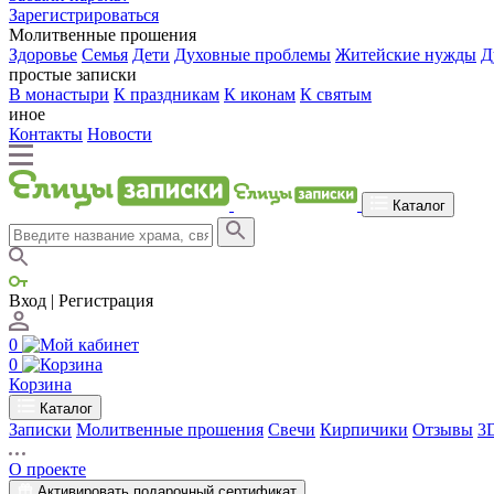
Зарегистрироваться
Молитвенные прошения
Здоровье
Семья
Дети
Духовные проблемы
Житейские нужды
Д
простые записки
В монастыри
К праздникам
К иконам
К святым
иное
Контакты
Новости
Каталог
Вход | Регистрация
0
0
Корзина
Каталог
Записки
Молитвенные прошения
Свечи
Кирпичики
Отзывы
3
О проекте
Активировать подарочный сертификат