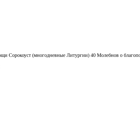
мощи
Сорокоуст (многодневные Литургии)
40 Молебнов о благоп
и