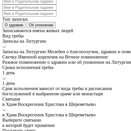
Тип записки
О здравии
Об упокоении
Записываются имена живых людей
Вид требы
Записка на Литургию
Записка на Литургию
Молебен о благополучии, здравии и по
Свечку
Именной кирпичик на Вечное поминовение
Разовое поминовение о здравии или об упокоении на Литурги
Сроки исполнения требы
1 день
1 день
Срок исполнения зависит от вида требы и расписания
богослужений в выбранном храме или монастыре
Святыня
в Храм Воскресения Христова в Шереметьево
в Храм Воскресения Христова в Шереметьево
Выберите святыню
к которой будет прошение
Поставить свечу