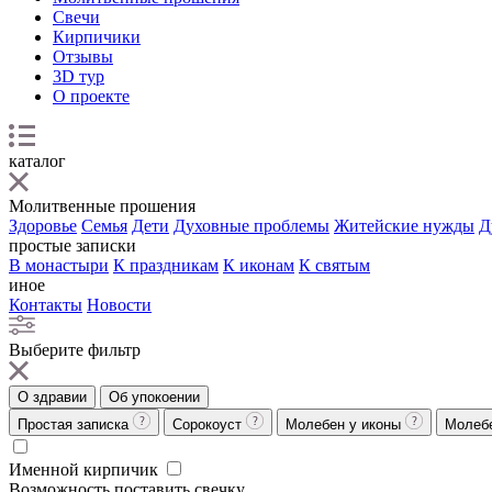
Свечи
Кирпичики
Отзывы
3D тур
О проекте
каталог
Молитвенные прошения
Здоровье
Семья
Дети
Духовные проблемы
Житейские нужды
Д
простые записки
В монастыри
К праздникам
К иконам
К святым
иное
Контакты
Новости
Выберите фильтр
О здравии
Об упокоении
Простая записка
Сорокоуст
Молебен у иконы
Молеб
Именной кирпичик
Возможность поставить свечку