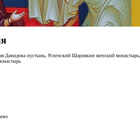
ля
ая Давидова пустынь, Успенский Шаровкин женский монастырь,
монастырь
ьево