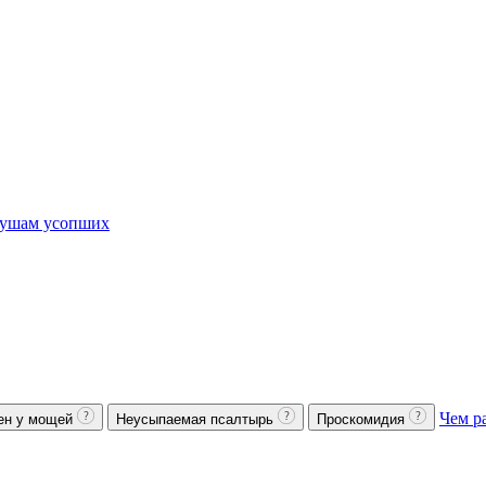
ушам усопших
Чем р
ен у мощей
Неусыпаемая псалтырь
Проскомидия