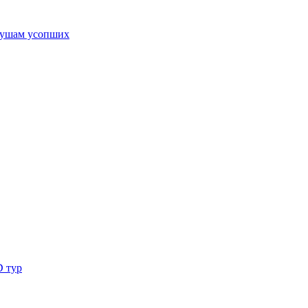
ушам усопших
D тур