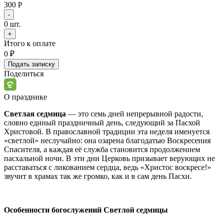
300 Р
-
0
шт.
+
Итого к оплате
0
₽
Подать записку
Поделиться
О празднике
Светлая седмица
— это семь дней непрерывной радости,
словно единый праздничный день, следующий за Пасхой
Христовой. В православной традиции эта неделя именуется
«светлой» неслучайно: она озарена благодатью Воскресения
Спасителя, а каждая её служба становится продолжением
пасхальной ночи. В эти дни Церковь призывает верующих не
расставаться с ликованием сердца, ведь «Христос воскресе!»
звучит в храмах так же громко, как и в сам день Пасхи.
Особенности богослужений Светлой седмицы