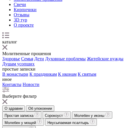
Свечи
Кирпичики
Отзывы
3D тур
О проекте
каталог
Молитвенные прошения
Здоровье
Семья
Дети
Духовные проблемы
Житейские нужды
Душам усопших
простые записки
В монастыри
К праздникам
К иконам
К святым
иное
Контакты
Новости
Выберите фильтр
О здравии
Об упокоении
Простая записка
Сорокоуст
Молебен у иконы
Молебен у мощей
Неусыпаемая псалтырь