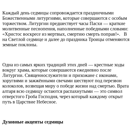
Каждый день седмицы сопровождается праздничными
Божественными литургиями, которые совершаются с особым
торжеством. Литургии предшествует часы Пасхи — краткие
молитвенные песнопения, наполненные победными словами:
«Христос воскресе из мертвых, смертию смерть поправ!». В
на Светлой седмице и далее до праздника Троицы отменяются
земные поклоны.
Одна из самых ярких традиций этих дней — крестные ходы
вокруг храма, которые совершаются ежедневно после
Литургии. Священнослужители и прихожане с иконами,
хоругвями и зажжёнными свечами шествуют под перезвон
колоколов, возвещая миру о победе жизни над смертью. Врата
алтаря всю седмицу остаются распахнутыми — это символ
отверстого Гроба Господня, через который каждому открыт
путь в Царствие Небесное.
Духовные акценты седмицы