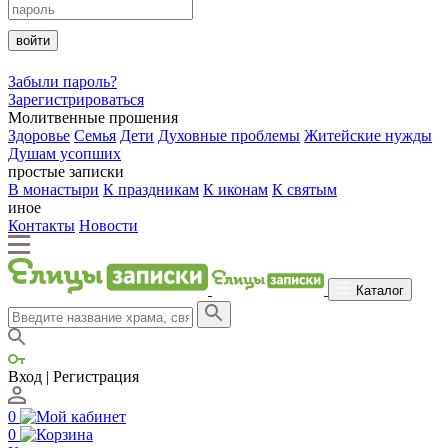
войти
Забыли пароль?
Зарегистрироваться
Молитвенные прошения
Здоровье
Семья
Дети
Духовные проблемы
Житейские нужды
Душам усопших
простые записки
В монастыри
К праздникам
К иконам
К святым
иное
Контакты
Новости
Каталог
Вход | Регистрация
0
0