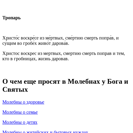
Тропарь
Христо́с воскре́се из ме́ртвых, сме́ртию смерть попра́в, и
су́щим во гробе́х живо́т дарова́в.
Христос воскрес из мертвых, смертию смерть поправ и тем,
кто в гробницах, жизнь даровав.
О чем еще просят в Молебнах у Бога и
Святых
Молебны о здоровье
Молебны о семье
Молебны о детях
Молебны о житейских и бытовых нуждах