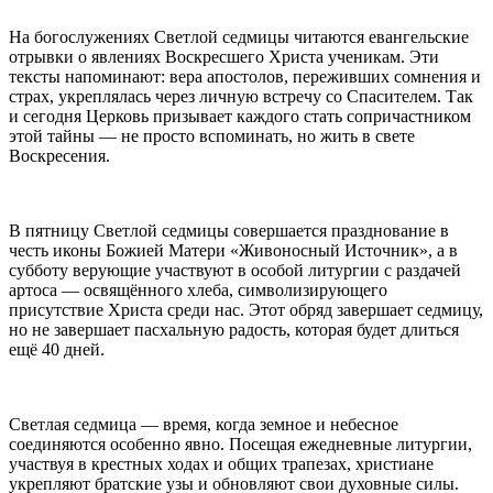
На богослужениях Светлой седмицы читаются евангельские
отрывки о явлениях Воскресшего Христа ученикам. Эти
тексты напоминают: вера апостолов, переживших сомнения и
страх, укреплялась через личную встречу со Спасителем. Так
и сегодня Церковь призывает каждого стать сопричастником
этой тайны — не просто вспоминать, но жить в свете
Воскресения.
В пятницу Светлой седмицы совершается празднование в
честь иконы Божией Матери «Живоносный Источник», а в
субботу верующие участвуют в особой литургии с раздачей
артоса — освящённого хлеба, символизирующего
присутствие Христа среди нас. Этот обряд завершает седмицу,
но не завершает пасхальную радость, которая будет длиться
ещё 40 дней.
Светлая седмица — время, когда земное и небесное
соединяются особенно явно. Посещая ежедневные литургии,
участвуя в крестных ходах и общих трапезах, христиане
укрепляют братские узы и обновляют свои духовные силы.