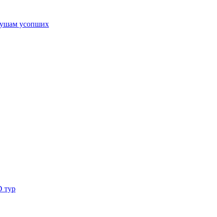
ушам усопших
D тур