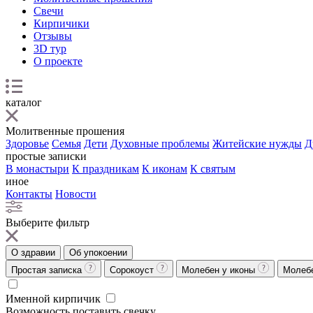
Свечи
Кирпичики
Отзывы
3D тур
О проекте
каталог
Молитвенные прошения
Здоровье
Семья
Дети
Духовные проблемы
Житейские нужды
Д
простые записки
В монастыри
К праздникам
К иконам
К святым
иное
Контакты
Новости
Выберите фильтр
О здравии
Об упокоении
Простая записка
Сорокоуст
Молебен у иконы
Молеб
Именной кирпичик
Возможность поставить свечку