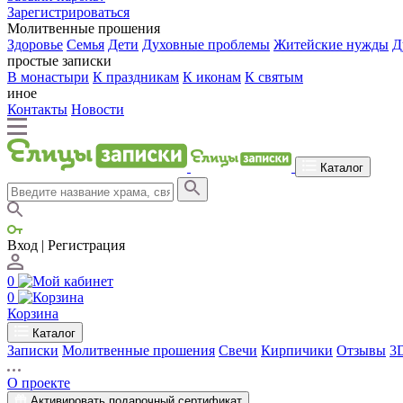
Зарегистрироваться
Молитвенные прошения
Здоровье
Семья
Дети
Духовные проблемы
Житейские нужды
Д
простые записки
В монастыри
К праздникам
К иконам
К святым
иное
Контакты
Новости
Каталог
Вход | Регистрация
0
0
Корзина
Каталог
Записки
Молитвенные прошения
Свечи
Кирпичики
Отзывы
3
О проекте
Активировать подарочный сертификат