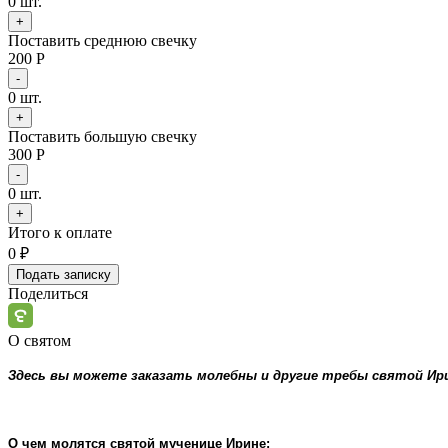
0
шт.
+
Поставить среднюю свечку
200 Р
-
0
шт.
+
Поставить большую свечку
300 Р
-
0
шт.
+
Итого к оплате
0
₽
Подать записку
Поделиться
О святом
Здесь вы можете заказать молебны и другие требы святой Ири
О чем молятся святой мученице Ирине: