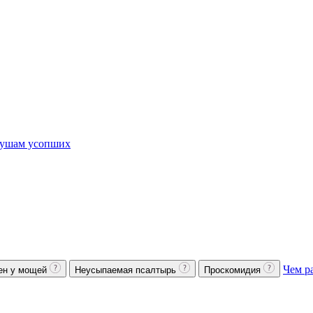
ушам усопших
Чем р
ен у мощей
Неусыпаемая псалтырь
Проскомидия