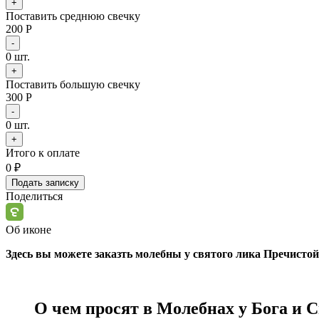
+
Поставить среднюю свечку
200 Р
-
0
шт.
+
Поставить большую свечку
300 Р
-
0
шт.
+
Итого к оплате
0
₽
Подать записку
Поделиться
Об иконе
Здесь вы можете заказть молебны у святого лика Пречисто
О чем просят в Молебнах у Бога и 