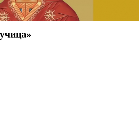
учица»