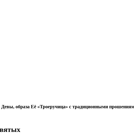
й Девы, образа Её «Троеручица» с традиционными прошениям
Святых