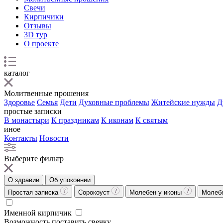
Свечи
Кирпичики
Отзывы
3D тур
О проекте
каталог
Молитвенные прошения
Здоровье
Семья
Дети
Духовные проблемы
Житейские нужды
Д
простые записки
В монастыри
К праздникам
К иконам
К святым
иное
Контакты
Новости
Выберите фильтр
О здравии
Об упокоении
Простая записка
Сорокоуст
Молебен у иконы
Молеб
Именной кирпичик
Возможность поставить свечку