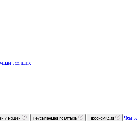
ушам усопших
Чем р
ен у мощей
Неусыпаемая псалтырь
Проскомидия