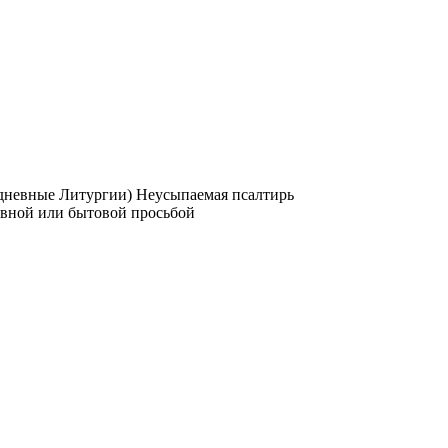
одневные Литургии)
Неусыпаемая псалтирь
овной или бытовой просьбой