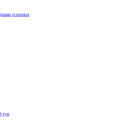
ушам усопших
D тур