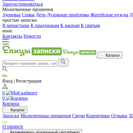
Зарегистрироваться
Молитвенные прошения
Здоровье
Семья
Дети
Духовные проблемы
Житейские нужды
Д
простые записки
В монастыри
К праздникам
К иконам
К святым
иное
Контакты
Новости
Каталог
Вход | Регистрация
0
0
Корзина
Каталог
Записки
Молитвенные прошения
Свечи
Кирпичики
Отзывы
3
О проекте
Активировать подарочный сертификат