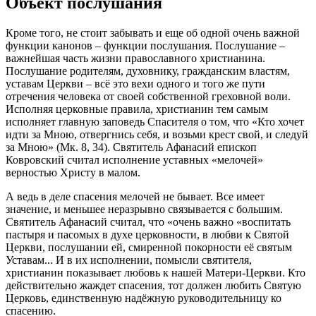
Объект послушания
Кроме того, не стоит забывать и еще об одной очень важной
функции
канонов
– функции послушания. Послушание –
важнейшая часть жизни православного христианина.
Послушание родителям, духовнику, гражданским властям,
уставам
Церкви
– всё это вехи одного и того же пути
отречения
человека
от своей собственной греховной воли.
Исполняя
церковные
правила, христианин тем самым
исполняет главную заповедь Спасителя о том, что «
Кто хочет
идти за Мною, отвергнись себя, и возьми крест свой, и следуй
за Мною
» (Мк. 8, 34). Святитель Афанасий епископ
Ковровский считал исполнение уставных «мелочей»
верностью Христу в малом.
А ведь в деле спасения мелочей не бывает. Все имеет
значение, и меньшее неразрывно связывается с большим.
Святитель Афанасий считал, что «
очень важно «воспитать
пастыря и пасомых в духе церковности, в любви к Святой
Церкви
, послушании ей, смиренной покорности её святым
Уставам... И в их исполнении, помысли святителя,
христианин показывает любовь к нашей Матери-
Церкви
. Кто
действительно жаждет спасения, тот должен любить Святую
Церковь
, единственную надёжную руководительницу ко
спасению.