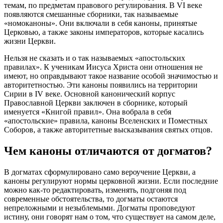
темам, по предметам правового регулирования. В VI веке
появляются смешанные сборники, так называемые
«номоканоны». Они включали в себя
каноны
, принятые
Церковью
, а также законы императоров, которые касались
жизни
Церкви
.
Нельзя не сказать и о так называемых «апостольских
правилах». К ученикам Иисуса Христа они отношения не
имеют, но оправдывают такое название особой значимостью и
авторитетностью. Эти
каноны
появились на территории
Сирии в IV веке. Основной
канонический
корпус
Православной
Церкви
заключен в сборнике, который
именуется «Книгой правил». Она вобрала в себя
«апостольские» правила,
каноны
Вселенских и Поместных
Соборов, а также авторитетные высказывания святых отцов.
Чем
каноны
отличаются от догматов?
В догматах сформулировано само вероучение
Церкви
, а
каноны
регулируют
нормы
церковной
жизни. Если последние
можно как-то редактировать, изменять, подгоняя под
современные обстоятельства, то догматы остаются
непреложными и незыблемыми. Догматы проповедуют
истину, они говорят нам о том, что существует на самом деле,