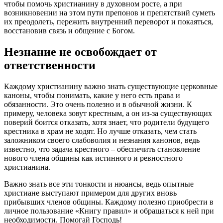
чтобы помочь христианину в духовном росте, а при
возникновении на этом пути препонов и препятствий суметь
их преодолеть, пережить внутренний переворот и покаяться,
восстановив связь и общение с Богом.
Незнание не освобождает от
ответственности
Каждому христианину важно знать существующие
церковные
каноны
, чтобы понимать, какие у него есть
права
и
обязанности. Это очень полезно и в обычной жизни. К
примеру,
человека
зовут крестным, а он из-за существующих
поверий боится отказать, хотя знает, что родители будущего
крестника в храм не ходят. Но лучше отказать, чем стать
заложником своего слабоволия и незнания
канонов
, ведь
известно, что задача крестного – обеспечить становление
нового члена общины как истинного и ревностного
христианина.
Важно знать все эти тонкости и нюансы, ведь опытные
христиане выступают примером для других вновь
прибывших членов общины. Каждому полезно приобрести в
личное пользование «Книгу правил» и обращаться к ней при
необходимости. Помогай Господь!