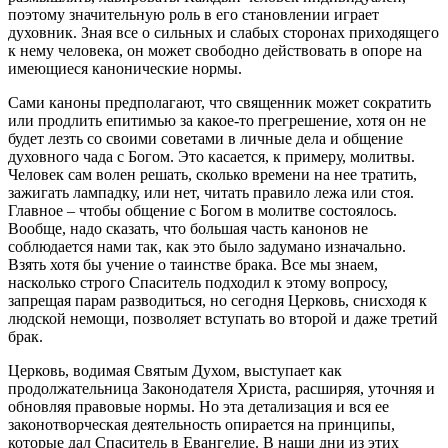
поэтому значительную роль в его становлении играет
духовник. Зная все о сильных и слабых сторонах приходящего
к нему
человека
, он может свободно действовать в опоре на
имеющиеся
канонические
нормы
.
Сами
каноны
предполагают, что священник может сократить
или продлить епитимью за какое-то прегрешение, хотя он не
будет лезть со своими советами в личные дела и общение
духовного чада с Богом. Это касается, к примеру, молитвы.
Человек
сам волен решать, сколько времени на нее тратить,
зажигать лампадку, или нет, читать правило лежа или стоя.
Главное – чтобы общение с Богом в молитве состоялось.
Вообще, надо сказать, что большая часть
канонов
не
соблюдается нами так, как это было задумано изначально.
Взять хотя бы учение о таинстве брака. Все мы знаем,
насколько строго Спаситель подходил к этому вопросу,
запрещая парам разводиться, но сегодня
Церковь
, снисходя к
людской немощи, позволяет вступать во второй и даже третий
брак.
Церковь
, водимая Святым Духом, выступает как
продолжательница Законодателя Христа, расширяя, уточняя и
обновляя правовые
нормы
. Но эта детализация и вся ее
законотворческая деятельность опирается на принципы,
которые дал Спаситель в Евангелие. В наши дни из этих