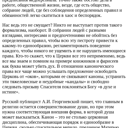
работе, общественной жизни, везде, где есть общество,
собрание людей, где без соблюдения определенных правил и
обязанностей легко скатиться в хаос и беспорядок.
Нас ведь это не смущает? Никто не выступает против такого
формализма, наоборот. В собрании людей с разными
взглядами, интересами и предпочтениями не обойтись без
определенных правил, чтобы всю эту пестроту привести к
какому-то единообразию, регламентировать поведение
каждого, чтобы никого не ущемить и не нарушить имеющиеся
права
. Кто-то скажет, что к
Церкви
все это неприменимо, ведь
все мы знаем и помним на примере книжников и фарисеев
как буква может убить дух. В отношении
канонического
права
все чаще можно услышать предложение освободить
Церковь
от «оков», которыми ее связывают
каноны
, устранить
эти тяжеловесные и неудобные «кандалы» и свободно
следовать призыву Спасителя поклоняться Богу «в духе и
истине».
Русский публицист А.И. Георгиевский пишет, что главным в
религии остается совершенствование души, но при этом
нужна соответствующая внешняя форма, в которой душа
может высказаться.
Канон
– это не столько
церковная
дисциплина, обеспечивающая порядок и единообразие в
Церкви
, сколько спасительное мерило, преданное Матерью