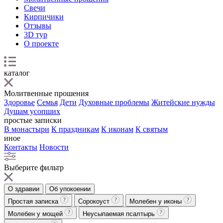
Свечи
Кирпичики
Отзывы
3D тур
О проекте
каталог
Молитвенные прошения
Здоровье
Семья
Дети
Духовные проблемы
Житейские нужды
Душам усопших
простые записки
В монастыри
К праздникам
К иконам
К святым
иное
Контакты
Новости
Выберите фильтр
О здравии
Об упокоении
Простая записка
Сорокоуст
Молебен у иконы
Молебен у мощей
Неусыпаемая псалтырь