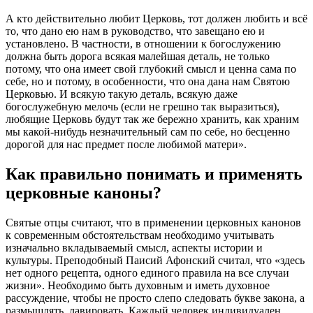
А кто действительно любит
Церковь
, тот должен любить и всё
то, что дано ею нам в руководство, что завещано ею и
установлено. В частности, в отношении к богослужению
должна быть дорога всякая малейшая деталь, не только
потому, что она имеет свой глубокий смысл и ценна сама по
себе, но и потому, в особенности, что она дана нам Святою
Церковью
. И всякую такую деталь, всякую даже
богослужебную мелочь (если не грешно так выразиться),
любящие
Церковь
будут так же бережно хранить, как храним
мы какой-нибудь незначительный сам по себе, но бесценно
дорогой для нас предмет после любимой матери
».
Как правильно понимать и применять
церковные
каноны
?
Святые отцы считают, что в применении
церковных
канонов
к современным обстоятельствам необходимо учитывать
изначально вкладываемый смысл, аспекты истории и
культуры. Преподобный Паисий Афонский считал, что «
здесь
нет одного рецепта, одного единого правила на все случаи
жизни
». Необходимо быть духовным и иметь духовное
рассуждение, чтобы не просто слепо следовать букве закона, а
размышлять, лавировать. Каждый
человек
индивидуален,