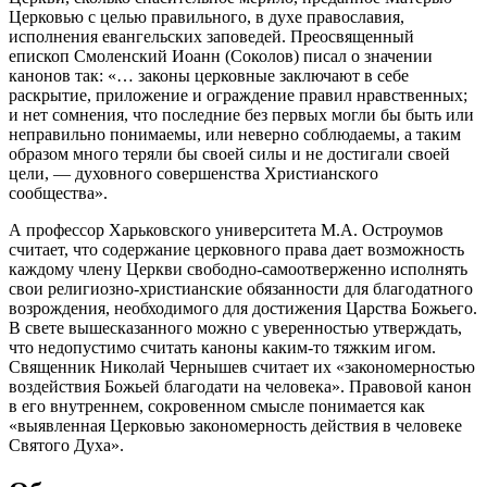
Церковью
с целью правильного, в духе православия,
исполнения евангельских заповедей. Преосвященный
епископ Смоленский Иоанн (Соколов) писал о значении
канонов
так: «…
законы
церковные
заключают в себе
раскрытие, приложение и ограждение правил нравственных;
и нет сомнения, что последние без первых могли бы быть или
неправильно понимаемы, или неверно соблюдаемы, а таким
образом много теряли бы своей силы и не достигали своей
цели, — духовного совершенства Христианского
сообщества
».
А профессор Харьковского университета М.А. Остроумов
считает, что содержание
церковного
права
дает возможность
каждому члену
Церкви
свободно-самоотверженно исполнять
свои религиозно-христианские обязанности для благодатного
возрождения, необходимого для достижения Царства Божьего.
В свете вышесказанного можно с уверенностью утверждать,
что недопустимо считать
каноны
каким-то тяжким игом.
Священник Николай Чернышев считает их «закономерностью
воздействия Божьей благодати на
человека
». Правовой
канон
в его внутреннем, сокровенном смысле понимается как
«выявленная
Церковью
закономерность действия в
человеке
Святого Духа».