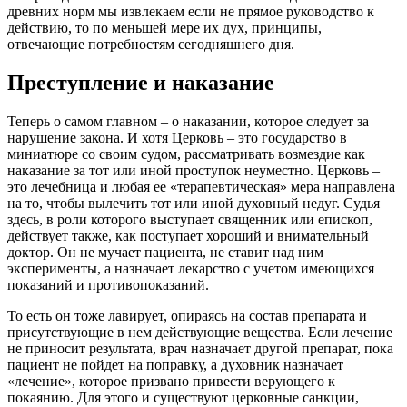
древних
норм
мы извлекаем если не прямое руководство к
действию, то по меньшей мере их дух, принципы,
отвечающие потребностям сегодняшнего дня.
Преступление и наказание
Теперь о самом главном – о наказании, которое следует за
нарушение закона. И хотя Церковь – это государство в
миниатюре со своим судом, рассматривать возмездие как
наказание за тот или иной проступок неуместно.
Церковь
–
это лечебница и любая ее «терапевтическая» мера направлена
на то, чтобы вылечить тот или иной духовный недуг. Судья
здесь, в роли которого выступает священник или епископ,
действует также, как поступает хороший и внимательный
доктор. Он не мучает пациента, не ставит над ним
эксперименты, а назначает лекарство с учетом имеющихся
показаний и противопоказаний.
То есть он тоже лавирует, опираясь на состав препарата и
присутствующие в нем действующие вещества. Если лечение
не приносит результата, врач назначает другой препарат, пока
пациент не пойдет на поправку, а духовник назначает
«лечение», которое призвано привести верующего к
покаянию. Для этого и существуют
церковные
санкции,