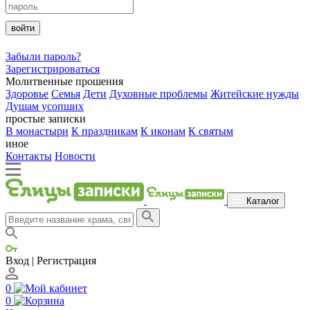
войти
Забыли пароль?
Зарегистрироваться
Молитвенные прошения
Здоровье
Семья
Дети
Духовные проблемы
Житейские нужды
Душам усопших
простые записки
В монастыри
К праздникам
К иконам
К святым
иное
Контакты
Новости
Каталог
Вход | Регистрация
0
0