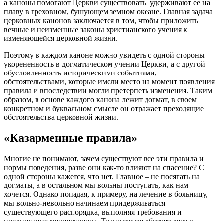
а
каноны
помогают
Церкви
существовать, удерживают ее на
плаву в греховном, бушующем земном океане. Главная задача
церковных
канонов
заключается в том, чтобы приложить
вечные и неизменные законы христианского учения к
изменяющейся
церковной
жизни.
Поэтому в каждом
каноне
можно увидеть с одной стороны
укорененность в догматическом учении
Церкви
, а с другой –
обусловленность историческими событиями,
обстоятельствами, которые имели место на момент появления
правила и впоследствии могли претерпеть изменения. Таким
образом, в основе каждого
канона
лежит догмат, в своем
конкретном и буквальном смысле он отражает преходящие
обстоятельства
церковной
жизни.
«Казарменные правила»
Многие не понимают, зачем существуют все эти правила и
нормы
поведения, разве они как-то влияют на спасение? С
одной стороны кажется, что нет. Главное – не посягать на
догматы, а в остальном мы вольны поступать, как нам
хочется. Однако попадая, к примеру, на лечение в больницу,
мы вольно-невольно начинаем придерживаться
существующего распорядка, выполняя требования и
предписания медперсонала. Точно также обстоят дела в