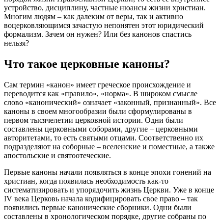
устройство, дисциплину, частные нюансы жизни христиан.
Многим людям – как далеким от веры, так и активно
воцерковляющимся зачастую непонятен этот юридический
формализм. Зачем он нужен? Или без
канонов
спастись
нельзя?
Что такое
церковные
каноны
?
Сам термин «
канон
» имеет греческое происхождение и
переводится как «правило», «
норма
». В широком смысле
слово «
канонический
» означает «законный, признанный». Все
каноны
в своем многообразии были сформулированы в
первом тысячелетии
церковной
истории. Одни были
составлены
церковными
соборами, другие –
церковными
авторитетами, то есть святыми отцами. Соответственно их
подразделяют на соборные – вселенские и поместные, а также
апостольские и святоотеческие.
Первые
каноны
начали появляться в конце эпохи гонений на
христиан, когда появилась необходимость как-то
систематизировать и упорядочить жизнь
Церкви
. Уже в конце
IV века
Церковь
начала кодифицировать свое
право
– так
появились первые
канонические
сборники. Одни были
составлены в хронологическом порядке, другие собраны по