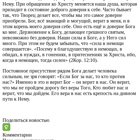
Нему. При обращении ко
Христу
меняется наша душа, которая
приходит в состояние доброго доверия к себе. Часто бывает
так, что Творец делает все, чтобы мы это самое доверие
приобрели. Бог, всё знающий и могущий, верит в меня, и в
этом корень моего доверия себе. Оно есть ещё и доверие Бога
ко мне. Дерзновение к Богу, делающее грешного святым,
невозможно без доверия. Наши силы в Боге, а у Него сил
много. При этом не будем забывать, что «сила в немощи
совершается». «
Посему я благодушествую в немощах, в
обидах, в нуждах, в гонениях, в притеснениях за
Христа
, ибо,
когда я немощен, тогда силен» (2Кор. 12:10).
Постоянное присутствие рядом Бога делает человека
сильным, не зря говорят: «Если Бог за нас, то кто против
нас?» Именно в это и верит Бог – он верит в нас. Он верит,
что мы не пройдем дорогу без веры Того, Кто любит нас и
верит, что мы дойдем. Его вера в нас есть крепость на дивном
пути к Нему.
Поделиться новостью
Комментарии