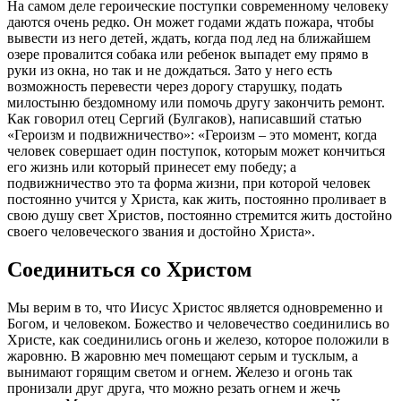
На самом деле героические поступки современному
человеку
даются очень редко. Он может годами ждать пожара, чтобы
вывести из него детей, ждать, когда под лед на ближайшем
озере провалится собака или ребенок выпадет ему прямо в
руки из окна, но так и не дождаться. Зато у него есть
возможность перевести через дорогу старушку, подать
милостыню бездомному или помочь
другу
закончить ремонт.
Как говорил отец Сергий (Булгаков), написавший статью
«Героизм и подвижничество»: «
Героизм – это момент, когда
человек
совершает один поступок, которым может кончиться
его
жизнь
или который принесет ему победу; а
подвижничество это та форма
жизни
, при которой
человек
постоянно учится у
Христа
, как жить, постоянно проливает в
свою душу свет
Христов
, постоянно стремится жить достойно
своего человеческого звания и достойно
Христа
».
Соединиться со
Христом
Мы верим в то, что Иисус
Христос
является одновременно и
Богом
, и человеком. Божество и человечество соединились во
Христе
, как соединились огонь и железо, которое положили в
жаровню. В жаровню меч помещают серым и тусклым, а
вынимают горящим светом и огнем. Железо и огонь так
пронизали друг друга, что можно резать огнем и жечь