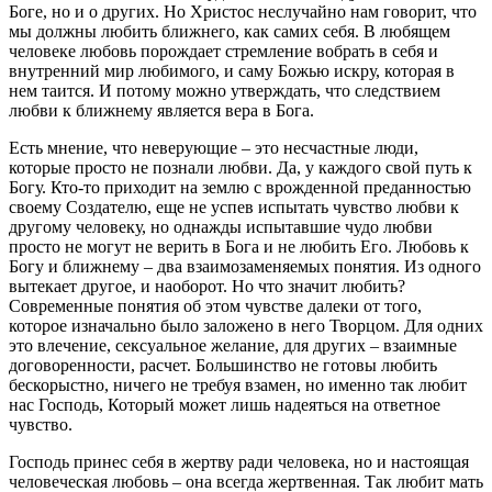
Боге
, но и о других. Но
Христос
неслучайно нам говорит, что
мы должны любить ближнего, как самих себя. В любящем
человеке
любовь порождает стремление вобрать в себя и
внутренний мир любимого, и саму Божью искру, которая в
нем таится. И потому можно утверждать, что следствием
любви к ближнему является вера в Бога.
Есть мнение, что неверующие – это несчастные люди,
которые просто не познали любви. Да, у каждого свой путь к
Богу. Кто-то приходит на землю с врожденной преданностью
своему Создателю, еще не успев испытать чувство любви к
другому
человеку
, но однажды испытавшие чудо любви
просто не могут не
верить
в
Бога
и не любить Его. Любовь к
Богу
и ближнему – два взаимозаменяемых понятия. Из одного
вытекает другое, и наоборот. Но что значит любить?
Современные понятия об этом чувстве далеки от того,
которое изначально было заложено в него Творцом. Для одних
это влечение, сексуальное желание, для других – взаимные
договоренности, расчет. Большинство не готовы любить
бескорыстно, ничего не требуя взамен, но именно так любит
нас Господь, Который может лишь надеяться на ответное
чувство.
Господь принес себя в жертву ради
человека
, но и настоящая
человеческая любовь – она всегда жертвенная. Так любит мать