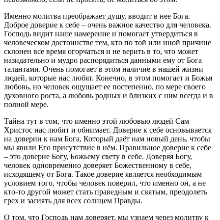
Именно молитва преображает душу, вводит в нее Бога.
Доброе доверие к себе – очень важное качество для человека.
Господь видит наше намерение и помогает утвердиться в
человеческом достоинстве тем, кто по той или иной причине
склонен все время огорчаться и не верить в то, что может
назидательно и мудро распорядиться данными ему от Бога
талантами. Очень помогает в этом наличие в нашей жизни
людей, которые нас любят. Конечно, в этом помогает и Божья
любовь, но человек ощущает ее постепенно, по мере своего
духовного роста, а любовь родных и близких с ним всегда и в
полной мере.
Тайна тут в том, что именно этой любовью людей Сам
Христос
нас любит и обнимает. Доверие к себе основывается
на доверии к нам Бога, Который даёт нам новый день, чтобы
мы явили Его присутствие в нём. Правильное доверие к себе
– это доверие Богу, Божьему свету в себе. Доверяя Богу,
человек одновременно доверяет Божественному в себе,
исходящему от Бога. Такое доверие является необходимым
условием того, чтобы человек поверил, что именно он, а не
кто-то другой может стать праведным и святым, преодолеть
грех и засиять для всех солнцем Правды.
О том, что Господь нам доверяет, мы узнаем через молитву к