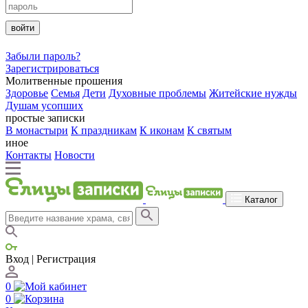
войти
Забыли пароль?
Зарегистрироваться
Молитвенные прошения
Здоровье
Семья
Дети
Духовные проблемы
Житейские нужды
Душам усопших
простые записки
В монастыри
К праздникам
К иконам
К святым
иное
Контакты
Новости
Каталог
Вход | Регистрация
0
0