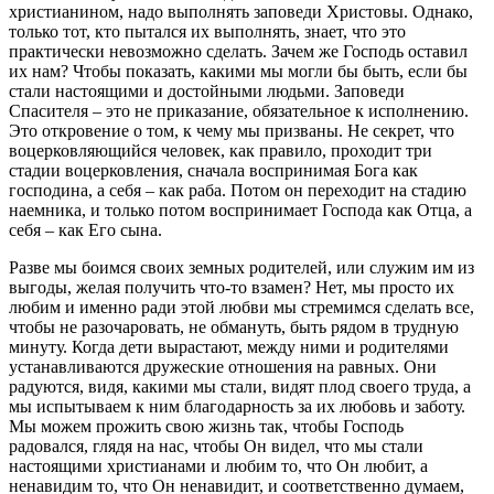
христианином, надо выполнять заповеди
Христовы
. Однако,
только тот, кто пытался их выполнять, знает, что это
практически невозможно сделать. Зачем же Господь оставил
их нам? Чтобы показать, какими мы могли бы быть, если бы
стали настоящими и достойными людьми. Заповеди
Спасителя – это не приказание, обязательное к исполнению.
Это откровение о том, к чему мы призваны. Не секрет, что
воцерковляющийся
человек
, как правило, проходит три
стадии воцерковления, сначала воспринимая Бога как
господина, а себя – как раба. Потом он переходит на стадию
наемника, и только потом воспринимает Господа как Отца, а
себя – как Его сына.
Разве мы боимся своих земных родителей, или служим им из
выгоды, желая получить что-то взамен? Нет, мы просто их
любим и именно ради этой любви мы стремимся сделать все,
чтобы не разочаровать, не обмануть, быть рядом в трудную
минуту. Когда дети вырастают, между ними и родителями
устанавливаются дружеские отношения на равных. Они
радуются, видя, какими мы стали, видят плод своего труда, а
мы испытываем к ним благодарность за их любовь и заботу.
Мы можем прожить свою
жизнь
так, чтобы Господь
радовался, глядя на нас, чтобы Он видел, что мы стали
настоящими христианами и любим то, что Он любит, а
ненавидим то, что Он ненавидит, и соответственно думаем,