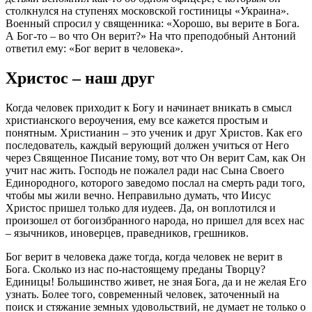
столкнулся на ступенях московской гостиницы «Украина».
Военный спросил у священника: «Хорошо, вы
верите
в
Бога
.
А
Бог
-то – во что Он
верит
?» На что преподобный Антоний
ответил ему: «
Бог
верит
в
человека
».
Христос
– наш
друг
Когда
человек
приходит к
Богу
и начинает вникать в смысл
христианского вероучения, ему все кажется простым и
понятным. Христианин – это ученик и
друг
Христов
. Как его
последователь, каждый верующий должен учиться от Него
через Священное Писание тому, вот что Он
верит
Сам, как Он
учит нас жить. Господь не пожалел ради нас Сына Своего
Единородного, которого заведомо послал на смерть ради того,
чтобы мы жили вечно. Неправильно думать, что Иисус
Христос
пришел только для иудеев. Да, он воплотился и
произошел от богоизбранного народа, но пришел для всех нас
– язычников, иноверцев, праведников, грешников.
Бог
верит
в
человека
даже тогда, когда
человек
не
верит
в
Бога
. Сколько из нас по-настоящему преданы Творцу?
Единицы! Большинство живет, не зная
Бога
, да и не желая Его
узнать. Более того, современный
человек
, заточенный на
поиск и стяжание земных удовольствий, не думает не только о