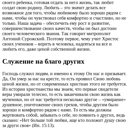
своего ребенка, готовая отдать за него
жизнь
, так любит
солдат свою родину. Любить – это значит делать все
возможное для того, чтобы любимому было хорошо рядом с
нами, чтобы он чувствовал себя комфортно и счастливо, но не
только. Наша задача – обеспечить ему рост и развитие,
совершенствование своих качеств, чтобы он был достоин
своего человеческого звания. Так говорит митрополит
Антоний Сурожский. Поэтому первое, чему учит
Христос
своих учеников –
верить
в
человека
, надеяться на все и
любить его, даже ценой собственной
жизни
.
Служение на благо других
Господь служил людям, и именно к этому Он нас и призывает.
Да, Он умер за нас на кресте, то есть проявил Свою любовь
ценой
жизни
, но от современных христиан этого не требуется.
Из истории христианства мы знаем, что первые свидетели
веры умирали телесно, то есть заканчивали свою
жизнь
как
мученики, но от нас требуется несколько другое – «умирание»
душевное, уничтожение своих грехов, чтобы другим было
хорошо и комфортно рядом с нами. То есть мы должны
жертвовать собой, забывать о себе, но помнить о других, ведь
сказано: «
Нет больше той любви, аще кто положит душу свою
за
други
своя» (Ин. 15:13).