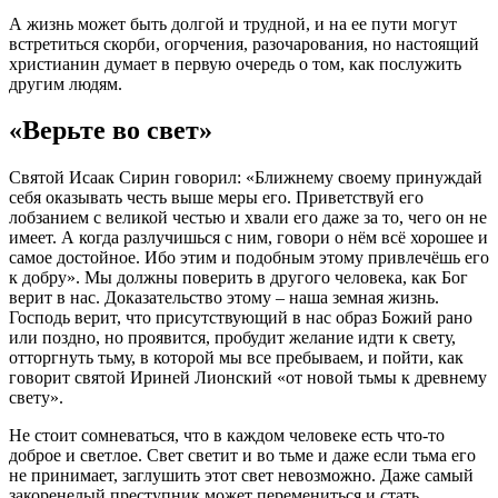
А
жизнь
может быть долгой и трудной, и на ее пути могут
встретиться скорби, огорчения, разочарования, но настоящий
христианин думает в первую очередь о том, как послужить
другим людям.
«Верьте во свет»
Святой Исаак Сирин говорил: «
Ближнему своему принуждай
себя оказывать честь выше меры его. Приветствуй его
лобзанием с великой честью и хвали его даже за то, чего он не
имеет. А когда разлучишься с ним, говори о нём всё хорошее и
самое достойное. Ибо этим и подобным этому привлечёшь его
к добру
». Мы должны поверить в другого
человека
, как
Бог
верит
в нас. Доказательство этому – наша земная
жизнь
.
Господь
верит
, что присутствующий в нас образ Божий рано
или поздно, но проявится, пробудит желание идти к свету,
отторгнуть тьму, в которой мы все пребываем, и пойти, как
говорит святой Ириней Лионский «
от новой тьмы к древнему
свету
».
Не стоит сомневаться, что в каждом
человеке
есть что-то
доброе и светлое. Свет светит и во тьме и даже если тьма его
не принимает, заглушить этот свет невозможно. Даже самый
закоренелый преступник может перемениться и стать