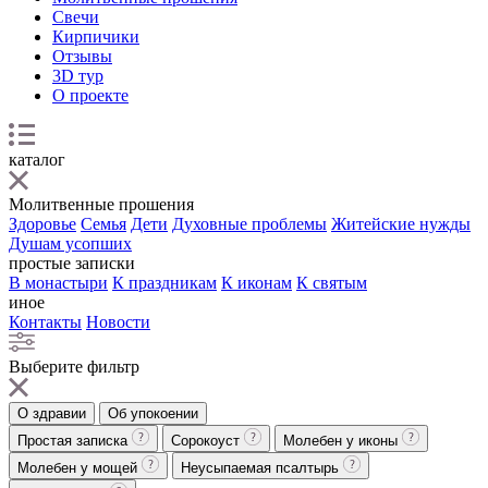
Свечи
Кирпичики
Отзывы
3D тур
О проекте
каталог
Молитвенные прошения
Здоровье
Семья
Дети
Духовные проблемы
Житейские нужды
Душам усопших
простые записки
В монастыри
К праздникам
К иконам
К святым
иное
Контакты
Новости
Выберите фильтр
О здравии
Об упокоении
Простая записка
Сорокоуст
Молебен у иконы
Молебен у мощей
Неусыпаемая псалтырь