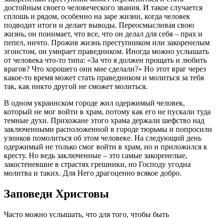
достойным своего человеческого звания. И такое случается
сплошь и рядом, особенно на заре
жизни
, когда
человек
подводит итоги и делает выводы. Переосмысливая свою
жизнь
, он понимает, что все, что он делал для себя – прах и
пепел, ничто. Прожив
жизнь
преступником или закоренелым
эгоистом, он умирает праведником. Иногда можно услышать
от
человека
что-то типа: «За что я должен прощать и любить
врагов? Что хорошего они мне сделали?» Но этот враг через
какое-то время может стать праведником и молиться за тебя
так, как никто другой не сможет молиться.
В одном украинском городе жил одержимый
человек
,
который не мог войти в храм, потому как его не пускали туда
темные духи. Прихожане этого храма держали шефство над
заключенными расположенной в городе тюрьмы и попросили
узников помолиться об этом
человеке
. На следующий день
одержимый не только смог войти в храм, но и приложился к
кресту. Но ведь заключенные – это самые закоренелые,
закостеневшие в страстях грешники, но Господу угодна
молитва и таких. Для Него драгоценно всякое добро.
Заповеди
Христовы
Часто можно услышать, что для того, чтобы быть