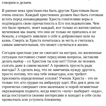
говорим и делаем.
В ранние века христианства быть
другом
Христовым
было
очень опасно. Каждый христианин должен был быть готовым
встать перед ненавидящими
Христа
гонителями веры и
подтвердить свою причастность к Его последователям. Чем
это было чревато, знает каждый, вот только из жития святых
мучеников мы знаем, что они не только не прятались и не
бежали, а открыто заявляли о себе и добровольно шли на
казнь. Смерть за
Христа
почиталась за честь и считалась
самым замечательным, что может случиться в
жизни
.
Сегодня христиан уже не сжигают на кострах, но жизненные
ситуации постоянно ставят перед ними вопросы, заставляя
делать выбор – со
Христом
ты или нет? Готов ли
человек
солгать даже в самом малом? А проявить трусость ради
выгоды? А сделать вид, что не замечаешь нужду другого,
просто потому, что она тебе невыгодна, или требует
приложить определенные усилия? Ученик
Христа
– это не
только тот, кто грудью на амбразуру идет. Изо дня в день он
героически совершает свои маленькие и порой незаметные
окружающим подвиги, когда вместо «хочу» выбирает «надо»,
когда поступается своими интересами и находит в себе силы
промолчать или уступить ближнему.