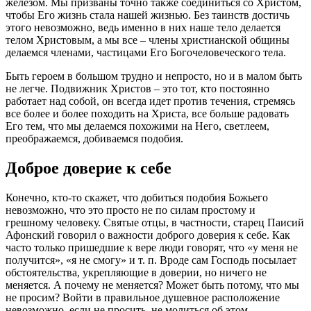
железом. Мы призваны точно также соединиться со
Христом
,
чтобы Его
жизнь
стала нашей
жизнью
. Без таинств достичь
этого невозможно, ведь именно в них наше тело делается
телом
Христовым
, а мы все – члены христианской общины
делаемся членами, частицами Его Богочеловеческого тела.
Быть героем в большом трудно и непросто, но и в малом быть
не легче. Подвижник
Христов
– это тот, кто постоянно
работает над собой, он всегда идет против течения, стремясь
все более и более походить на
Христа
, все больше радовать
Его тем, что мы делаемся похожими на Него, светлеем,
преображаемся, добиваемся подобия.
Доброе доверие к себе
Конечно, кто-то скажет, что добиться подобия Божьего
невозможно, что это просто не по силам простому и
грешному человеку. Святые отцы, в частности, старец Паисий
Афонский говорил о важности доброго доверия к себе. Как
часто только пришедшие к вере люди говорят, что «у меня не
получится», «я не смогу» и т. п. Вроде сам Господь посылает
обстоятельства, укрепляющие в доверии, но ничего не
меняется. А почему не меняется? Может быть потому, что мы
не просим? Войти в правильное душевное расположение
невозможно, если не просить, не молиться об этом.