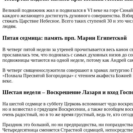
Великий подвижник жил и подвизался в VI веке на горе Синай.
каждого желающего достигнуть духовного совершенства. Взбира
стяжать Царствие Небесное. Всего таких ступеней 30 и это чи
людям
.
Пятая седмица: память прп. Марии Египетской
В четверг пятой
недели
за утреней прочитывается весь канон с
прославилась тем, что поднялась с самых духовных низов до с
подвижницы читаются на одной неделе, потому как Андрей сам
В четверг священнослужители совершают в храмах литургию Пр
«Похвала Пресвятой Богородицы» с чтением акафиста Божией М
веке.
Шестая
неделя
– Воскрешение Лазаря и вход Госп
На шестой седмице в субботу Церковь вспоминает чудо воскреш
но и возвестил о грядущем Воскресении, а также всеобщем во
очень радостный, но в то же
время
грустный, ведь те, кто сего
Праздник это большой, но ни предпразднства, ни попразднств
Четыредесятница сменяется Страстной седмицей, непосредств