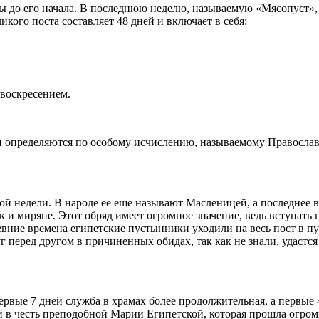
ицы до его начала. В последнюю неделю, называемую «Мясопуст»
ликого
поста
составляет 48 дней и включает в себя:
воскресением.
и определяются по особому исчислению, называемому
Правосла
ой недели. В народе ее еще называют Масленицей, а последнее 
к и миряне. Этот обряд имеет огромное значение, ведь вступать
ревние
времена
египетские пустынники уходили на весь
пост
в пу
г перед другом в причиненных обидах, так как не знали, удастся
ервые
7 дней
служба
в
храмах
более продолжительная, а
первые
и в честь преподобной Марии Египетской, которая прошла огромн