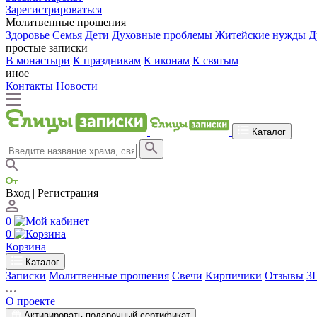
Зарегистрироваться
Молитвенные прошения
Здоровье
Семья
Дети
Духовные проблемы
Житейские нужды
Д
простые записки
В монастыри
К праздникам
К иконам
К святым
иное
Контакты
Новости
Каталог
Вход | Регистрация
0
0
Корзина
Каталог
Записки
Молитвенные прошения
Свечи
Кирпичики
Отзывы
3
О проекте
Активировать подарочный сертификат