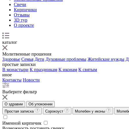
Свечи
Кирпичики
Отзывы
3D тур
О проекте
каталог
Молитвенные прошения
Здоровье
Семья
Дети
Духовные проблемы
Житейские нужды
Д
простые записки
В монастыри
К праздникам
К иконам
К святым
иное
Контакты
Новости
Выберите фильтр
О здравии
Об упокоении
Простая записка
Сорокоуст
Молебен у иконы
Молеб
Именной кирпичик
Возможность поставить свечку