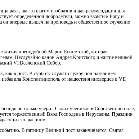
ица рая», шаг за шагом изобразив и дав рекомендации для
ствует определенной добродетели, можно взойти к Богу и
гда он впервые вышел на проповедь и общественное служение
ние жития преподобной Марии Египетской, которая
ангелам. Неслучайно канон Андрея Критского и житие великой
льский VI Вселенский Собор.
к, как в
пост
. В субботу служат
службу
под названием
и избавила Константинополь от нашествия иноверцев в VII
Господь не только уверил Своих учеников в Собственной силе,
нуется торжественный Вход Господень в Иерусалим. Праздник
 «распни его, распни».
му событию. В пятницу Великий
пост
заканчивается. Святая