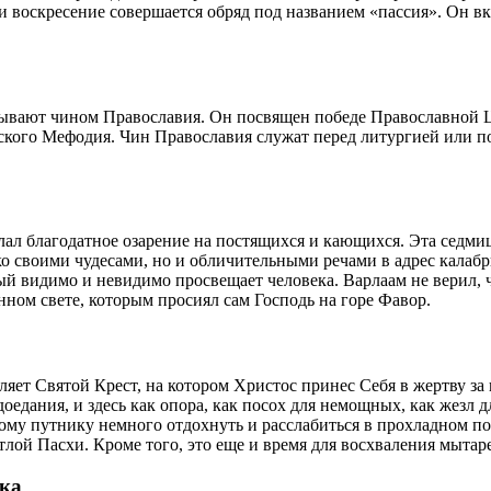
 воскресение совершается обряд под названием «пассия». Он вк
зывают чином Православия. Он посвящен победе
Православной
Ц
ского Мефодия. Чин Православия служат перед литургией или по
лал благодатное озарение на постящихся и кающихся. Эта седм
о своими чудесами, но и обличительными речами в адрес калабри
рый видимо и невидимо просвещает
человека
. Варлаам не верил,
нном свете, которым просиял сам Господь на горе Фавор.
яет Святой Крест, на котором Христос принес Себя в жертву з
оедания, и здесь как опора, как посох для немощных, как жезл 
нному путнику немного отдохнуть и расслабиться в прохладном п
тлой Пасхи. Кроме того, это еще и
время
для восхваления мытаре
ика