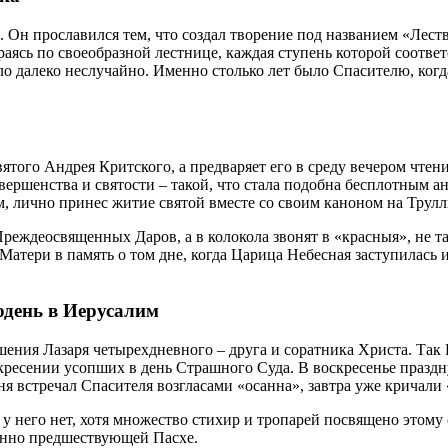
 Он прославился тем, что создал творение под названием «Леств
ясь по своеобразной лестнице, каждая ступень которой соответ
сло далеко неслучайно. Именно столько лет было Спасителю, ко
вятого Андрея Критского, а предваряет его в среду вечером чте
овершенства и святости – такой, что стала подобна бесплотным 
, лично принес житие святой вместе со своим каноном на Трул
еждеосвященных Даров, а в колокола звонят в «красныя», не та
атери в память о том дне, когда Царица Небесная заступилась 
одень в Иерусалим
ения Лазаря четырехдневного – друга и соратника Христа. Так 
скресении усопших в день Страшного Суда. В воскресенье празд
дня встречал Спасителя возгласами «осанна», завтра уже кричали
а у него нет, хотя множество стихир и тропарей посвящено это
енно предшествующей Пасхе.