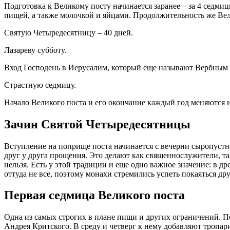
Подготовка к
Великому
посту
начинается заранее – за 4 седм
пищей
, а также молочкой и яйцами. Продолжительность же
Ве
Святую Четыредесятницу – 40 дней.
Лазареву субботу.
Вход Господень в Иерусалим, который еще называют Вербным 
Страстную седмицу.
Начало
Великого
поста
и его окончание каждый год меняются 
Зачин Святой Четыредесятницы
Вступление на поприще
поста
начинается с вечерни сыропустн
друг у друга прощения. Это делают как священнослужители, та
нельзя. Есть у этой традиции и еще одно важное значение: в д
оттуда не все, поэтому монахи стремились успеть покаяться дру
Первая
седмица Великого
поста
Одна из самых строгих в плане
пищи
и других ограничений.
П
Андрея Критского. В среду и четверг к нему добавляют тропар