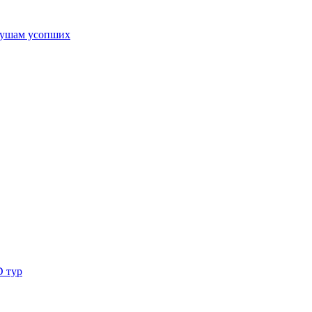
ушам усопших
D тур