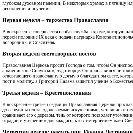
глубоком духовном падении. В некоторых
храмах
в пятницу или
песнопения и поучения.
Первая
неделя
– торжество Православия
В воскресенье совершается особая
служба
в
храме
, которую на
первой
половине IX века с подачи патриарха Константинополь
Богородицы и Спасителя.
Вторая
неделя
светотворных
постов
Православная
Церковь просит Господа о том, чтобы Он ниспос
архиепископе Солунском, чудотворце. Он прославился не тольк
отвергающего
православную
догму о благодатном свете, кото
пост
и
молитву
, а Григорий Палама защитил учение о Божестве
Третья
неделя
– Крестопоклонная
В воскресенье третьей седмицы
Православная
Церковь прославл
до середины
поста
, одолеваемые искушениями, уставшие от нед
сравнивает его с деревом, тень от которого позволяет утомле
отрадой и утешением для каждого, кто с нетерпением ждет Све
Четвертая
неделя
: память прп. Иоанна Лествичн