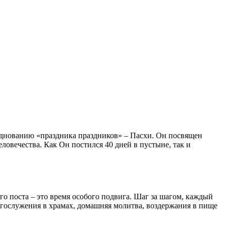
зднованию «праздника праздников» – Пасхи. Он посвящен
овечества. Как Он постился 40 дней в пустыне, так и
го
поста
– это
время
особого подвига. Шаг за шагом, каждый
огослужения в
храмах
, домашняя
молитва
, воздержания в
пище