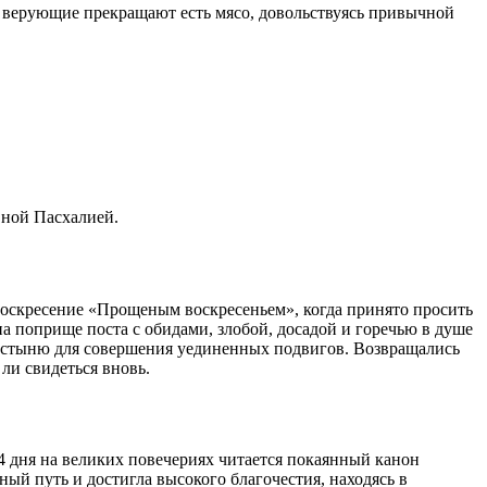
, верующие прекращают есть мясо, довольствуясь привычной
вной
Пасхалией.
воскресение «Прощеным воскресеньем», когда принято просить
 на поприще
поста
с обидами, злобой, досадой и горечью в душе
стыню для совершения уединенных подвигов. Возвращались
 ли свидеться вновь.
4 дня на великих повечериях читается покаянный канон
ый путь и достигла высокого благочестия, находясь в