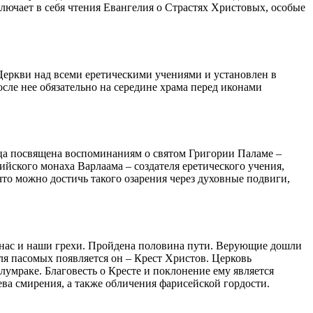
лючает в себя чтения Евангелия о Страстях Христовых, особые
еркви над всеми еретическими учениями и установлен в
сле нее обязательно на середине
храма
перед иконами
ица посвящена воспоминаниям о святом Григории Паламе –
йского монаха Варлаама – создателя еретического учения,
 что можно достичь такого озарения через духовные подвиги,
а нас и наши грехи. Пройдена половина пути. Верующие дошли
для пасомых появляется он – Крест Христов. Церковь
олумраке.
Благовесть о Кресте
и поклонение ему является
ва смирения, а также обличения фарисейской гордости.