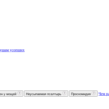
ушам усопших
Чем р
ен у мощей
Неусыпаемая псалтырь
Проскомидия