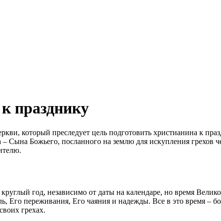
 к празднику
ркви, который преследует цель подготовить христианина к пра
 Сына Божьего, посланного на землю для искупления грехов чел
сителю.
 круглый год, независимо от даты на календаре, но
время
Велико
ль, Его переживания, Его чаяния и надежды. Все в это
время
– б
 своих грехах.