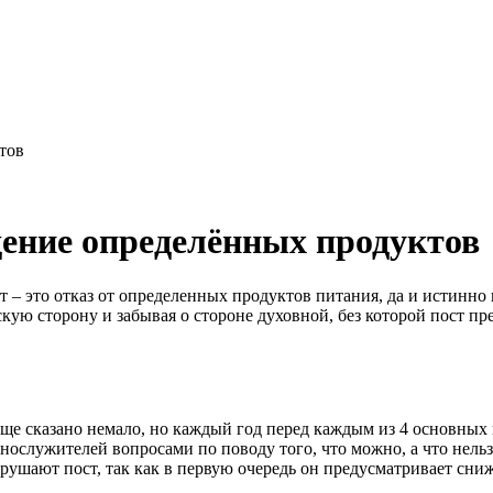
тов
дение определённых продуктов
т
– это отказ от определенных продуктов питания, да и истинно
кую сторону и забывая о стороне духовной, без которой
пост
пре
ще сказано немало, но каждый год перед каждым из 4 основны
нослужителей вопросами по поводу того, что можно, а что нель
нарушают
пост
, так как в первую очередь он предусматривает сни