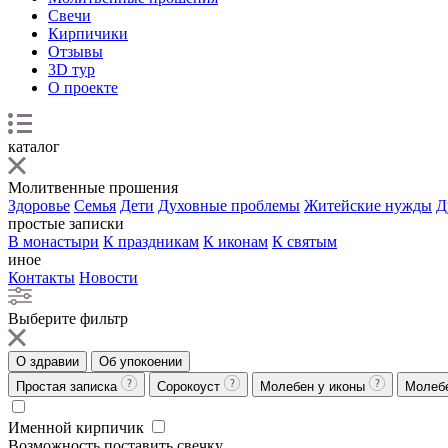
Свечи
Кирпичики
Отзывы
3D тур
О проекте
каталог
Молитвенные прошения
Здоровье
Семья
Дети
Духовные проблемы
Житейские нужды
Д
простые записки
В монастыри
К праздникам
К иконам
К святым
иное
Контакты
Новости
Выберите фильтр
О здравии
Об упокоении
Простая записка
Сорокоуст
Молебен у иконы
Молеб
Именной кирпичик
Возможность поставить свечку