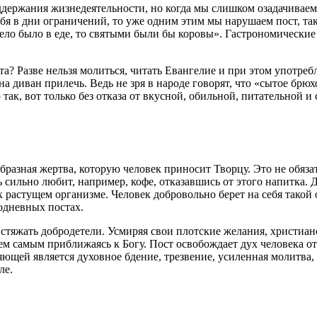
ддержания жизнедеятельности, но когда мы слишком озадачиваем
себя в дни ограничений, то уже одним этим мы нарушаем
пост
, т
ело было в еде, то
святыми
были бы коровы
». Гастрономические 
та
? Разве нельзя молиться, читать Евангелие и при этом употре
 на диван прилечь. Ведь не зря в народе говорят, что «сытое брюх
 так, вот только без отказа от вкусной, обильной, питательной и
разная жертва, которую человек приносит Творцу. Это не обязат
 сильно любит, например, кофе, отказавшись от этого напитка. Д
их растущем организме. Человек добровольно берет на себя такой
годневных
постах
.
 стяжать
добродетели
. Усмиряя свои
плотские
желания, христиан
тем самым приближаясь к
Богу
.
Пост
освобождает дух человека о
яющей является духовное бдение, трезвение, усиленная молитва,
ле.