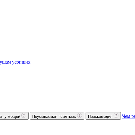
ушам усопших
Чем р
ен у мощей
Неусыпаемая псалтырь
Проскомидия