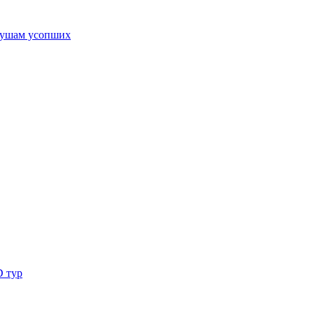
ушам усопших
D тур