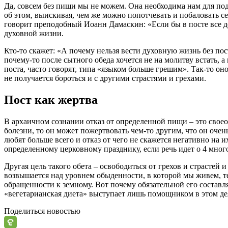
Да, совсем без пищи мы не можем. Она необходима нам для по
об этом, выискивая, чем же можно попотчевать и побаловать 
говорит преподобный Иоанн Дамаскин: «
Если бы в
посте
все д
духовной жизни.
Кто-то скажет: «А почему нельзя вести духовную жизнь без
пос
почему-то после сытного обеда хочется не на молитву встать, а
поста
, часто говорят, типа «языком больше грешим». Так-то оно
не получается бороться и с другими
страстями
и грехами.
Пост
как жертва
В архаичном сознании отказ от определенной пищи – это своеоб
болезни, то он может пожертвовать чем-то другим, что он очень
любят больше всего и отказ от чего не скажется негативно на 
определенному церковному празднику, если речь идет о 4 мно
Другая цель такого обета – освободиться от грехов и
страстей
и
возвышается над уровнем обыденности, в которой мы живем, 
обращенности к земному. Вот почему обязательной его составл
«вегетарианская диета» выступает лишь помощником в этом де
Поделиться новостью