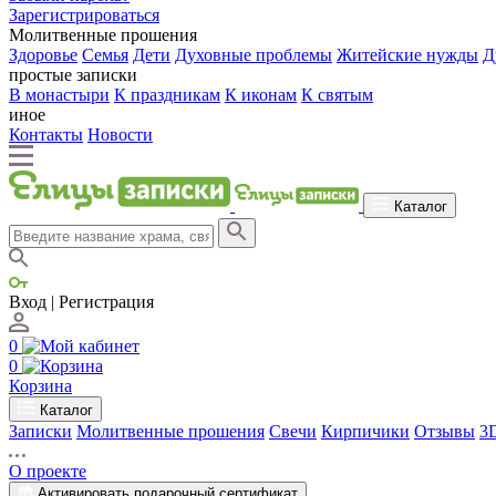
Зарегистрироваться
Молитвенные прошения
Здоровье
Семья
Дети
Духовные проблемы
Житейские нужды
Д
простые записки
В монастыри
К праздникам
К иконам
К святым
иное
Контакты
Новости
Каталог
Вход | Регистрация
0
0
Корзина
Каталог
Записки
Молитвенные прошения
Свечи
Кирпичики
Отзывы
3
О проекте
Активировать подарочный сертификат