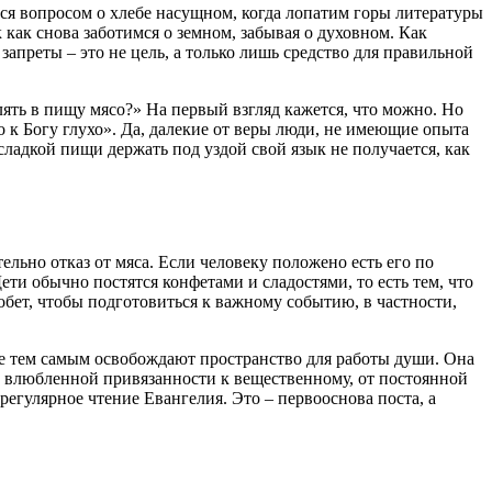
ся вопросом о хлебе насущном, когда лопатим горы литературы
ак как снова заботимся о земном, забывая о духовном. Как
запреты – это не цель, а только лишь средство для правильной
блять в пищу мясо?» На первый взгляд кажется, что можно. Но
о к
Богу
глухо». Да, далекие от веры люди, не имеющие опыта
 сладкой пищи держать под уздой свой язык не получается, как
ельно отказ от мяса. Если человеку положено есть его по
ети обычно постятся конфетами и сладостями, то есть тем, что
 обет, чтобы подготовиться к важному событию, в частности,
е тем самым освобождают пространство для работы души. Она
т влюбленной привязанности к вещественному, от постоянной
 регулярное чтение Евангелия. Это – первооснова
поста
, а