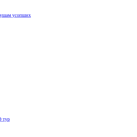
ушам усопших
D тур