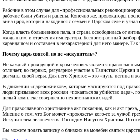
Рабочие в этом случае для «профессиональных революционеров»
рабочие были убиты и ранены. Конечно же, провокаторы поспеш
вина царя, который находился с семьёй в Царском селе и узнал
Когда власть большевиков пала, и страна освободилась от ант
«ходынки», и отречения императора. Беспристрастный разбор 
карандашом и составлен в нехарактерной для него манере. Так ч
Почему царь святой, но не «искупитель»?
Не каждый приходящий в храм человек является православным 
отличает, во-первых, регулярное участие в Таинствах Церкви 
догматы своей веры. Для него Христос – это «путь, истина и жи
В движении «царебожников», которые маскируются под правосл
люди призывают всех россиян «покаяться за убийство царя», г
целый комплекс совершенно нехристианских идей.
Для православного христианина акт покаяния, как и акт греха, 
Мнение о том, что Бог может «проклясть» кого-то за чужой гре
Искупителем человечества Господом Иисусом Христом. Поэтому
Вы можете подать записку о близких на молебен святым царст