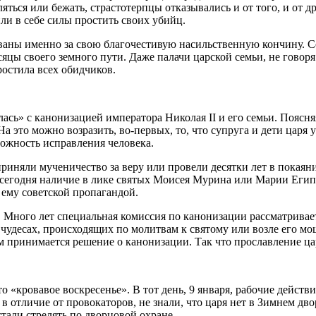
ться или бежать, страстотерпцы отказывались и от того, и от 
ли в себе силы простить своих убийц.
рованы именно за свою благочестивую насильственную кончину. 
яцы своего земного пути. Даже палачи царской семьи, не говоря
ростила всех обидчиков.
лась» с канонизацией императора Николая II и его семьи. Поя
 это можно возразить, во-первых, то, что супруга и дети царя 
зможность исправления человека.
иняли мученичество за веру или провели десятки лет в покаяни
 сегодня наличие в лике святых Моисея Мурина или Марии Египе
 ему советской пропагандой.
. Много лет специальная комиссия по канонизации рассматривает
чудесах, происходящих по молитвам к святому или возле его мо
ом принимается решение о канонизации. Так что прославление ц
 «кровавое воскресенье». В тот день, 9 января, рабочие дейст
в отличие от провокаторов, не знали, что царя нет в Зимнем дво
стали стрелять по дворцовой охране.