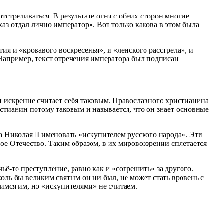
стреливаться. В результате огня с обеих сторон многие
аз отдал лично император». Вот только какова в этом была
ия и «кровавого воскресенья», и «ленского расстрела», и
Например, текст отречения императора был подписан
и искренне считает себя таковым. Православного христианина
истианин потому таковым и называется, что он знает основные
 Николая II именовать «искупителем русского народа». Эти
ое Отечество. Таким образом, в их мировоззрении сплетается
чьё-то преступление, равно как и «согрешить» за другого.
сколь бы великим святым он ни был, не может стать вровень с
имся им, но «искупителями» не считаем.