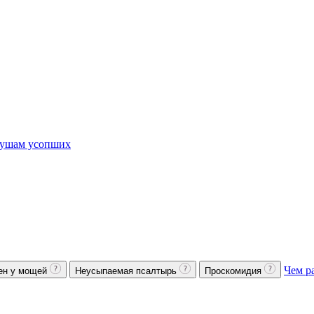
ушам усопших
Чем р
ен у мощей
Неусыпаемая псалтырь
Проскомидия