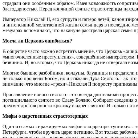
страдали они особенным образом. Имея возможность сопротивля
благодарностью. Перед кончиной святые страстотерпцы находи
Император Николай II, его супруга и пятеро детей, канонизи
и интенсивной молитвенной жизни семьи царя в последние мес
мемуарах вспоминают, что накануне расстрела царская семья п
Могла ли Церковь ошибиться?
В обществе часто можно встретить мнение, что Церковь «ошиб
«многочисленные преступления», совершённые императором. На
безвинно. И, во-вторых, что Церковь никогда не отвергала во
Многие бывшие разбойники, колдуны, блудницы и предатели пр
не только прощены Богом, но и стяжали Духа Святого. Так что
внимание, что многие «грехи» Николая II попросту приписаны
Прославление нового святого – это всегда длительный процесс
потенциального святого во Славу Божию. Собирает сведения о 
предмет достоверности критику в адрес святого. И только пот
Мифы о царственных страстотерпцах
Один из самых тиражируемых мифов о «царе-преступнике» - это
Петербурга, чтобы вручить царю петицию. Вот только рабочие, 
толпа заволновалась, провокаторы с чердаков и из подворотен 