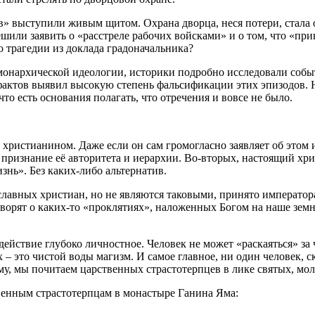
 выступили живым щитом. Охрана дворца, неся потери, стала от
или заявить о «расстреле рабочих войсками» и о том, что «прик
 о трагедии из доклада градоначальника?
имонархической идеологии, историки подробно исследовали событ
фактов выявил высокую степень фальсификации этих эпизодов. 
то есть основания полагать, что отречения и вовсе не было.
христианином. Даже если он сам громогласно заявляет об этом 
и признание её авторитета и иерархии. Во-вторых, настоящий хр
знь». Без каких-либо альтернатив.
авных христиан, но не являются таковыми, принято императора
оворят о каких-то «проклятиях», наложенных Богом на наше земн
действие глубоко личностное. Человек не может «раскаяться» за 
х – это чистой воды магизм. И самое главное, ни один человек, 
, мы почитаем царственных страстотерпцев в лике святых, мол
венным страстотерпцам в монастыре Ганина Яма: