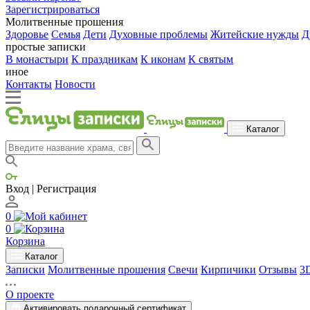
Зарегистрироваться
Молитвенные прошения
Здоровье
Семья
Дети
Духовные проблемы
Житейские нужды
Д
простые записки
В монастыри
К праздникам
К иконам
К святым
иное
Контакты
Новости
Каталог
Вход | Регистрация
0
0
Корзина
Каталог
Записки
Молитвенные прошения
Свечи
Кирпичики
Отзывы
3
О проекте
Активировать подарочный сертификат