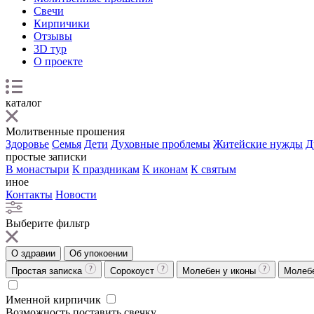
Свечи
Кирпичики
Отзывы
3D тур
О проекте
каталог
Молитвенные прошения
Здоровье
Семья
Дети
Духовные проблемы
Житейские нужды
Д
простые записки
В монастыри
К праздникам
К иконам
К святым
иное
Контакты
Новости
Выберите фильтр
О здравии
Об упокоении
Простая записка
Сорокоуст
Молебен у иконы
Молеб
Именной кирпичик
Возможность поставить свечку