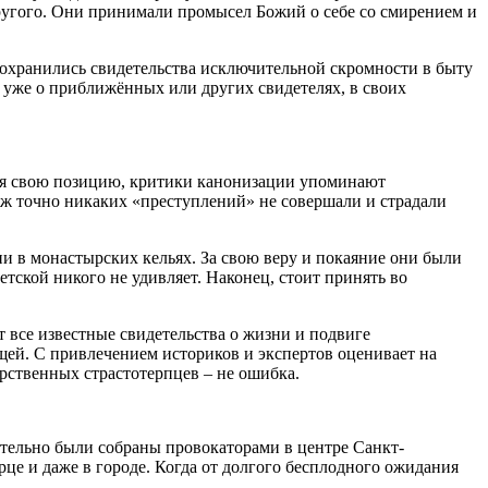
другого. Они принимали промысел Божий о себе со смирением и
Сохранились свидетельства исключительной скромности в быту
 уже о приближённых или других свидетелях, в своих
сняя свою позицию, критики канонизации упоминают
уж точно никаких «преступлений» не совершали и страдали
и в монастырских кельях. За свою веру и покаяние они были
тской никого не удивляет. Наконец, стоит принять во
 все известные свидетельства о жизни и подвиге
щей. С привлечением историков и экспертов оценивает на
арственных страстотерпцев – не ошибка.
вительно были собраны провокаторами в центре Санкт-
рце и даже в городе. Когда от долгого бесплодного ожидания