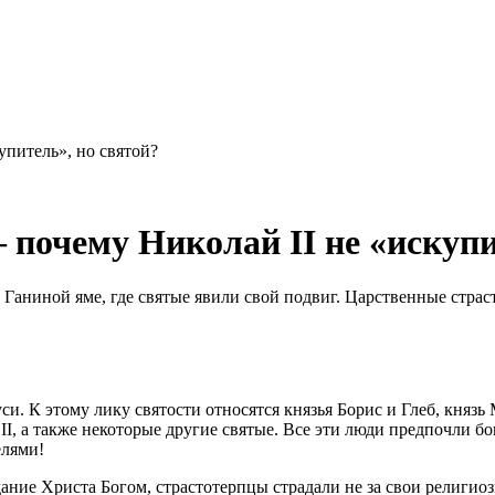
упитель», но святой?
почему Николай II не «искупи
 Ганиной яме, где святые явили свой подвиг. Царственные стра
и. К этому лику святости относятся князья Борис и Глеб, княз
II, а также некоторые другие святые. Все эти люди предпочли б
елями!
ние Христа Богом, страстотерпцы страдали не за свои религиозн