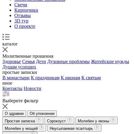
Свечи
Кирпичики
Отзывы
3D тур
О проекте
каталог
Молитвенные прошения
Здоровье
Семья
Дети
Духовные проблемы
Житейские нужды
Душам усопших
простые записки
В монастыри
К праздникам
К иконам
К святым
иное
Контакты
Новости
Выберите фильтр
О здравии
Об упокоении
Простая записка
Сорокоуст
Молебен у иконы
Молебен у мощей
Неусыпаемая псалтырь