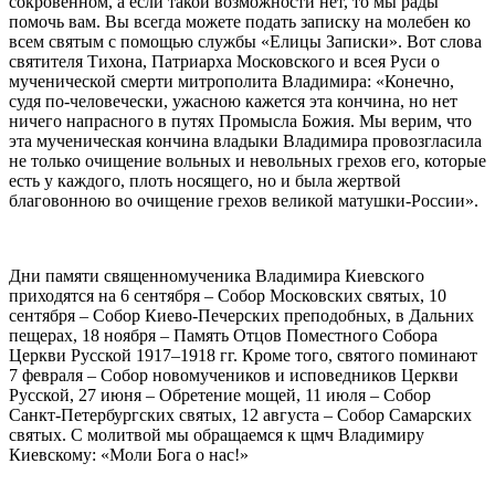
сокровенном, а если такой возможности нет, то мы рады
помочь вам. Вы всегда можете подать записку на молебен ко
всем святым с помощью службы «Елицы Записки». Вот слова
святителя Тихона, Патриарха Московского и всея Руси о
мученической смерти
митрополита
Владимира
: «Конечно,
судя по-человечески, ужасною кажется эта кончина, но нет
ничего напрасного в путях Промысла Божия. Мы верим, что
эта мученическая кончина владыки
Владимира
провозгласила
не только очищение вольных и невольных грехов его, которые
есть у каждого, плоть носящего, но и была жертвой
благовонною во очищение грехов великой матушки-России».
Дни памяти
священномученика
Владимира
Киевского
приходятся на 6 сентября – Собор Московских святых, 10
сентября – Собор Киево-Печерских преподобных, в Дальних
пещерах, 18 ноября – Память Отцов Поместного Собора
Церкви Русской 1917–1918 гг. Кроме того, святого поминают
7 февраля – Собор новомучеников и исповедников Церкви
Русской, 27 июня – Обретение мощей, 11 июля – Собор
Санкт-Петербургских святых, 12 августа – Собор Самарских
святых. С
молитвой
мы обращаемся к
щмч
Владимиру
Киевскому
: «Моли Бога о нас!»