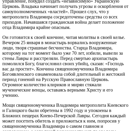
управление, побудил создать «независимую» Украинскую
Церковь. Владыка начинает получать угрозы и оскорбления от
самоуполномоченных «властей». Прошел слух, что у
митрополита
Владимира сосредоточены средства со всех
приходов. Начавшаяся гражданская война делает положение
отца
Владимира
крайне опасным.
Он готовится к своей кончине, читая
молитвы
в своей келье.
Вечером 25 января в монастырь ворвались вооруженные
люди, творя страшные бесчинства. Старца
Владимира
,
которому на тот момент было уже 70 лет, избили, вывели за
стены Лавры и расстреляли. Перед смертью архипастырь
помолился Богу, благословил своих убийц, сказав: «Господь
вас да простит». Кончина
священномученика Владимира
Богоявленского
ознаменовала собой длительный и жестокий
период гонений на Русскую Православную Церковь.
Огромное количество клириков и мирян стяжали
мученические венцы, оставаясь верными Христу и его
учению.
Мощи
священномученика
Владимира
митрополита
Киевского
и Галицкого были обретены в 1992 году и упокоены в
Ближних пещерах Киево-Печерской Лавры. Сегодня каждый
может посетить обитель и приложиться к ним, попросив у
священномученика
Владимира
о самом главном и