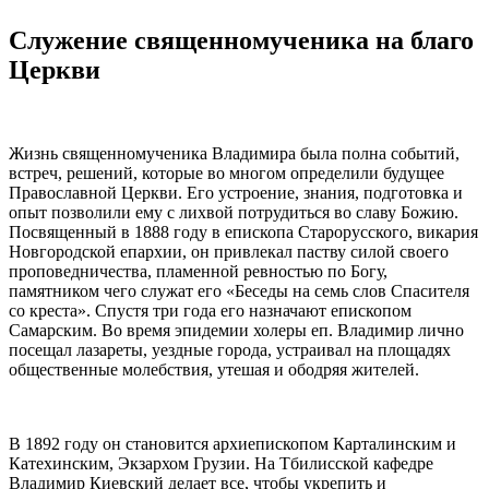
Служение священномученика на благо
Церкви
Жизнь
священномученика Владимира
была полна событий,
встреч, решений, которые во многом определили будущее
Православной Церкви. Его устроение, знания, подготовка и
опыт позволили ему с лихвой потрудиться во славу Божию.
Посвященный в 1888 году в епископа Старорусского, викария
Новгородской епархии, он привлекал паству силой своего
проповедничества, пламенной ревностью по Богу,
памятником чего служат его «Беседы на семь слов Спасителя
со креста». Спустя три года его назначают епископом
Самарским. Во время эпидемии холеры еп. Владимир лично
посещал лазареты, уездные города, устраивал на площадях
общественные молебствия, утешая и ободряя жителей.
В 1892 году он становится архиепископом Карталинским и
Катехинским, Экзархом Грузии. На Тбилисской кафедре
Владимир
Киевский
делает все, чтобы укрепить и