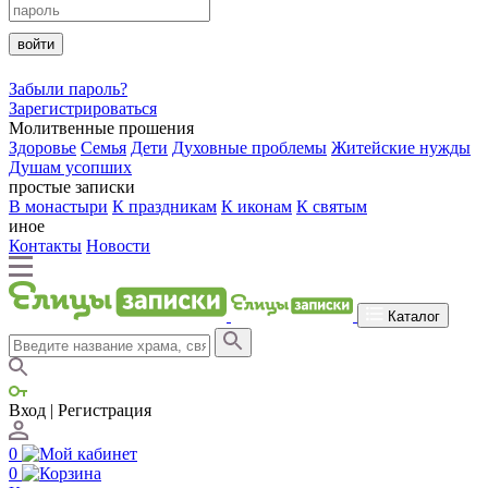
войти
Забыли пароль?
Зарегистрироваться
Молитвенные прошения
Здоровье
Семья
Дети
Духовные проблемы
Житейские нужды
Душам усопших
простые записки
В монастыри
К праздникам
К иконам
К святым
иное
Контакты
Новости
Каталог
Вход | Регистрация
0
0