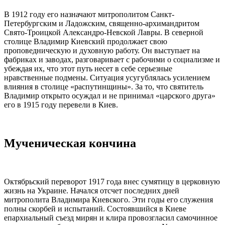
В 1912 году его назначают
митрополитом
Санкт-
Петербургским и Ладожским, священно-архимандритом
Свято-Троицкой Александро-Невской Лавры. В северной
столице
Владимир
Киевский
продолжает свою
проповедническую и духовную работу. Он выступает на
фабриках и заводах, разговаривает с рабочими о социализме и
убеждая их, что этот путь несет в себе серьезные
нравственные подмены. Ситуация усугублялась усилением
влияния в столице «распутинщины». За то, что святитель
Владимир открыто осуждал и не принимал «царского друга»
его в 1915 году перевели в
Киев
.
Мученическая кончина
Октябрьский переворот 1917 года внес сумятицу в церковную
жизнь на Украине. Начался отсчет последних дней
митрополита
Владимира
Киевского
. Эти годы его служения
полны скорбей и испытаний. Состоявшийся в Киеве
епархиальный съезд мирян и клира провозгласил самочинное