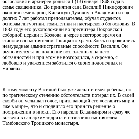
богословия и архиерей родился 1 (13) января 1848 года в
семье священника. До принятия сана Василий Никифорович
окончил семинарию,
Киевскую
Духовную Академию и еще
долгих 7 лет работал преподавателем, обучая студентов
основам литургики, гомилетики и пастырского богословия. В
1882 году его рукоположили во пресвитера Покровской
соборной церкви г. Козлова, а через некоторое время он
становится настоятелем Троицкого храма. Здесь и проявились
незаурядные административные способности Василия. Он
рьяно взялся за выполнение возложенных на него
обязанностей и при этом не возгордился, а скромно, с
любовью и уважением заботился о своих подопечных и
мирянах.
К тому моменту Василий был уже женат и имел ребенка, но
по трагическому стечению обстоятельств потерял их. В своей
скорби он услышал голос, призывающий его «оставить мир и
яже в мире», что и сподвигло его принять решение о
пострижении в иноки. Его нарекли
Владимиром
и сразу же
возвели в сан архимандрита и назначили настоятелем
Тамбовского Троицкого монастыря.